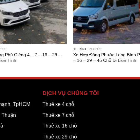
ƯỚC
XE BÌNH PHƯỚC
g Phú Giềng 4 – 7 – 16 – 29 –
Xe Hợp Đồng Phước Long Bình P
iên Tỉnh
– 16 – 29 – 45 Chỗ Đi Liên Tỉnh
DỊCH VỤ CHÚNG TÔI
 Thạnh, TpHCM
Thuê xe 4 chỗ
h Thuận
Thuê xe 7 chỗ
oà
Thuê xe 16 chỗ
Thuê xe 29 chỗ