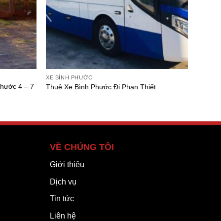
XE BÌNH PHƯỚC
hước 4 – 7
Thuê Xe Bình Phước Đi Phan Thiết
VỀ CHÚNG TÔI
Giới thiệu
Dịch vụ
Tin tức
Liên hệ