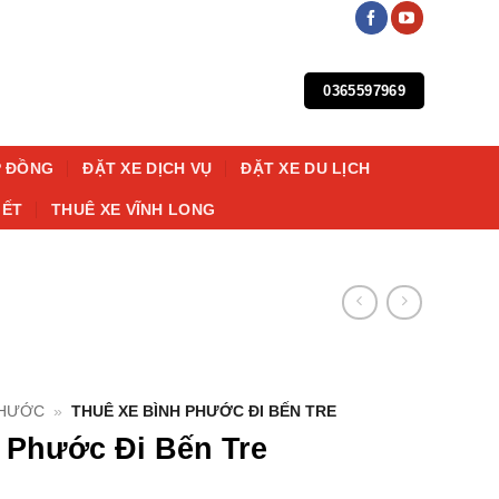
0365597969
P ĐỒNG
ĐẶT XE DỊCH VỤ
ĐẶT XE DU LỊCH
IẾT
THUÊ XE VĨNH LONG
PHƯỚC
»
THUÊ XE BÌNH PHƯỚC ĐI BẾN TRE
 Phước Đi Bến Tre