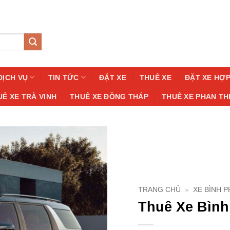
DỊCH VỤ
TIN TỨC
ĐẶT XE
THUÊ XE
ĐẶT XE HỢ
UÊ XE TRÀ VINH
THUÊ XE ĐỒNG THÁP
THUÊ XE PHAN TH
TRANG CHỦ
»
XE BÌNH 
Thuê Xe Bình