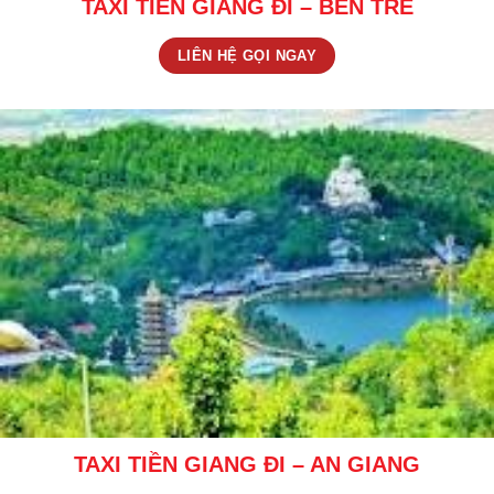
TAXI TIỀN GIANG ĐI – BẾN TRE
LIÊN HỆ GỌI NGAY
TAXI TIỀN GIANG ĐI – AN GIANG