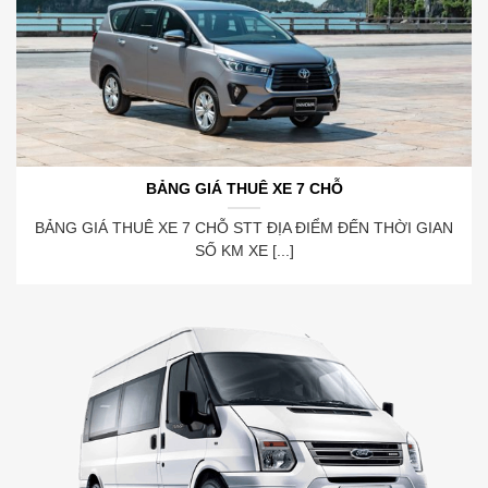
BẢNG GIÁ THUÊ XE 7 CHỖ
BẢNG GIÁ THUÊ XE 7 CHỖ STT ĐỊA ĐIỂM ĐẾN THỜI GIAN
SỐ KM XE [...]