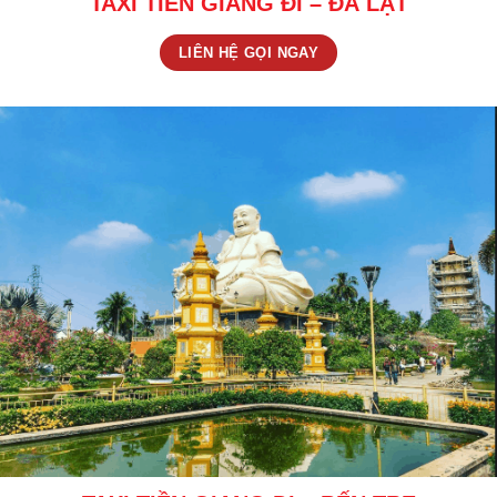
TAXI TIỀN GIANG ĐI – ĐÀ LẠT
LIÊN HỆ GỌI NGAY