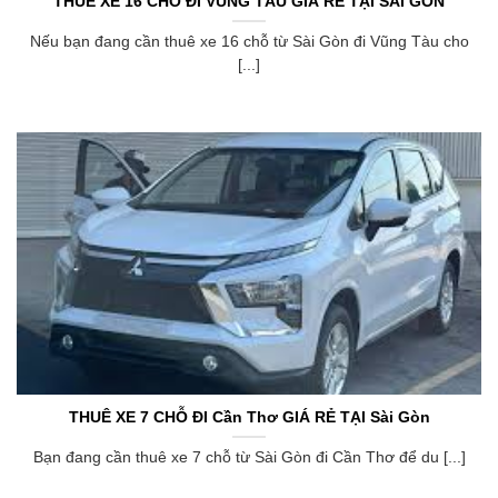
THUÊ XE 16 CHỖ ĐI VŨNG TÀU GIÁ RẺ TẠI SÀI GÒN
Nếu bạn đang cần thuê xe 16 chỗ từ Sài Gòn đi Vũng Tàu cho
[...]
THUÊ XE 7 CHỖ ĐI Cần Thơ GIÁ RẺ TẠI Sài Gòn
Bạn đang cần thuê xe 7 chỗ từ Sài Gòn đi Cần Thơ để du [...]