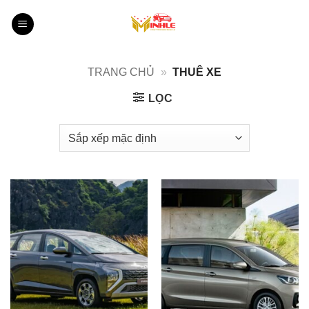
Bỏ
qua
nội
dung
TRANG CHỦ
»
THUÊ XE
LỌC