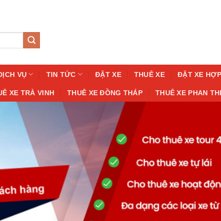
DỊCH VỤ
TIN TỨC
ĐẶT XE
THUÊ XE
ĐẶT XE HỢ
UÊ XE TRÀ VINH
THUÊ XE ĐỒNG THÁP
THUÊ XE PHAN TH