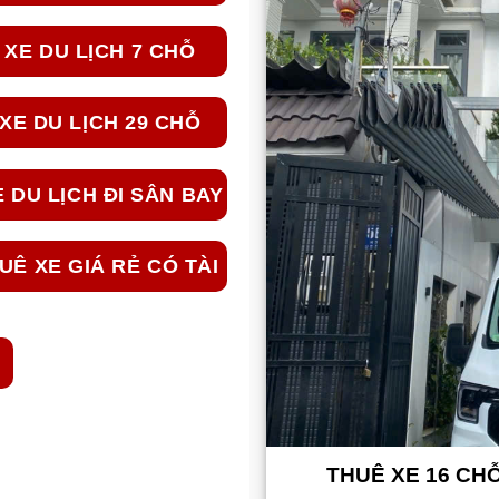
 XE DU LỊCH 7 CHỖ
XE DU LỊCH 29 CHỖ
 DU LỊCH ĐI SÂN BAY
UÊ XE GIÁ RẺ CÓ TÀI
n Đi Nha Trang
THUÊ XE 16 CHỖ