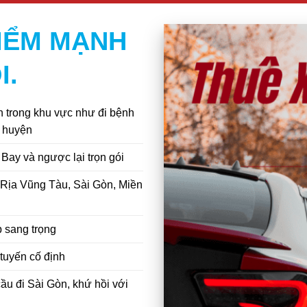
ĐIỂM MẠNH
I.
n trong khu vực như đi bệnh
g huyện
Bay và ngược lại trọn gói
 Rịa Vũng Tàu, Sài Gòn, Miền
 sang trọng
tuyến cố định
u đi Sài Gòn, khứ hồi với