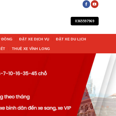
0365597969
P ĐỒNG
ĐẶT XE DỊCH VỤ
ĐẶT XE DU LỊCH
IẾT
THUÊ XE VĨNH LONG