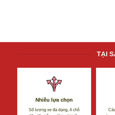
Khi lên kế hoạch cho một chuyến du lịch từ Sài G
XEM CHI TIẾT
TẠI 
Nhiều lựa chọn
Số lượng xe đa dạng, 4 chỗ
Các