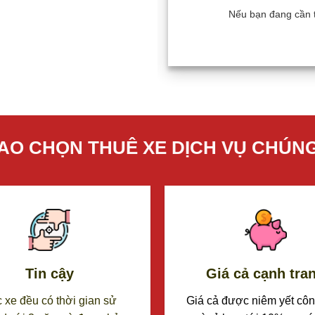
òn đi Nha Trang, [...]
Nếu bạn đang cần t
SAO CHỌN THUÊ XE DỊCH VỤ CHÚNG
Tin cậy
Giá cả cạnh tra
 xe đều có thời gian sử
Giá cả được niêm yết côn