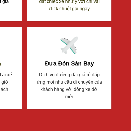
i giá
đặt chiếc xe như ý với chỉ vài
click chuột gọi ngay
n
Đưa Đón Sân Bay
 Tài xế
Dịch vụ đường dài giá rẻ đáp
 giờ,
ứng mọi nhu cầu di chuyển của
hách
khách hàng với dòng xe đời
mới