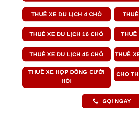
THUÊ XE DU LỊCH 4 CHỖ
THUÊ
THUÊ XE DU LỊCH 16 CHỖ
THUÊ 
THUÊ XE DU LỊCH 45 CHỖ
THUÊ XE
THUÊ XE HỢP ĐỒNG CƯỚI
CHO TH
HỎI
GỌI NGAY
Thuê Xe Du Lịch 7 Chỗ Từ Sài Gò