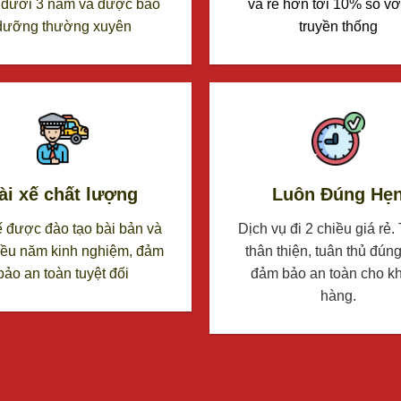
 dưới 3 năm và được bảo
và rẻ hơn tới 10% so vớ
dưỡng thường xuyên
truyền thống
ài xế chất lượng
Luôn Đúng Hẹ
ế được đào tạo bài bản và
Dịch vụ đi 2 chiều giá rẻ.
iều năm kinh nghiệm, đảm
thân thiện, tuân thủ đúng
bảo an toàn tuyệt đối
đảm bảo an toàn cho k
hàng.