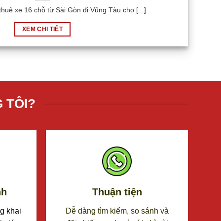
huê xe 16 chỗ từ Sài Gòn đi Vũng Tàu cho [...]
XEM CHI TIẾT
 TÔI?
nh
Thuận tiện
g khai
Dễ dàng tìm kiếm, so sánh và