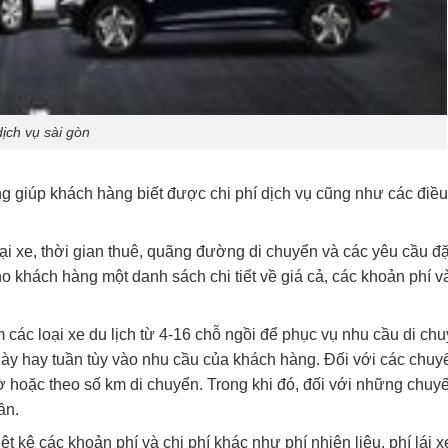
dịch vụ sài gòn
ng giúp khách hàng biết được chi phí dịch vụ cũng như các điều
ại xe, thời gian thuê, quãng đường di chuyển và các yêu cầu đặ
 khách hàng một danh sách chi tiết về giá cả, các khoản phí v
các loại xe du lịch từ 4-16 chỗ ngồi để phục vụ nhu cầu di ch
ngày hay tuần tùy vào nhu cầu của khách hàng. Đối với các chuy
ờ hoặc theo số km di chuyển. Trong khi đó, đối với những chuyế
ần.
 kê các khoản phí và chi phí khác như phí nhiên liệu, phí lái xe