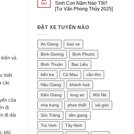
GÒN
luận
Sinh Con Năm Nào Tốt?
Tại
Th7
ở
Sài
[Tư Vấn Phong Thủy 2025]
Giá
Gòn
Thuê
Đi
Không
Xe
Phan
có
7
Thiết
bình
Chỗ
ĐẶT XE TUYẾN NÀO
2
luận
Tại
ở
Ngày
Sài
Chồng
Bao
Gòn
1986
Nhiêu?
Đi
Vợ
An Giang
bao xe
Vũng
1990
Tàu
Thì
2
Sinh
Bình Dương
Bình Phước
Ngày
 kiện và
Con
Bao
Năm
Nhiêu?
Bình Thuận
Bạc Liêu
Nào
Tốt?
[Tư
bến tre
Cà Mau
cần thơ
c biệt
Vấn
Phong
à các
Hậu Giang
khánh hoà
Thủy
2025]
Kiên Giang
long an
Mũi Né
uyển của
nha trang
phan thiết
sài gòn
ến đi
n đi dài
Sóc Trăng
tiền giang
Trà Vinh
Tây Ninh
, phí