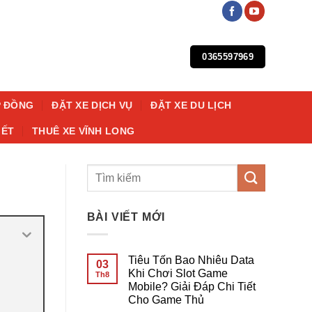
0365597969
P ĐỒNG
ĐẶT XE DỊCH VỤ
ĐẶT XE DU LỊCH
IẾT
THUÊ XE VĨNH LONG
BÀI VIẾT MỚI
Tiêu Tốn Bao Nhiêu Data
03
Khi Chơi Slot Game
Th8
Mobile? Giải Đáp Chi Tiết
Cho Game Thủ