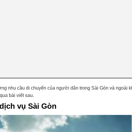
ứng nhu cầu di chuyển của người dân trong Sài Gòn và ngoài k
ua bài viết sau.
 dịch vụ Sài Gòn