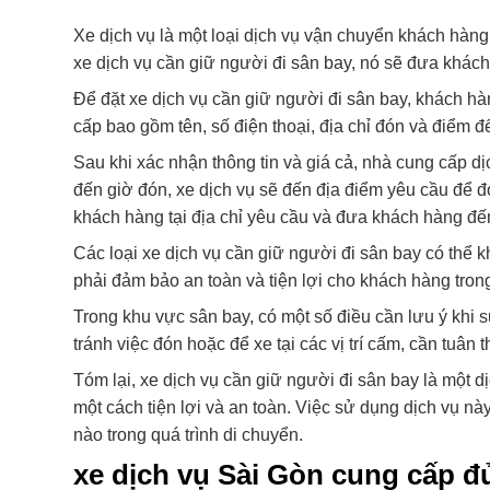
Xe dịch vụ là một loại dịch vụ vận chuyển khách hàn
xe dịch vụ cần giữ người đi sân bay, nó sẽ đưa khách
Để đặt xe dịch vụ cần giữ người đi sân bay, khách hàn
cấp bao gồm tên, số điện thoại, địa chỉ đón và điểm đ
Sau khi xác nhận thông tin và giá cả, nhà cung cấp 
đến giờ đón, xe dịch vụ sẽ đến địa điểm yêu cầu để đ
khách hàng tại địa chỉ yêu cầu và đưa khách hàng đế
Các loại xe dịch vụ cần giữ người đi sân bay có thể k
phải đảm bảo an toàn và tiện lợi cho khách hàng trong
Trong khu vực sân bay, có một số điều cần lưu ý khi 
tránh việc đón hoặc để xe tại các vị trí cấm, cần tuân
Tóm lại, xe dịch vụ cần giữ người đi sân bay là một
một cách tiện lợi và an toàn. Việc sử dụng dịch vụ nà
nào trong quá trình di chuyển.
xe dịch vụ Sài Gòn cung cấp đủ 