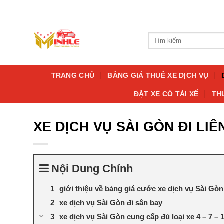
Bỏ
qua
nội
Tìm
dung
kiếm:
TRANG CHỦ
BẢNG GIÁ THUÊ XE DỊCH VỤ
ĐẶT XE CÓ TÀI XẾ
TH
XE DỊCH VỤ SÀI GÒN ĐI LIÊN
Nội Dung Chính
giới thiệu về bảng giá cước xe dịch vụ Sài Gòn
xe dịch vụ Sài Gòn đi sân bay
xe dịch vụ Sài Gòn cung cấp đủ loại xe 4 – 7 – 