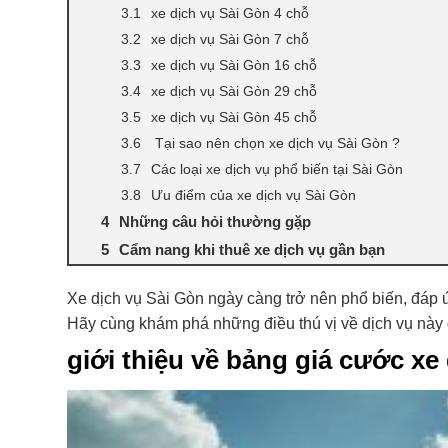
xe dịch vụ Sài Gòn 4 chỗ
xe dịch vụ Sài Gòn 7 chỗ
xe dịch vụ Sài Gòn 16 chỗ
xe dịch vụ Sài Gòn 29 chỗ
xe dịch vụ Sài Gòn 45 chỗ
Tại sao nên chọn xe dịch vụ Sài Gòn ?
Các loại xe dịch vụ phổ biến tại Sài Gòn
Ưu điểm của xe dịch vụ Sài Gòn
Những câu hỏi thường gặp
Cẩm nang khi thuê xe dịch vụ gần bạn
Xe dịch vụ Sài Gòn ngày càng trở nên phổ biến, đáp 
Hãy cùng khám phá những điều thú vị về dịch vụ này q
giới thiệu về bảng giá cước
xe