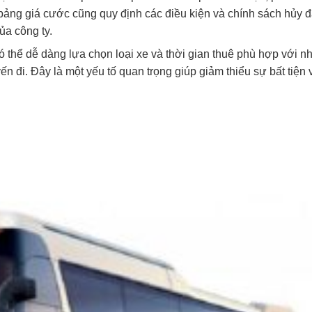
a, bảng giá cước cũng quy định các điều kiện và chính sách hủy đ
ủa công ty.
 thể dễ dàng lựa chọn loại xe và thời gian thuê phù hợp với n
ến đi. Đây là một yếu tố quan trọng giúp giảm thiểu sự bất tiện