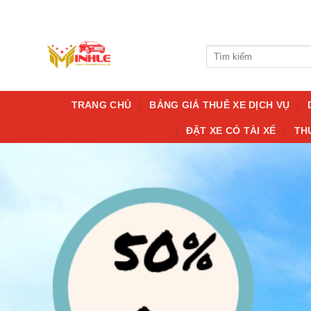
Bỏ
qua
nội
Tìm
dung
kiếm:
TRANG CHỦ
BẢNG GIÁ THUÊ XE DỊCH VỤ
ĐẶT XE CÓ TÀI XẾ
TH