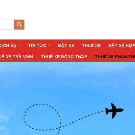
DỊCH VỤ
TIN TỨC
ĐẶT XE
THUÊ XE
ĐẶT XE HỢ
UÊ XE TRÀ VINH
THUÊ XE ĐỒNG THÁP
THUÊ XE PHAN TH