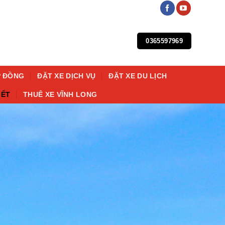
0365597969
P ĐỒNG
ĐẶT XE DỊCH VỤ
ĐẶT XE DU LỊCH
IẾT
THUÊ XE VĨNH LONG