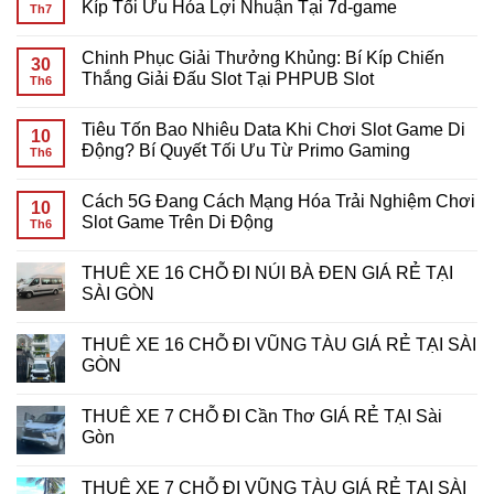
luận
Kíp Tối Ưu Hóa Lợi Nhuận Tại 7d-game
Th7
ở
Tiêu
Không
Tốn
có
Chinh Phục Giải Thưởng Khủng: Bí Kíp Chiến
Bao
bình
30
Nhiêu
luận
Thắng Giải Đấu Slot Tại PHPUB Slot
Th6
Data
ở
Khi
Giải
Không
Chơi
Mã
có
Tiêu Tốn Bao Nhiêu Data Khi Chơi Slot Game Di
Slot
Yêu
bình
10
Game
Cầu
luận
Động? Bí Quyết Tối Ưu Từ Primo Gaming
Th6
Mobile?
Cược
ở
Giải
Vòng
Chinh
Không
Đáp
Quay
Phục
có
Cách 5G Đang Cách Mạng Hóa Trải Nghiệm Chơi
Chi
Miễn
Giải
bình
10
Tiết
Phí:
Thưởng
luận
Slot Game Trên Di Động
Th6
Cho
Bí
Khủng:
ở
Game
Kíp
Bí
Tiêu
Không
Thủ
Tối
Kíp
Tốn
có
THUÊ XE 16 CHỖ ĐI NÚI BÀ ĐEN GIÁ RẺ TẠI
Ưu
Chiến
Bao
bình
Hóa
Thắng
Nhiêu
luận
SÀI GÒN
Lợi
Giải
Data
ở
Nhuận
Đấu
Khi
Cách
Không
Tại
Slot
Chơi
5G
có
THUÊ XE 16 CHỖ ĐI VŨNG TÀU GIÁ RẺ TẠI SÀI
7d-
Tại
Slot
Đang
bình
game
PHPUB
Game
Cách
luận
GÒN
Slot
Di
Mạng
ở
Động?
Hóa
THUÊ
Không
Bí
Trải
XE
có
THUÊ XE 7 CHỖ ĐI Cần Thơ GIÁ RẺ TẠI Sài
Quyết
Nghiệm
16
bình
Tối
Chơi
CHỖ
luận
Gòn
Ưu
Slot
ĐI
ở
Từ
Game
NÚI
THUÊ
Không
Primo
Trên
BÀ
XE
có
THUÊ XE 7 CHỖ ĐI VŨNG TÀU GIÁ RẺ TẠI SÀI
Gaming
Di
ĐEN
16
bình