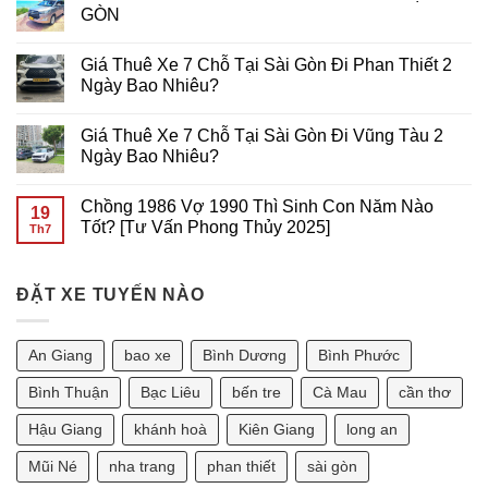
Động
GIÁ
CHỖ
luận
GÒN
RẺ
ĐI
ở
TẠI
VŨNG
THUÊ
Không
SÀI
TÀU
XE
có
Giá Thuê Xe 7 Chỗ Tại Sài Gòn Đi Phan Thiết 2
GÒN
GIÁ
7
bình
RẺ
CHỖ
luận
Ngày Bao Nhiêu?
TẠI
ĐI
ở
SÀI
Cần
THUÊ
Không
GÒN
Thơ
XE
có
Giá Thuê Xe 7 Chỗ Tại Sài Gòn Đi Vũng Tàu 2
GIÁ
7
bình
RẺ
CHỖ
luận
Ngày Bao Nhiêu?
TẠI
ĐI
ở
Sài
VŨNG
Giá
Không
Gòn
TÀU
Thuê
có
Chồng 1986 Vợ 1990 Thì Sinh Con Năm Nào
GIÁ
Xe
bình
19
RẺ
7
luận
Tốt? [Tư Vấn Phong Thủy 2025]
Th7
TẠI
Chỗ
ở
SÀI
Tại
Giá
Không
GÒN
Sài
Thuê
có
Gòn
Xe
bình
Đi
7
ĐẶT XE TUYẾN NÀO
luận
Phan
Chỗ
ở
Thiết
Tại
Chồng
2
Sài
1986
Ngày
Gòn
Vợ
An Giang
bao xe
Bình Dương
Bình Phước
Bao
Đi
1990
Nhiêu?
Vũng
Thì
Tàu
Sinh
Bình Thuận
Bạc Liêu
bến tre
Cà Mau
cần thơ
2
Con
Ngày
Năm
Hậu Giang
khánh hoà
Kiên Giang
long an
Bao
Nào
Nhiêu?
Tốt?
[Tư
Mũi Né
nha trang
phan thiết
sài gòn
Vấn