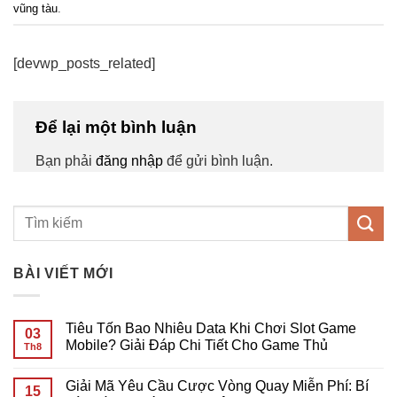
vũng tàu
.
[devwp_posts_related]
Để lại một bình luận
Bạn phải
đăng nhập
để gửi bình luận.
BÀI VIẾT MỚI
Tiêu Tốn Bao Nhiêu Data Khi Chơi Slot Game
03
Mobile? Giải Đáp Chi Tiết Cho Game Thủ
Th8
Không
có
Giải Mã Yêu Cầu Cược Vòng Quay Miễn Phí: Bí
bình
15