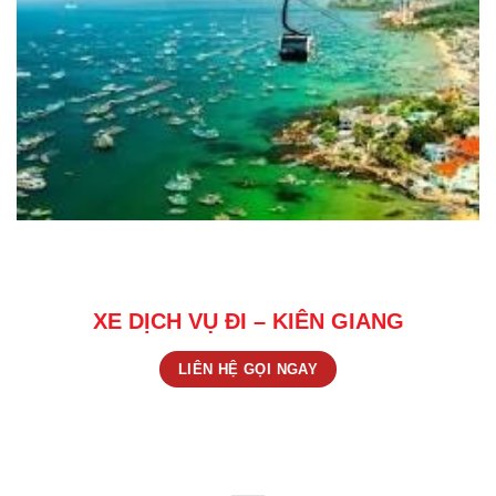
XE DỊCH VỤ ĐI – KIÊN GIANG
LIÊN HỆ GỌI NGAY