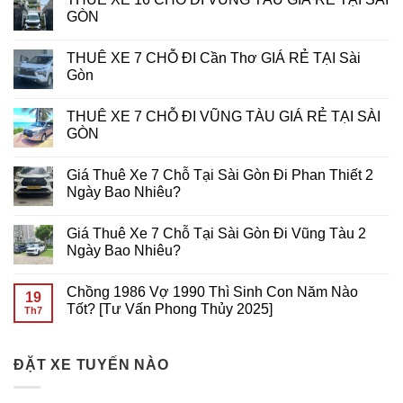
bình
game
PHPUB
Game
Cách
luận
GÒN
Slot
Di
Mạng
ở
Động?
Hóa
THUÊ
Không
Bí
Trải
XE
có
THUÊ XE 7 CHỖ ĐI Cần Thơ GIÁ RẺ TẠI Sài
Quyết
Nghiệm
16
bình
Tối
Chơi
CHỖ
luận
Gòn
Ưu
Slot
ĐI
ở
Từ
Game
NÚI
THUÊ
Không
Primo
Trên
BÀ
XE
có
THUÊ XE 7 CHỖ ĐI VŨNG TÀU GIÁ RẺ TẠI SÀI
Gaming
Di
ĐEN
16
bình
Động
GIÁ
CHỖ
luận
GÒN
RẺ
ĐI
ở
TẠI
VŨNG
THUÊ
Không
SÀI
TÀU
XE
có
Giá Thuê Xe 7 Chỗ Tại Sài Gòn Đi Phan Thiết 2
GÒN
GIÁ
7
bình
RẺ
CHỖ
luận
Ngày Bao Nhiêu?
TẠI
ĐI
ở
SÀI
Cần
THUÊ
Không
GÒN
Thơ
XE
có
Giá Thuê Xe 7 Chỗ Tại Sài Gòn Đi Vũng Tàu 2
GIÁ
7
bình
RẺ
CHỖ
luận
Ngày Bao Nhiêu?
TẠI
ĐI
ở
Sài
VŨNG
Giá
Không
Gòn
TÀU
Thuê
có
Chồng 1986 Vợ 1990 Thì Sinh Con Năm Nào
GIÁ
Xe
bình
19
RẺ
7
luận
Tốt? [Tư Vấn Phong Thủy 2025]
Th7
TẠI
Chỗ
ở
SÀI
Tại
Giá
Không
GÒN
Sài
Thuê
có
Gòn
Xe
bình
Đi
7
ĐẶT XE TUYẾN NÀO
luận
Phan
Chỗ
ở
Thiết
Tại
Chồng
2
Sài
1986