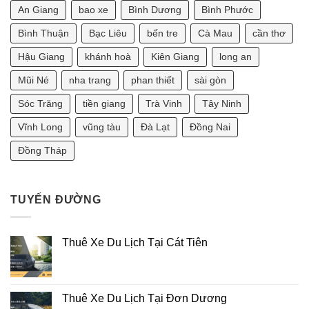
Ngày
Gòn
Vợ
An Giang
bao xe
Bình Dương
Bình Phước
Bao
Đi
1990
Nhiêu?
Vũng
Thì
Tàu
Sinh
Bình Thuận
Bạc Liêu
bến tre
Cà Mau
cần thơ
2
Con
Ngày
Năm
Hậu Giang
khánh hoà
Kiên Giang
long an
Bao
Nào
Nhiêu?
Tốt?
[Tư
Mũi Né
nha trang
phan thiết
sài gòn
Vấn
Phong
Sóc Trăng
tiền giang
Trà Vinh
Tây Ninh
Thủy
2025]
Vĩnh Long
vũng tàu
Đà Lạt
Đồng Nai
Đồng Tháp
TUYẾN ĐƯỜNG
Thuê Xe Du Lịch Tại Cát Tiên
Thuê Xe Du Lịch Tại Đơn Dương