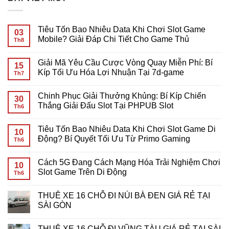
Tiêu Tốn Bao Nhiêu Data Khi Chơi Slot Game
03
Mobile? Giải Đáp Chi Tiết Cho Game Thủ
Th8
Không
có
Giải Mã Yêu Cầu Cược Vòng Quay Miễn Phí: Bí
bình
15
luận
Kíp Tối Ưu Hóa Lợi Nhuận Tại 7d-game
Th7
ở
Tiêu
Không
Tốn
có
Chinh Phục Giải Thưởng Khủng: Bí Kíp Chiến
Bao
bình
30
Nhiêu
luận
Thắng Giải Đấu Slot Tại PHPUB Slot
Th6
Data
ở
Khi
Giải
Không
Chơi
Mã
có
Tiêu Tốn Bao Nhiêu Data Khi Chơi Slot Game Di
Slot
Yêu
bình
10
Game
Cầu
luận
Động? Bí Quyết Tối Ưu Từ Primo Gaming
Th6
Mobile?
Cược
ở
Giải
Vòng
Chinh
Không
Đáp
Quay
Phục
có
Cách 5G Đang Cách Mạng Hóa Trải Nghiệm Chơi
Chi
Miễn
Giải
bình
10
Tiết
Phí:
Thưởng
luận
Slot Game Trên Di Động
Th6
Cho
Bí
Khủng:
ở
Game
Kíp
Bí
Tiêu
Không
Thủ
Tối
Kíp
Tốn
có
THUÊ XE 16 CHỖ ĐI NÚI BÀ ĐEN GIÁ RẺ TẠI
Ưu
Chiến
Bao
bình
Hóa
Thắng
Nhiêu
luận
SÀI GÒN
Lợi
Giải
Data
ở
Nhuận
Đấu
Khi
Cách
Không
Tại
Slot
Chơi
5G
có
THUÊ XE 16 CHỖ ĐI VŨNG TÀU GIÁ RẺ TẠI SÀI
7d-
Tại
Slot
Đang