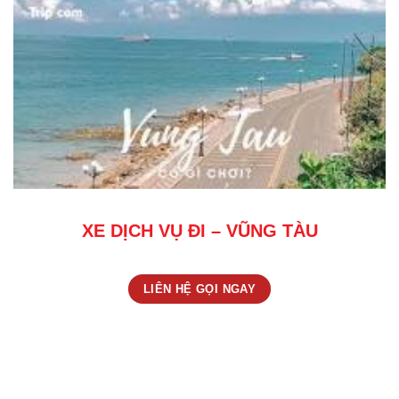
XE DỊCH VỤ ĐI – VŨNG TÀU
LIÊN HỆ GỌI NGAY