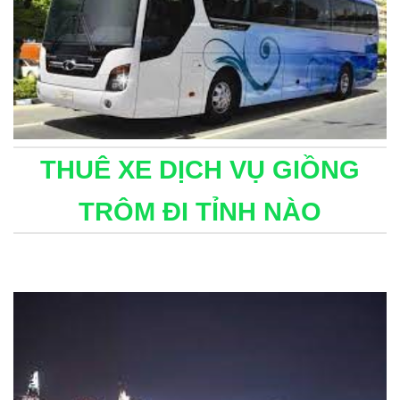
THUÊ XE DỊCH VỤ GIỒNG
TRÔM ĐI TỈNH NÀO