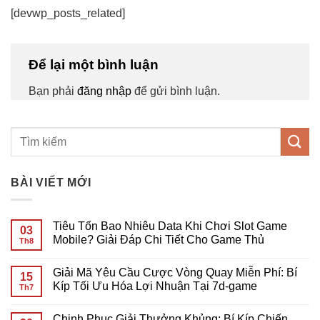
[devwp_posts_related]
Để lại một bình luận
Bạn phải
đăng nhập
để gửi bình luận.
BÀI VIẾT MỚI
Tiêu Tốn Bao Nhiêu Data Khi Chơi Slot Game
03
Mobile? Giải Đáp Chi Tiết Cho Game Thủ
Th8
Không
có
Giải Mã Yêu Cầu Cược Vòng Quay Miễn Phí: Bí
bình
15
luận
Kíp Tối Ưu Hóa Lợi Nhuận Tại 7d-game
Th7
ở
Tiêu
Không
Tốn
có
Chinh Phục Giải Thưởng Khủng: Bí Kíp Chiến
Bao
bình