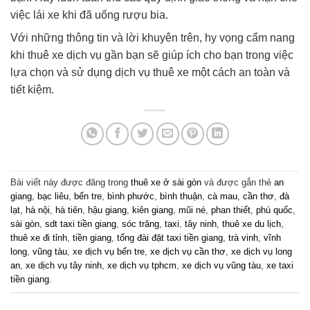
việc lái xe khi đã uống rượu bia.
Với những thông tin và lời khuyên trên, hy vọng cẩm nang
khi thuê xe dịch vụ gần bạn sẽ giúp ích cho bạn trong việc
lựa chọn và sử dụng dịch vụ thuê xe một cách an toàn và
tiết kiệm.
Bài viết này được đăng trong
thuê xe ở sài gòn
và được gắn thẻ
an
giang
,
bạc liêu
,
bến tre
,
bình phước
,
bình thuận
,
cà mau
,
cần thơ
,
đà
lạt
,
hà nội
,
hà tiên
,
hậu giang
,
kiên giang
,
mũi né
,
phan thiết
,
phú quốc
,
sài gòn
,
sdt taxi tiền giang
,
sóc trăng
,
taxi
,
tây ninh
,
thuê xe du lịch
,
thuê xe đi tỉnh
,
tiền giang
,
tổng đài đặt taxi tiền giang
,
trà vinh
,
vĩnh
long
,
vũng tàu
,
xe dịch vụ bến tre
,
xe dịch vụ cần thơ
,
xe dịch vụ long
an
,
xe dịch vụ tây ninh
,
xe dịch vụ tphcm
,
xe dịch vụ vũng tàu
,
xe taxi
tiền giang
.