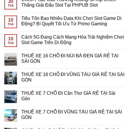
30
Nhiêu
luận
Thắng Giải Đấu Slot Tại PHPUB Slot
Th6
Data
ở
Khi
Giải
Không
Chơi
Mã
có
Tiêu Tốn Bao Nhiêu Data Khi Chơi Slot Game Di
Slot
Yêu
bình
10
Game
Cầu
luận
Động? Bí Quyết Tối Ưu Từ Primo Gaming
Th6
Mobile?
Cược
ở
Giải
Vòng
Chinh
Không
Đáp
Quay
Phục
có
Cách 5G Đang Cách Mạng Hóa Trải Nghiệm Chơi
Chi
Miễn
Giải
bình
10
Tiết
Phí:
Thưởng
luận
Slot Game Trên Di Động
Th6
Cho
Bí
Khủng:
ở
Game
Kíp
Bí
Tiêu
Không
Thủ
Tối
Kíp
Tốn
có
THUÊ XE 16 CHỖ ĐI NÚI BÀ ĐEN GIÁ RẺ TẠI
Ưu
Chiến
Bao
bình
Hóa
Thắng
Nhiêu
luận
SÀI GÒN
Lợi
Giải
Data
ở
Nhuận
Đấu
Khi
Cách
Không
Tại
Slot
Chơi
5G
có
THUÊ XE 16 CHỖ ĐI VŨNG TÀU GIÁ RẺ TẠI SÀI
7d-
Tại
Slot
Đang
bình
game
PHPUB
Game
Cách
luận
GÒN
Slot
Di
Mạng
ở
Động?
Hóa
THUÊ
Không
Bí
Trải
XE
có
THUÊ XE 7 CHỖ ĐI Cần Thơ GIÁ RẺ TẠI Sài
Quyết
Nghiệm
16
bình
Tối
Chơi
CHỖ
luận
Gòn
Ưu
Slot
ĐI
ở
Từ
Game
NÚI
THUÊ
Không
Primo
Trên
BÀ
XE
có
THUÊ XE 7 CHỖ ĐI VŨNG TÀU GIÁ RẺ TẠI SÀI
Gaming
Di
ĐEN
16
bình
Động
GIÁ
CHỖ
luận
GÒN
RẺ
ĐI
ở
TẠI
VŨNG
THUÊ
Không
SÀI
TÀU
XE
có