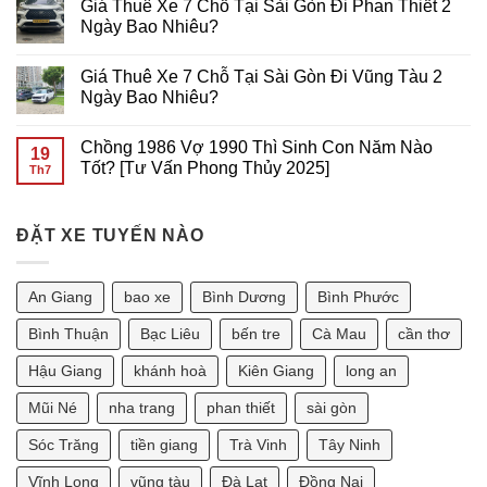
Giá Thuê Xe 7 Chỗ Tại Sài Gòn Đi Phan Thiết 2
GÒN
GIÁ
7
bình
RẺ
CHỖ
luận
Ngày Bao Nhiêu?
TẠI
ĐI
ở
SÀI
Cần
THUÊ
Không
GÒN
Thơ
XE
có
Giá Thuê Xe 7 Chỗ Tại Sài Gòn Đi Vũng Tàu 2
GIÁ
7
bình
RẺ
CHỖ
luận
Ngày Bao Nhiêu?
TẠI
ĐI
ở
Sài
VŨNG
Giá
Không
Gòn
TÀU
Thuê
có
Chồng 1986 Vợ 1990 Thì Sinh Con Năm Nào
GIÁ
Xe
bình
19
RẺ
7
luận
Tốt? [Tư Vấn Phong Thủy 2025]
Th7
TẠI
Chỗ
ở
SÀI
Tại
Giá
Không
GÒN
Sài
Thuê
có
Gòn
Xe
bình
Đi
7
ĐẶT XE TUYẾN NÀO
luận
Phan
Chỗ
ở
Thiết
Tại
Chồng
2
Sài
1986
Ngày
Gòn
Vợ
An Giang
bao xe
Bình Dương
Bình Phước
Bao
Đi
1990
Nhiêu?
Vũng
Thì
Tàu
Sinh
Bình Thuận
Bạc Liêu
bến tre
Cà Mau
cần thơ
2
Con
Ngày
Năm
Hậu Giang
khánh hoà
Kiên Giang
long an
Bao
Nào
Nhiêu?
Tốt?
[Tư
Mũi Né
nha trang
phan thiết
sài gòn
Vấn
Phong
Sóc Trăng
tiền giang
Trà Vinh
Tây Ninh
Thủy
2025]
Vĩnh Long
vũng tàu
Đà Lạt
Đồng Nai