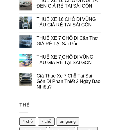
THUÊ XE 16 CHỖ ĐI NÚI BÀ
bình
game
Data
Tại
luận
ĐEN GIÁ RẺ TẠI SÀI GÒN
Khi
PHPUB
ở
Chơi
Slot
Cách
Không
Slot
5G
có
Game
THUÊ XE 16 CHỖ ĐI VŨNG
Đang
bình
Di
Cách
luận
TÀU GIÁ RẺ TẠI SÀI GÒN
Động?
Mạng
ở
Bí
Hóa
THUÊ
Không
Quyết
Trải
XE
có
Tối
THUÊ XE 7 CHỖ ĐI Cần Thơ
Nghiệm
16
bình
Ưu
Chơi
CHỖ
luận
GIÁ RẺ TẠI Sài Gòn
Từ
Slot
ĐI
ở
Primo
Game
NÚI
THUÊ
Không
Gaming
Trên
BÀ
XE
có
THUÊ XE 7 CHỖ ĐI VŨNG
Di
ĐEN
16
bình
Động
GIÁ
CHỖ
luận
TÀU GIÁ RẺ TẠI SÀI GÒN
RẺ
ĐI
ở
TẠI
VŨNG
THUÊ
Không
SÀI
TÀU
XE
có
Giá Thuê Xe 7 Chỗ Tại Sài
GÒN
GIÁ
7
bình
RẺ
CHỖ
luận
Gòn Đi Phan Thiết 2 Ngày Bao
TẠI
ĐI
ở
Nhiêu?
SÀI
Cần
THUÊ
GÒN
Thơ
XE
Không
GIÁ
7
có
RẺ
CHỖ
bình
TẠI
ĐI
THẺ
luận
Sài
VŨNG
ở
Gòn
TÀU
Giá
GIÁ
Thuê
RẺ
Xe
4 chỗ
7 chỗ
an giang
TẠI
7
SÀI
Chỗ
GÒN