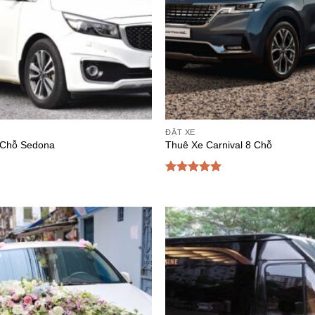
ĐẶT XE
 Chỗ Sedona
Thuê Xe Carnival 8 Chỗ
Được xếp
hạng
5
5
sao