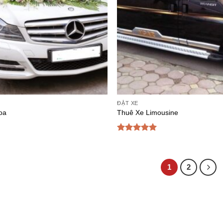
ĐẶT XE
oa
Thuê Xe Limousine
Được xếp
hạng
5
5
sao
1
2