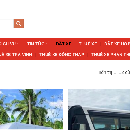
DỊCH VỤ
TIN TỨC
ĐẶT XE
THUÊ XE
ĐẶT XE HỢ
UÊ XE TRÀ VINH
THUÊ XE ĐỒNG THÁP
THUÊ XE PHAN TH
Hiển thị 1–12 củ