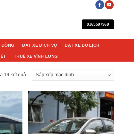
0365597969
P ĐỒNG
ĐẶT XE DỊCH VỤ
ĐẶT XE DU LỊCH
IẾT
THUÊ XE VĨNH LONG
a 19 kết quả