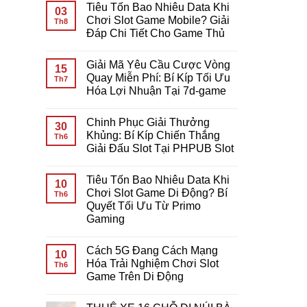
Tiêu Tốn Bao Nhiêu Data Khi
03
Chơi Slot Game Mobile? Giải
Th8
Đáp Chi Tiết Cho Game Thủ
Không
có
Giải Mã Yêu Cầu Cược Vòng
bình
15
luận
Quay Miễn Phí: Bí Kíp Tối Ưu
Th7
ở
Hóa Lợi Nhuận Tại 7d-game
Tiêu
Tốn
Không
Bao
có
Nhiêu
Chinh Phục Giải Thưởng
bình
30
Data
luận
Khủng: Bí Kíp Chiến Thắng
Khi
Th6
ở
Chơi
Giải Đấu Slot Tại PHPUB Slot
Giải
Slot
Mã
Game
Không
Yêu
Mobile?
có
Cầu
Tiêu Tốn Bao Nhiêu Data Khi
Giải
bình
10
Cược
Đáp
luận
Chơi Slot Game Di Động? Bí
Vòng
Th6
ở
Chi
Quay
Quyết Tối Ưu Từ Primo
Chinh
Tiết
Miễn
Phục
Cho
Gaming
Phí:
Giải
Game
Bí
Thưởng
Không
Thủ
Kíp
Khủng:
có
Tối
Cách 5G Đang Cách Mạng
Bí
bình
10
Ưu
Kíp
luận
Hóa Trải Nghiệm Chơi Slot
Th6
Hóa
ở
Chiến
Lợi
Game Trên Di Động
Tiêu
Thắng
Nhuận
Tốn
Giải
Không
Tại
Bao
Đấu
có
7d-
Nhiêu
Slot