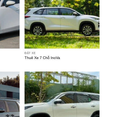
ĐẶT XE
Thuê Xe 7 Chỗ InoVa