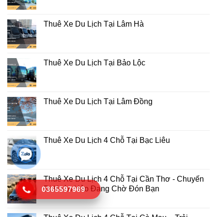
Thuê Xe Du Lịch Tại Lâm Hà
Thuê Xe Du Lịch Tại Bảo Lộc
Thuê Xe Du Lịch Tại Lâm Đồng
Thuê Xe Du Lịch 4 Chỗ Tại Bạc Liêu
Thuê Xe Du Lịch 4 Chỗ Tại Cần Thơ - Chuyến
Đi Hoàn Hảo Đang Chờ Đón Bạn
0365597969