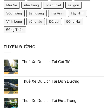
Nhiêu?
Tốt?
[Tư
Mũi Né
nha trang
phan thiết
sài gòn
Vấn
Phong
Sóc Trăng
tiền giang
Trà Vinh
Tây Ninh
Thủy
2025]
Vĩnh Long
vũng tàu
Đà Lạt
Đồng Nai
Đồng Tháp
TUYẾN ĐƯỜNG
Thuê Xe Du Lịch Tại Cát Tiên
Thuê Xe Du Lịch Tại Đơn Dương
Thuê Xe Du Lịch Tại Đức Trọng