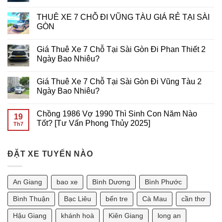
Từ
Game
NÚI
THUÊ
Không
Primo
Trên
BÀ
XE
có
THUÊ XE 7 CHỖ ĐI VŨNG TÀU GIÁ RẺ TẠI SÀI
Gaming
Di
ĐEN
16
bình
Động
GIÁ
CHỖ
luận
GÒN
RẺ
ĐI
ở
TẠI
VŨNG
THUÊ
Không
SÀI
TÀU
XE
có
Giá Thuê Xe 7 Chỗ Tại Sài Gòn Đi Phan Thiết 2
GÒN
GIÁ
7
bình
RẺ
CHỖ
luận
Ngày Bao Nhiêu?
TẠI
ĐI
ở
SÀI
Cần
THUÊ
Không
GÒN
Thơ
XE
có
Giá Thuê Xe 7 Chỗ Tại Sài Gòn Đi Vũng Tàu 2
GIÁ
7
bình
RẺ
CHỖ
luận
Ngày Bao Nhiêu?
TẠI
ĐI
ở
Sài
VŨNG
Giá
Không
Gòn
TÀU
Thuê
có
Chồng 1986 Vợ 1990 Thì Sinh Con Năm Nào
GIÁ
Xe
bình
19
RẺ
7
luận
Tốt? [Tư Vấn Phong Thủy 2025]
Th7
TẠI
Chỗ
ở
SÀI
Tại
Giá
Không
GÒN
Sài
Thuê
có
Gòn
Xe
bình
Đi
7
ĐẶT XE TUYẾN NÀO
luận
Phan
Chỗ
ở
Thiết
Tại
Chồng
2
Sài
1986
Ngày
Gòn
Vợ
An Giang
bao xe
Bình Dương
Bình Phước
Bao
Đi
1990
Nhiêu?
Vũng
Thì
Tàu
Sinh
Bình Thuận
Bạc Liêu
bến tre
Cà Mau
cần thơ
2
Con
Ngày
Năm
Hậu Giang
khánh hoà
Kiên Giang
long an
Bao
Nào