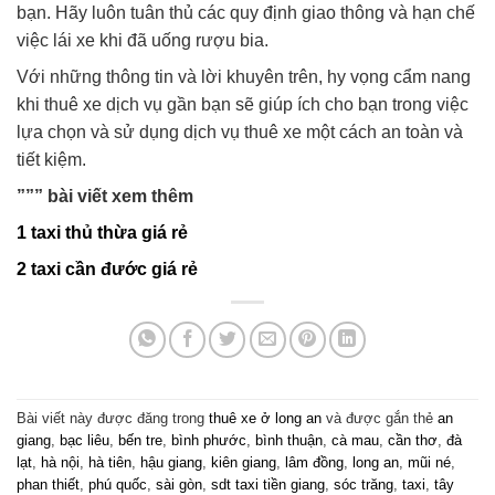
bạn. Hãy luôn tuân thủ các quy định giao thông và hạn chế
việc lái xe khi đã uống rượu bia.
Với những thông tin và lời khuyên trên, hy vọng cẩm nang
khi thuê xe dịch vụ gần bạn sẽ giúp ích cho bạn trong việc
lựa chọn và sử dụng dịch vụ thuê xe một cách an toàn và
tiết kiệm.
””” bài viết xem thêm
1 taxi thủ thừa giá rẻ
2 taxi cần đước giá rẻ
Bài viết này được đăng trong
thuê xe ở long an
và được gắn thẻ
an
giang
,
bạc liêu
,
bến tre
,
bình phước
,
bình thuận
,
cà mau
,
cần thơ
,
đà
lạt
,
hà nội
,
hà tiên
,
hậu giang
,
kiên giang
,
lâm đồng
,
long an
,
mũi né
,
phan thiết
,
phú quốc
,
sài gòn
,
sdt taxi tiền giang
,
sóc trăng
,
taxi
,
tây