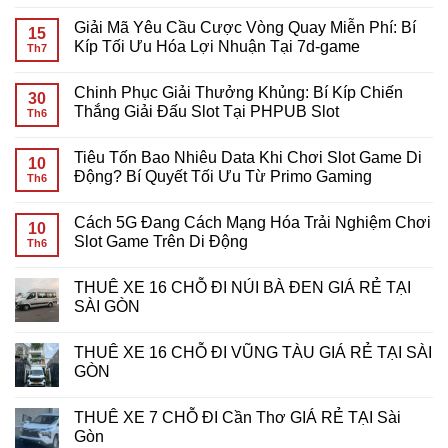
Không
có
Giải Mã Yêu Cầu Cược Vòng Quay Miễn Phí: Bí
bình
15
luận
Kíp Tối Ưu Hóa Lợi Nhuận Tại 7d-game
Th7
ở
Tiêu
Không
Tốn
có
Chinh Phục Giải Thưởng Khủng: Bí Kíp Chiến
Bao
bình
30
Nhiêu
luận
Thắng Giải Đấu Slot Tại PHPUB Slot
Th6
Data
ở
Khi
Giải
Không
Chơi
Mã
có
Tiêu Tốn Bao Nhiêu Data Khi Chơi Slot Game Di
Slot
Yêu
bình
10
Game
Cầu
luận
Động? Bí Quyết Tối Ưu Từ Primo Gaming
Th6
Mobile?
Cược
ở
Giải
Vòng
Chinh
Không
Đáp
Quay
Phục
có
Cách 5G Đang Cách Mạng Hóa Trải Nghiệm Chơi
Chi
Miễn
Giải
bình
10
Tiết
Phí:
Thưởng
luận
Slot Game Trên Di Động
Th6
Cho
Bí
Khủng:
ở
Game
Kíp
Bí
Tiêu
Không
Thủ
Tối
Kíp
Tốn
có
THUÊ XE 16 CHỖ ĐI NÚI BÀ ĐEN GIÁ RẺ TẠI
Ưu
Chiến
Bao
bình
Hóa
Thắng
Nhiêu
luận
SÀI GÒN
Lợi
Giải
Data
ở
Nhuận
Đấu
Khi
Cách
Không
Tại
Slot
Chơi
5G
có
THUÊ XE 16 CHỖ ĐI VŨNG TÀU GIÁ RẺ TẠI SÀI
7d-
Tại
Slot
Đang
bình
game
PHPUB
Game
Cách
luận
GÒN
Slot
Di
Mạng
ở
Động?
Hóa
THUÊ
Không
Bí
Trải
XE
có
THUÊ XE 7 CHỖ ĐI Cần Thơ GIÁ RẺ TẠI Sài
Quyết
Nghiệm
16
bình
Tối
Chơi
CHỖ
luận
Gòn
Ưu
Slot
ĐI
ở