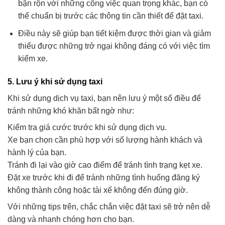
bận rộn với những công việc quan trọng khác, bạn có
thể chuẩn bị trước các thông tin cần thiết để đặt taxi.
Điều này sẽ giúp bạn tiết kiệm được thời gian và giảm
thiểu được những trở ngại không đáng có với việc tìm
kiếm xe.
5. Lưu ý khi sử dụng taxi
Khi sử dụng dịch vụ taxi, bạn nên lưu ý một số điều để
tránh những khó khăn bất ngờ như:
Kiểm tra giá cước trước khi sử dụng dịch vụ.
Xe bạn chọn cần phù hợp với số lượng hành khách và
hành lý của bạn.
Tránh đi lại vào giờ cao điểm để tránh tình trạng kẹt xe.
Đặt xe trước khi đi để tránh những tình huống đăng ký
không thành công hoặc tài xế không đến đúng giờ.
Với những tips trên, chắc chắn việc đặt taxi sẽ trở nên dễ
dàng và nhanh chóng hơn cho bạn.