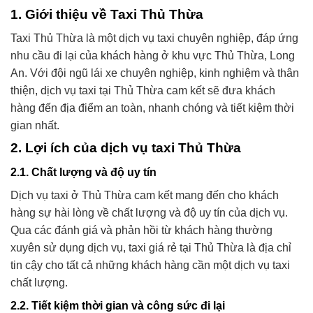
1. Giới thiệu về Taxi Thủ Thừa
Taxi Thủ Thừa là một dịch vụ taxi chuyên nghiệp, đáp ứng
nhu cầu đi lại của khách hàng ở khu vực Thủ Thừa, Long
An. Với đội ngũ lái xe chuyên nghiệp, kinh nghiệm và thân
thiện, dịch vụ taxi tại Thủ Thừa cam kết sẽ đưa khách
hàng đến địa điểm an toàn, nhanh chóng và tiết kiệm thời
gian nhất.
2. Lợi ích của dịch vụ taxi Thủ Thừa
2.1. Chất lượng và độ uy tín
Dịch vụ taxi ở Thủ Thừa cam kết mang đến cho khách
hàng sự hài lòng về chất lượng và độ uy tín của dịch vụ.
Qua các đánh giá và phản hồi từ khách hàng thường
xuyên sử dụng dịch vụ, taxi giá rẻ tại Thủ Thừa là địa chỉ
tin cậy cho tất cả những khách hàng cần một dịch vụ taxi
chất lượng.
2.2. Tiết kiệm thời gian và công sức đi lại