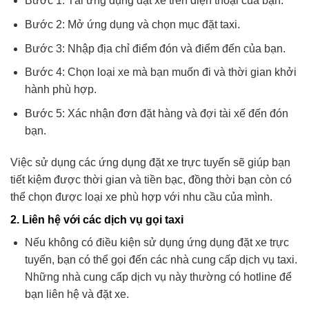
Bước 1: Tải ứng dụng đặt xe trên điện thoại của bạn.
Bước 2: Mở ứng dụng và chọn mục đặt taxi.
Bước 3: Nhập địa chỉ điểm đón và điểm đến của bạn.
Bước 4: Chọn loại xe mà bạn muốn đi và thời gian khởi
hành phù hợp.
Bước 5: Xác nhận đơn đặt hàng và đợi tài xế đến đón
bạn.
Việc sử dụng các ứng dụng đặt xe trực tuyến sẽ giúp bạn
tiết kiệm được thời gian và tiền bạc, đồng thời bạn còn có
thể chọn được loại xe phù hợp với nhu cầu của mình.
2. Liên hệ với các dịch vụ gọi taxi
Nếu không có điều kiện sử dụng ứng dụng đặt xe trực
tuyến, bạn có thể gọi đến các nhà cung cấp dịch vụ taxi.
Những nhà cung cấp dịch vụ này thường có hotline để
bạn liên hệ và đặt xe.