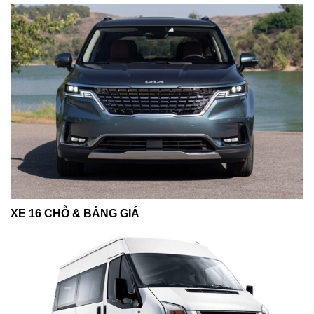
XE 16 CHỖ & BẢNG GIÁ