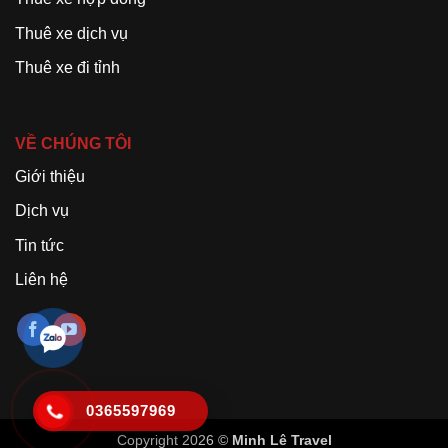
Thuê xe dịch vụ
Thuê xe đi tỉnh
VỀ CHÚNG TÔI
Giới thiệu
Dịch vụ
Tin tức
Liên hệ
0365597969
Copyright 2026 ©
Minh Lê Travel