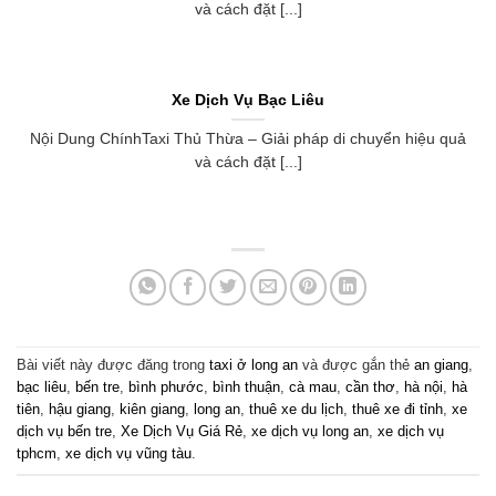
và cách đặt [...]
Xe Dịch Vụ Bạc Liêu
Nội Dung ChínhTaxi Thủ Thừa – Giải pháp di chuyển hiệu quả
và cách đặt [...]
Bài viết này được đăng trong
taxi ở long an
và được gắn thẻ
an giang
,
bạc liêu
,
bến tre
,
bình phước
,
bình thuận
,
cà mau
,
cần thơ
,
hà nội
,
hà
tiên
,
hậu giang
,
kiên giang
,
long an
,
thuê xe du lịch
,
thuê xe đi tỉnh
,
xe
dịch vụ bến tre
,
Xe Dịch Vụ Giá Rẻ
,
xe dịch vụ long an
,
xe dịch vụ
tphcm
,
xe dịch vụ vũng tàu
.