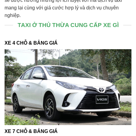
sẽ được hưởng những lợi ích tuyệt vời mà dịch vụ taxi
mang lại cùng với giá cước hợp lý và dịch vụ chuyên
nghiệp.
TAXI Ở THỦ THỪA CUNG CẤP XE GÌ
XE 4 CHỖ & BẢNG GIÁ
XE 7 CHỖ & BẢNG GIÁ