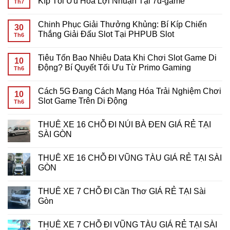
Kíp Tối Ưu Hóa Lợi Nhuận Tại 7d-game
Th7
ở
Tiêu
Không
Tốn
có
Chinh Phục Giải Thưởng Khủng: Bí Kíp Chiến
Bao
bình
30
Nhiêu
luận
Thắng Giải Đấu Slot Tại PHPUB Slot
Th6
Data
ở
Khi
Giải
Không
Chơi
Mã
có
Tiêu Tốn Bao Nhiêu Data Khi Chơi Slot Game Di
Slot
Yêu
bình
10
Game
Cầu
luận
Động? Bí Quyết Tối Ưu Từ Primo Gaming
Th6
Mobile?
Cược
ở
Giải
Vòng
Chinh
Không
Đáp
Quay
Phục
có
Cách 5G Đang Cách Mạng Hóa Trải Nghiệm Chơi
Chi
Miễn
Giải
bình
10
Tiết
Phí:
Thưởng
luận
Slot Game Trên Di Động
Th6
Cho
Bí
Khủng:
ở
Game
Kíp
Bí
Tiêu
Không
Thủ
Tối
Kíp
Tốn
có
THUÊ XE 16 CHỖ ĐI NÚI BÀ ĐEN GIÁ RẺ TẠI
Ưu
Chiến
Bao
bình
Hóa
Thắng
Nhiêu
luận
SÀI GÒN
Lợi
Giải
Data
ở
Nhuận
Đấu
Khi
Cách
Không
Tại
Slot
Chơi
5G
có
THUÊ XE 16 CHỖ ĐI VŨNG TÀU GIÁ RẺ TẠI SÀI
7d-
Tại
Slot
Đang
bình
game
PHPUB
Game
Cách
luận
GÒN
Slot
Di
Mạng
ở
Động?
Hóa
THUÊ
Không
Bí
Trải
XE
có
THUÊ XE 7 CHỖ ĐI Cần Thơ GIÁ RẺ TẠI Sài
Quyết
Nghiệm
16
bình
Tối
Chơi
CHỖ
luận
Gòn
Ưu
Slot
ĐI
ở
Từ
Game
NÚI
THUÊ
Không
Primo
Trên
BÀ
XE
có
THUÊ XE 7 CHỖ ĐI VŨNG TÀU GIÁ RẺ TẠI SÀI
Gaming
Di
ĐEN
16
bình