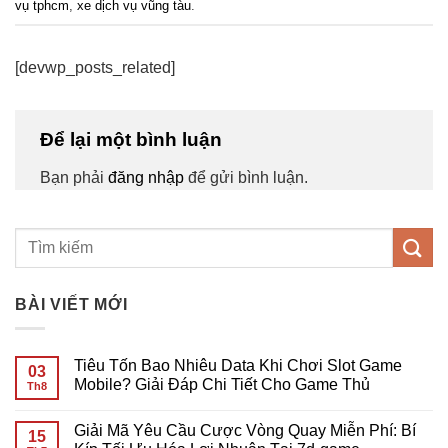
vụ tphcm
,
xe dịch vụ vũng tàu
.
[devwp_posts_related]
Để lại một bình luận
Bạn phải
đăng nhập
để gửi bình luận.
BÀI VIẾT MỚI
Tiêu Tốn Bao Nhiêu Data Khi Chơi Slot Game
03
Mobile? Giải Đáp Chi Tiết Cho Game Thủ
Th8
Không
có
Giải Mã Yêu Cầu Cược Vòng Quay Miễn Phí: Bí
bình
15
luận