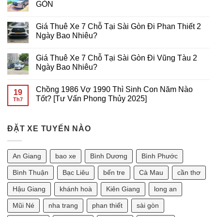
Động
GIÁ
CHỖ
luận
GÒN
RẺ
ĐI
ở
TẠI
VŨNG
THUÊ
Không
SÀI
TÀU
XE
có
Giá Thuê Xe 7 Chỗ Tại Sài Gòn Đi Phan Thiết 2
GÒN
GIÁ
7
bình
RẺ
CHỖ
luận
Ngày Bao Nhiêu?
TẠI
ĐI
ở
SÀI
Cần
THUÊ
Không
GÒN
Thơ
XE
có
Giá Thuê Xe 7 Chỗ Tại Sài Gòn Đi Vũng Tàu 2
GIÁ
7
bình
RẺ
CHỖ
luận
Ngày Bao Nhiêu?
TẠI
ĐI
ở
Sài
VŨNG
Giá
Không
Gòn
TÀU
Thuê
có
Chồng 1986 Vợ 1990 Thì Sinh Con Năm Nào
GIÁ
Xe
bình
19
RẺ
7
luận
Tốt? [Tư Vấn Phong Thủy 2025]
Th7
TẠI
Chỗ
ở
SÀI
Tại
Giá
Không
GÒN
Sài
Thuê
có
Gòn
Xe
bình
Đi
7
ĐẶT XE TUYẾN NÀO
luận
Phan
Chỗ
ở
Thiết
Tại
Chồng
2
Sài
1986
Ngày
Gòn
Vợ
An Giang
bao xe
Bình Dương
Bình Phước
Bao
Đi
1990
Nhiêu?
Vũng
Thì
Tàu
Sinh
Bình Thuận
Bạc Liêu
bến tre
Cà Mau
cần thơ
2
Con
Ngày
Năm
Hậu Giang
khánh hoà
Kiên Giang
long an
Bao
Nào
Nhiêu?
Tốt?
[Tư
Mũi Né
nha trang
phan thiết
sài gòn
Vấn
Phong