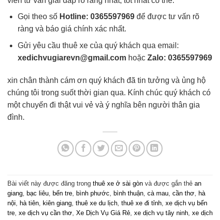
viên tư vấn giải đáp rõ ràng nhất, tốt nhất có thể:
Gọi theo số
Hotline: 0365597969
để được tư vấn rõ
ràng và báo giá chính xác nhất.
Gửi yêu cầu thuê xe của quý khách qua email:
xedichvugiarevn@gmail.com
hoặc
Zalo: 0365597969
xin chân thành cám ơn quý khách đã tin tưởng và ủng hộ
chúng tôi trong suốt thời gian qua. Kính chúc quý khách có
một chuyến đi thật vui vẻ và ý nghĩa bên người thân gia
đình.
Bài viết này được đăng trong
thuê xe ở sài gòn
và được gắn thẻ
an
giang
,
bạc liêu
,
bến tre
,
bình phước
,
bình thuận
,
cà mau
,
cần thơ
,
hà
nội
,
hà tiên
,
kiên giang
,
thuê xe du lịch
,
thuê xe đi tỉnh
,
xe dịch vụ bến
tre
,
xe dịch vụ cần thơ
,
Xe Dịch Vụ Giá Rẻ
,
xe dịch vụ tây ninh
,
xe dịch