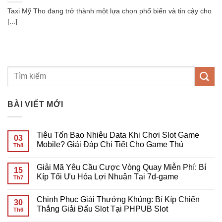
Taxi Mỹ Tho đang trở thành một lựa chọn phổ biến và tin cậy cho
[...]
BÀI VIẾT MỚI
Tiêu Tốn Bao Nhiêu Data Khi Chơi Slot Game
03
Mobile? Giải Đáp Chi Tiết Cho Game Thủ
Th8
Không
có
Giải Mã Yêu Cầu Cược Vòng Quay Miễn Phí: Bí
bình
15
luận
Kíp Tối Ưu Hóa Lợi Nhuận Tại 7d-game
Th7
ở
Tiêu
Không
Tốn
có
Chinh Phục Giải Thưởng Khủng: Bí Kíp Chiến
Bao
bình
30
Nhiêu
luận
Thắng Giải Đấu Slot Tại PHPUB Slot
Th6
Data
ở
Khi
Giải
Không