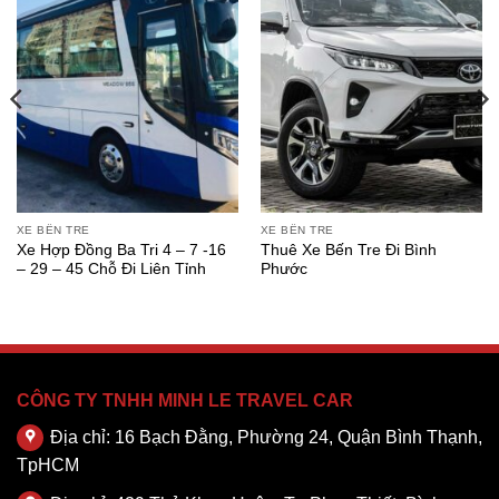
XE BẾN TRE
XE BẾN TRE
Xe Hợp Đồng Ba Tri 4 – 7 -16
Thuê Xe Bến Tre Đi Bình
– 29 – 45 Chỗ Đi Liên Tỉnh
Phước
CÔNG TY TNHH MINH LE TRAVEL CAR
Địa chỉ: 16 Bạch Đằng, Phường 24, Quận Bình Thạnh,
TpHCM