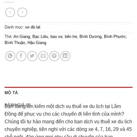
Danh mục:
xe đà lạt
Thẻ:
An Giang
,
Bạc Liêu
,
bao xe
,
bến tre
,
Bình Dương
,
Bình Phước
,
Bình Thuận
,
Hậu Giang
MÔ TẢ
ĐÁNH GIÁ (0)
Bạn đang tìm kiếm một dịch vụ thuê xe du lịch tại Lâm
Đồng để phục vụ cho các chuyến đi liên tỉnh của mình?
Chúng tôi tự hào mang đến cho bạn dịch vụ thuê xe du lịch
chuyên nghiệp, tiện nghi với các dòng xe 4, 7, 16, 29 và 45
chỗ ngồi, đáp ứng mọi nhu cầu di chuyển của bạn.