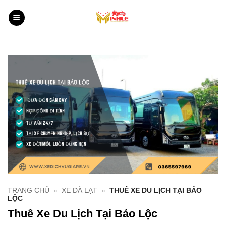
Bỏ
qua
nội
dung
TRANG CHỦ
»
XE ĐÀ LẠT
»
THUÊ XE DU LỊCH TẠI BẢO
LỘC
Thuê Xe Du Lịch Tại Bảo Lộc