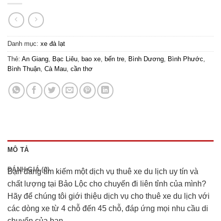
Danh mục:
xe đà lạt
Thẻ:
An Giang
,
Bạc Liêu
,
bao xe
,
bến tre
,
Bình Dương
,
Bình Phước
,
Bình Thuận
,
Cà Mau
,
cần thơ
MÔ TẢ
ĐÁNH GIÁ (0)
Bạn đang tìm kiếm một dịch vụ thuê xe du lịch uy tín và
chất lượng tại Bảo Lộc cho chuyến đi liên tỉnh của mình?
Hãy để chúng tôi giới thiệu dịch vụ cho thuê xe du lịch với
các dòng xe từ 4 chỗ đến 45 chỗ, đáp ứng mọi nhu cầu di
chuyển của bạn.