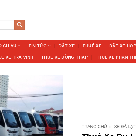
DỊCH VỤ
TIN TỨC
ĐẶT XE
THUÊ XE
ĐẶT XE HỢ
UÊ XE TRÀ VINH
THUÊ XE ĐỒNG THÁP
THUÊ XE PHAN TH
TRANG CHỦ
»
XE ĐÀ LẠT