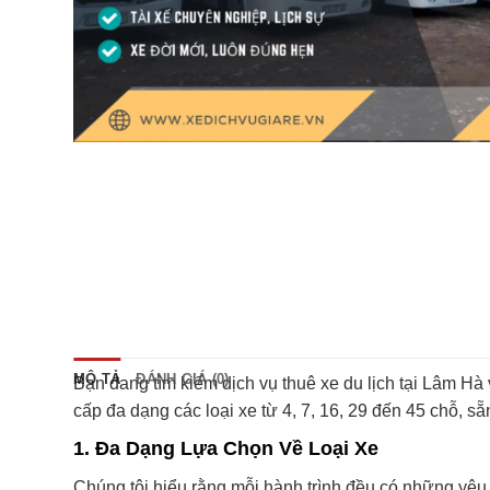
MÔ TẢ
ĐÁNH GIÁ (0)
Bạn đang tìm kiếm dịch vụ thuê xe du lịch tại Lâm Hà
cấp đa dạng các loại xe từ 4, 7, 16, 29 đến 45 chỗ, s
1.
Đa Dạng Lựa Chọn Về Loại Xe
Chúng tôi hiểu rằng mỗi hành trình đều có những yêu c