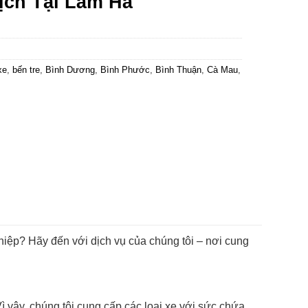
ịch Tại Lâm Hà
xe
,
bến tre
,
Bình Dương
,
Bình Phước
,
Bình Thuận
,
Cà Mau
,
hiệp? Hãy đến với dịch vụ của chúng tôi – nơi cung
ì vậy, chúng tôi cung cấp các loại xe với sức chứa