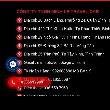
CÔNG TY TNHH MINH LE TRAVEL CAR
Địa chỉ: 16 Bạch Đằng, Phường 24, Quận Bình
Địa chỉ: 429 Thủ Khoa Huân, Tp Phan Thiết, Bìn
Địa chỉ: 29 Ngô Gia Tự, TP Nha Trang, Khánh H
Địa chỉ: 95 Đường 3/2 Bà Rịa Vũng Tàu
Địa chỉ: 25 Trần Phú, Tp Tây Ninh, Tỉnh TNinh
Gmail : minhletravel86@gmail.com
Tk Ngân Hàng : 992688686 MB BANK
Mã Số Thuế : 0318553687
0365597969
Điện thoại:
036 559 7969
Website:
https://xedichvugiare.vn