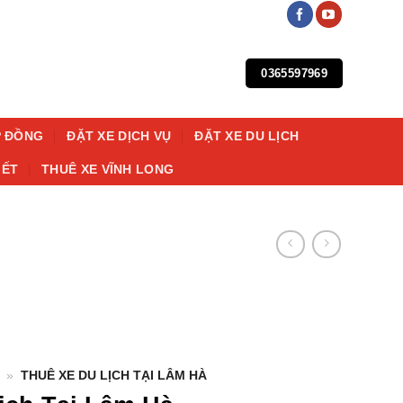
0365597969
P ĐỒNG
ĐẶT XE DỊCH VỤ
ĐẶT XE DU LỊCH
IẾT
THUÊ XE VĨNH LONG
»
THUÊ XE DU LỊCH TẠI LÂM HÀ