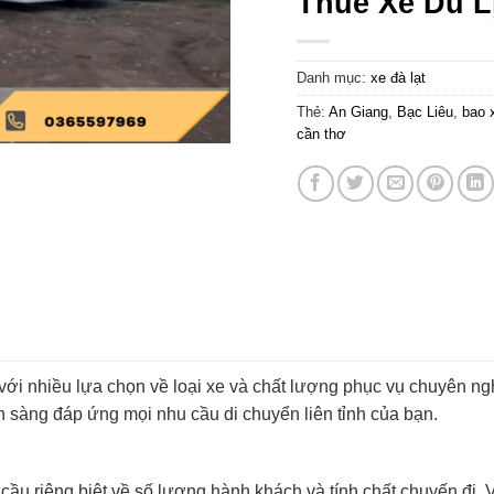
Thuê Xe Du L
Danh mục:
xe đà lạt
Thẻ:
An Giang
,
Bạc Liêu
,
bao 
cần thơ
 với nhiều lựa chọn về loại xe và chất lượng phục vụ chuyên ng
ẵn sàng đáp ứng mọi nhu cầu di chuyển liên tỉnh của bạn.
ầu riêng biệt về số lượng hành khách và tính chất chuyến đi. V