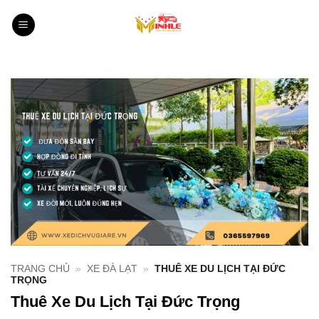
Bỏ
qua
nội
dung
TRANG CHỦ
»
XE ĐÀ LẠT
»
THUÊ XE DU LỊCH TẠI ĐỨC
TRỌNG
Thuê Xe Du Lịch Tại Đức Trọng