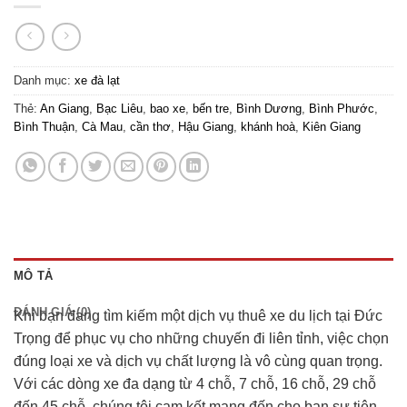
Danh mục:
xe đà lạt
Thẻ:
An Giang
,
Bạc Liêu
,
bao xe
,
bến tre
,
Bình Dương
,
Bình Phước
,
Bình Thuận
,
Cà Mau
,
cần thơ
,
Hậu Giang
,
khánh hoà
,
Kiên Giang
MÔ TẢ
ĐÁNH GIÁ (0)
Khi bạn đang tìm kiếm một dịch vụ thuê xe du lịch tại Đức
Trọng để phục vụ cho những chuyến đi liên tỉnh, việc chọn
đúng loại xe và dịch vụ chất lượng là vô cùng quan trọng.
Với các dòng xe đa dạng từ 4 chỗ, 7 chỗ, 16 chỗ, 29 chỗ
đến 45 chỗ, chúng tôi cam kết mang đến cho bạn sự tiện