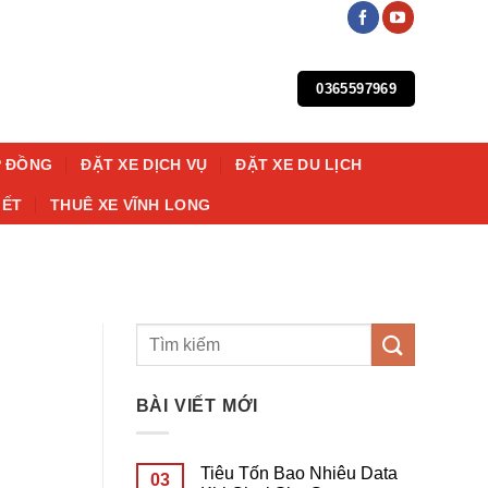
0365597969
P ĐỒNG
ĐẶT XE DỊCH VỤ
ĐẶT XE DU LỊCH
IẾT
THUÊ XE VĨNH LONG
BÀI VIẾT MỚI
Tiêu Tốn Bao Nhiêu Data
03