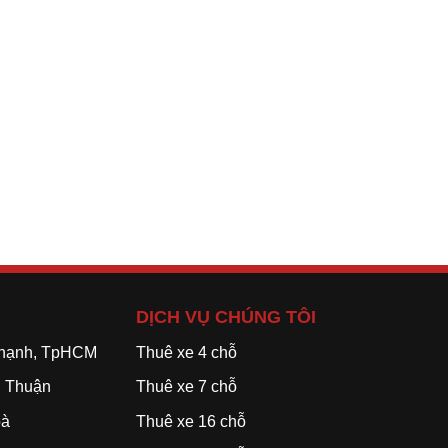
DỊCH VỤ CHÚNG TÔI
 Thạnh, TpHCM
Thuê xe 4 chỗ
h Thuận
Thuê xe 7 chỗ
oà
Thuê xe 16 chỗ