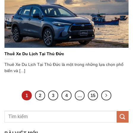
Thuê Xe Du Lịch Tại Thủ Đức
Thuê Xe Du Lịch Tại Thủ Đức là một trong những lựa chọn phổ
biến và [...]
1
2
3
4
…
15