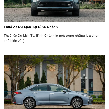
Thuê Xe Du Lịch Tại Bình Chánh
Thuê Xe Du Lịch Tại Bình Chánh là một trong những lựa chọn
phổ biến và [...]