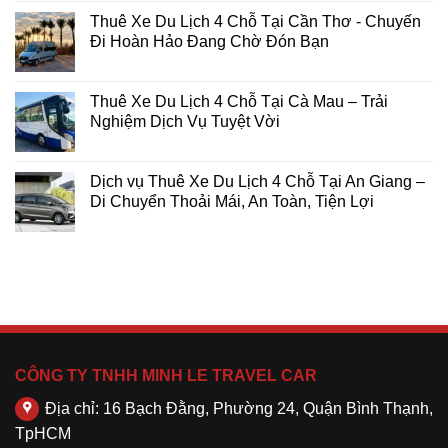
Thuê Xe Du Lịch 4 Chỗ Tại Cần Thơ - Chuyến
Đi Hoàn Hảo Đang Chờ Đón Bạn
Thuê Xe Du Lịch 4 Chỗ Tại Cà Mau – Trải
Nghiệm Dịch Vụ Tuyệt Vời
Dịch vụ Thuê Xe Du Lịch 4 Chỗ Tại An Giang –
Di Chuyển Thoải Mái, An Toàn, Tiện Lợi
CÔNG TY TNHH MINH LE TRAVEL CAR
Địa chỉ: 16 Bạch Đằng, Phường 24, Quận Bình Thạnh,
TpHCM