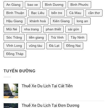
Ngày
Gòn
Vợ
An Giang
bao xe
Bình Dương
Bình Phước
Bao
Đi
1990
Nhiêu?
Vũng
Thì
Tàu
Sinh
Bình Thuận
Bạc Liêu
bến tre
Cà Mau
cần thơ
2
Con
Ngày
Năm
Hậu Giang
khánh hoà
Kiên Giang
long an
Bao
Nào
Nhiêu?
Tốt?
[Tư
Mũi Né
nha trang
phan thiết
sài gòn
Vấn
Phong
Sóc Trăng
tiền giang
Trà Vinh
Tây Ninh
Thủy
2025]
Vĩnh Long
vũng tàu
Đà Lạt
Đồng Nai
Đồng Tháp
TUYẾN ĐƯỜNG
Thuê Xe Du Lịch Tại Cát Tiên
Thuê Xe Du Lịch Tại Đơn Dương