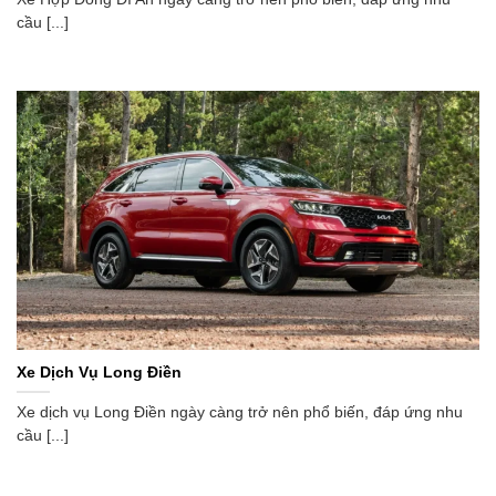
cầu [...]
Xe Dịch Vụ Long Điền
Xe dịch vụ Long Điền ngày càng trở nên phổ biến, đáp ứng nhu
cầu [...]