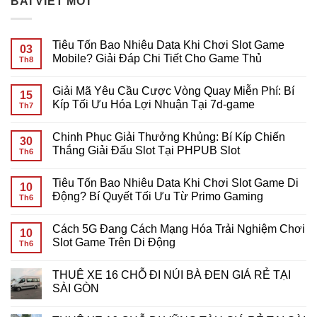
BÀI VIẾT MỚI
Tiêu Tốn Bao Nhiêu Data Khi Chơi Slot Game
03
Mobile? Giải Đáp Chi Tiết Cho Game Thủ
Th8
Không
có
Giải Mã Yêu Cầu Cược Vòng Quay Miễn Phí: Bí
bình
15
luận
Kíp Tối Ưu Hóa Lợi Nhuận Tại 7d-game
Th7
ở
Tiêu
Không
Tốn
có
Chinh Phục Giải Thưởng Khủng: Bí Kíp Chiến
Bao
bình
30
Nhiêu
luận
Thắng Giải Đấu Slot Tại PHPUB Slot
Th6
Data
ở
Khi
Giải
Không
Chơi
Mã
có
Tiêu Tốn Bao Nhiêu Data Khi Chơi Slot Game Di
Slot
Yêu
bình
10
Game
Cầu
luận
Động? Bí Quyết Tối Ưu Từ Primo Gaming
Th6
Mobile?
Cược
ở
Giải
Vòng
Chinh
Không
Đáp
Quay
Phục
có
Cách 5G Đang Cách Mạng Hóa Trải Nghiệm Chơi
Chi
Miễn
Giải
bình
10
Tiết
Phí:
Thưởng
luận
Slot Game Trên Di Động
Th6
Cho
Bí
Khủng:
ở
Game
Kíp
Bí
Tiêu
Không
Thủ
Tối
Kíp
Tốn
có
THUÊ XE 16 CHỖ ĐI NÚI BÀ ĐEN GIÁ RẺ TẠI
Ưu
Chiến
Bao
bình
Hóa
Thắng
Nhiêu
luận
SÀI GÒN
Lợi
Giải
Data
ở
Nhuận
Đấu
Khi
Cách
Không
Tại
Slot
Chơi
5G
có