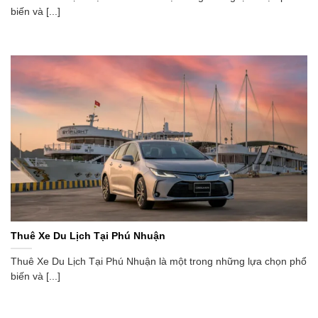
biến và [...]
Thuê Xe Du Lịch Tại Phú Nhuận
Thuê Xe Du Lịch Tại Phú Nhuận là một trong những lựa chọn phổ
biến và [...]