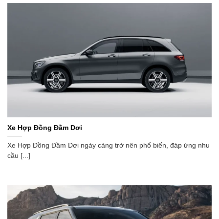
Xe Hợp Đồng Đầm Dơi
Xe Hợp Đồng Đầm Dơi ngày càng trở nên phổ biến, đáp ứng nhu
cầu [...]