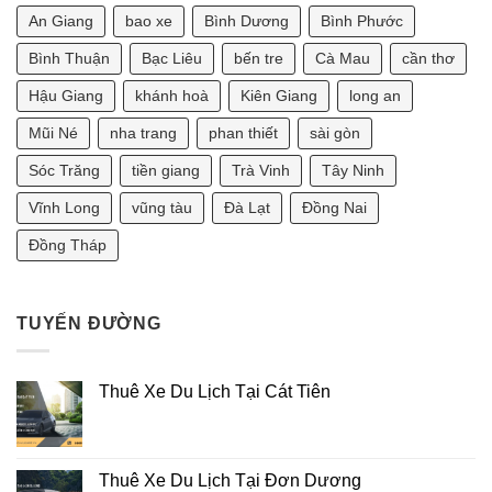
Ngày
Gòn
Vợ
An Giang
bao xe
Bình Dương
Bình Phước
Bao
Đi
1990
Nhiêu?
Vũng
Thì
Tàu
Sinh
Bình Thuận
Bạc Liêu
bến tre
Cà Mau
cần thơ
2
Con
Ngày
Năm
Hậu Giang
khánh hoà
Kiên Giang
long an
Bao
Nào
Nhiêu?
Tốt?
[Tư
Mũi Né
nha trang
phan thiết
sài gòn
Vấn
Phong
Sóc Trăng
tiền giang
Trà Vinh
Tây Ninh
Thủy
2025]
Vĩnh Long
vũng tàu
Đà Lạt
Đồng Nai
Đồng Tháp
TUYẾN ĐƯỜNG
Thuê Xe Du Lịch Tại Cát Tiên
Thuê Xe Du Lịch Tại Đơn Dương