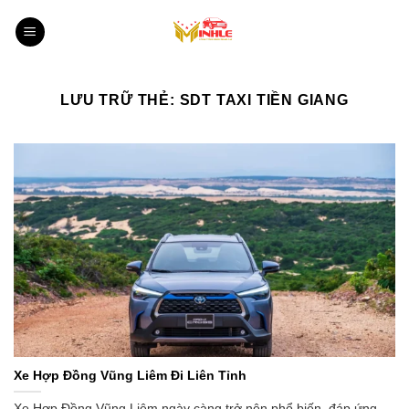
Bỏ
qua
nội
dung
LƯU TRỮ THẺ:
SDT TAXI TIỀN GIANG
Xe Hợp Đồng Vũng Liêm Đi Liên Tỉnh
Xe Hợp Đồng Vũng Liêm ngày càng trở nên phổ biến, đáp ứng