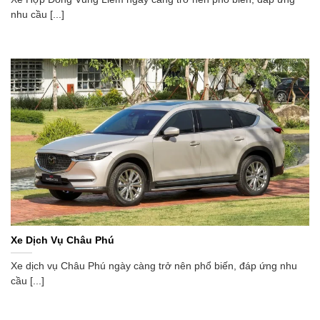
nhu cầu [...]
Xe Dịch Vụ Châu Phú
Xe dịch vụ Châu Phú ngày càng trở nên phổ biến, đáp ứng nhu
cầu [...]