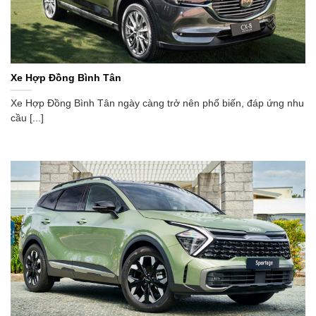
Xe Hợp Đồng Bình Tân
Xe Hợp Đồng Bình Tân ngày càng trở nên phổ biến, đáp ứng nhu
cầu [...]