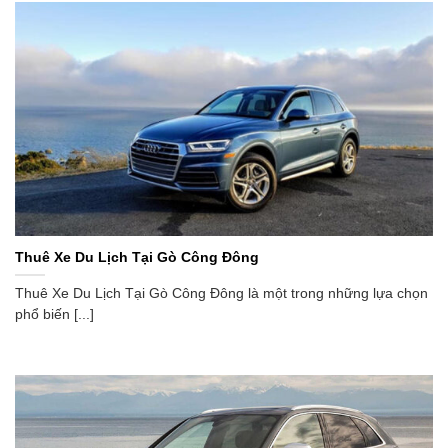
Thuê Xe Du Lịch Tại Gò Công Đông
Thuê Xe Du Lịch Tại Gò Công Đông là một trong những lựa chọn
phổ biến [...]