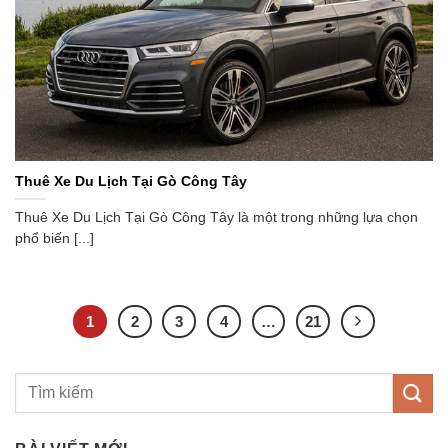
Thuê Xe Du Lịch Tại Gò Công Tây
Thuê Xe Du Lịch Tại Gò Công Tây là một trong những lựa chọn
phổ biến [...]
1
2
3
4
…
21