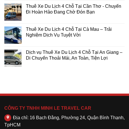
Thuê Xe Du Lịch 4 Chỗ Tại Cần Thơ - Chuyến
Đi Hoàn Hảo Đang Chờ Đón Bạn
Thuê Xe Du Lịch 4 Chỗ Tại Cà Mau – Trải
Nghiệm Dịch Vụ Tuyệt Vời
Dịch vụ Thuê Xe Du Lịch 4 Chỗ Tại An Giang –
Di Chuyển Thoải Mái, An Toàn, Tiện Lợi
CÔNG TY TNHH MINH LE TRAVEL CAR
Địa chỉ: 16 Bạch Đằng, Phường 24, Quận Bình Thạnh,
TpHCM