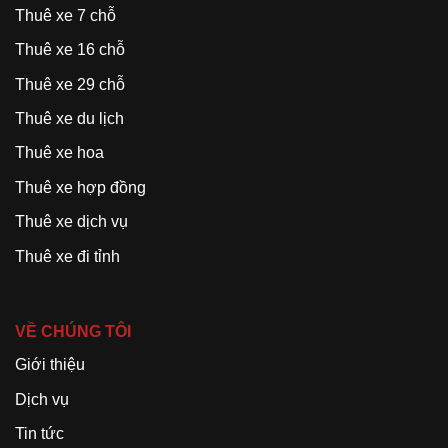
Thuê xe 7 chỗ
Thuê xe 16 chỗ
Thuê xe 29 chỗ
Thuê xe du lịch
Thuê xe hoa
Thuê xe hợp đồng
Thuê xe dịch vụ
Thuê xe đi tỉnh
VỀ CHÚNG TÔI
Giới thiệu
Dịch vụ
Tin tức