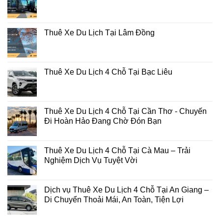
Thuê Xe Du Lịch Tại Lâm Đồng
Thuê Xe Du Lịch 4 Chỗ Tại Bạc Liêu
Thuê Xe Du Lịch 4 Chỗ Tại Cần Thơ - Chuyến
Đi Hoàn Hảo Đang Chờ Đón Bạn
Thuê Xe Du Lịch 4 Chỗ Tại Cà Mau – Trải
Nghiệm Dịch Vụ Tuyệt Vời
Dịch vụ Thuê Xe Du Lịch 4 Chỗ Tại An Giang –
Di Chuyển Thoải Mái, An Toàn, Tiện Lợi