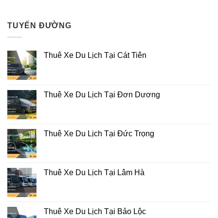
TUYẾN ĐƯỜNG
Thuê Xe Du Lịch Tại Cát Tiên
Thuê Xe Du Lịch Tại Đơn Dương
Thuê Xe Du Lịch Tại Đức Trọng
Thuê Xe Du Lịch Tại Lâm Hà
Thuê Xe Du Lịch Tại Bảo Lộc