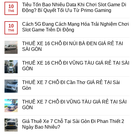
Chơi
Mã
có
Tiêu Tốn Bao Nhiêu Data Khi Chơi Slot Game Di
Slot
Yêu
bình
10
Game
Cầu
luận
Động? Bí Quyết Tối Ưu Từ Primo Gaming
Th6
Mobile?
Cược
ở
Giải
Vòng
Chinh
Không
Đáp
Quay
Phục
có
Cách 5G Đang Cách Mạng Hóa Trải Nghiệm Chơi
Chi
Miễn
Giải
bình
10
Tiết
Phí:
Thưởng
luận
Slot Game Trên Di Động
Th6
Cho
Bí
Khủng:
ở
Game
Kíp
Bí
Tiêu
Không
Thủ
Tối
Kíp
Tốn
có
THUÊ XE 16 CHỖ ĐI NÚI BÀ ĐEN GIÁ RẺ TẠI
Ưu
Chiến
Bao
bình
Hóa
Thắng
Nhiêu
luận
SÀI GÒN
Lợi
Giải
Data
ở
Nhuận
Đấu
Khi
Cách
Không
Tại
Slot
Chơi
5G
có
THUÊ XE 16 CHỖ ĐI VŨNG TÀU GIÁ RẺ TẠI SÀI
7d-
Tại
Slot
Đang
bình
game
PHPUB
Game
Cách
luận
GÒN
Slot
Di
Mạng
ở
Động?
Hóa
THUÊ
Không
Bí
Trải
XE
có
THUÊ XE 7 CHỖ ĐI Cần Thơ GIÁ RẺ TẠI Sài
Quyết
Nghiệm
16
bình
Tối
Chơi
CHỖ
luận
Gòn
Ưu
Slot
ĐI
ở
Từ
Game
NÚI
THUÊ
Không
Primo
Trên
BÀ
XE
có
THUÊ XE 7 CHỖ ĐI VŨNG TÀU GIÁ RẺ TẠI SÀI
Gaming
Di
ĐEN
16
bình
Động
GIÁ
CHỖ
luận
GÒN
RẺ
ĐI
ở
TẠI
VŨNG
THUÊ
Không
SÀI
TÀU
XE
có
Giá Thuê Xe 7 Chỗ Tại Sài Gòn Đi Phan Thiết 2
GÒN
GIÁ
7
bình
RẺ
CHỖ
luận
Ngày Bao Nhiêu?
TẠI
ĐI
ở
SÀI
Cần
THUÊ
Không