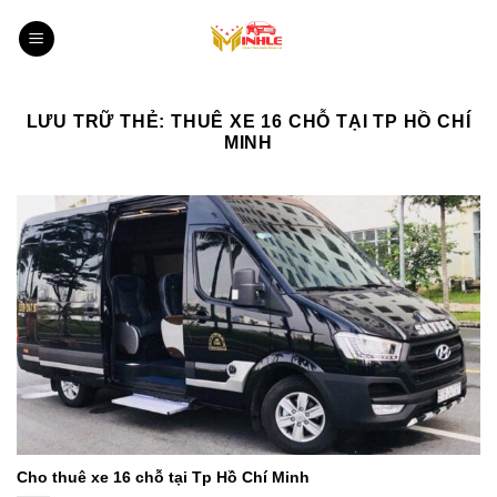
Bỏ
qua
nội
dung
LƯU TRỮ THẺ:
THUÊ XE 16 CHỖ TẠI TP HỒ CHÍ
MINH
Cho thuê xe 16 chỗ tại Tp Hồ Chí Minh