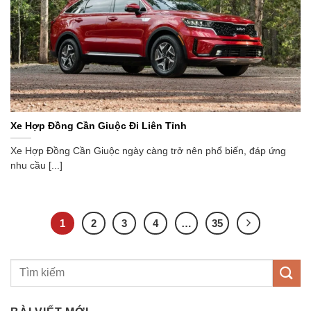
Xe Hợp Đồng Cần Giuộc Đi Liên Tỉnh
Xe Hợp Đồng Cần Giuộc ngày càng trở nên phổ biến, đáp ứng
nhu cầu [...]
1
2
3
4
…
35