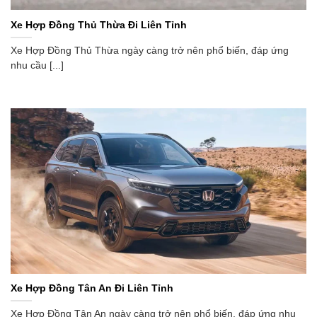
Xe Hợp Đồng Thủ Thừa Đi Liên Tỉnh
Xe Hợp Đồng Thủ Thừa ngày càng trở nên phổ biến, đáp ứng
nhu cầu [...]
Xe Hợp Đồng Tân An Đi Liên Tỉnh
Xe Hợp Đồng Tân An ngày càng trở nên phổ biến, đáp ứng nhu