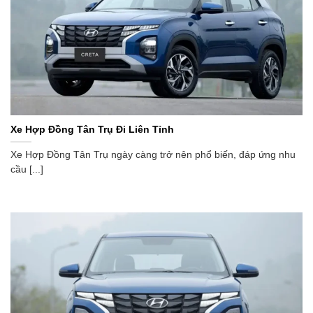
Xe Hợp Đồng Tân Trụ Đi Liên Tỉnh
Xe Hợp Đồng Tân Trụ ngày càng trở nên phổ biến, đáp ứng nhu
cầu [...]