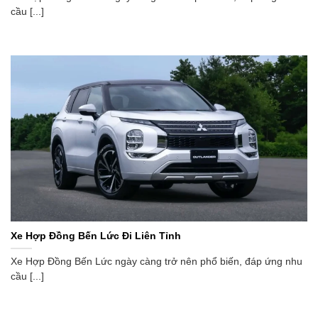
cầu [...]
Xe Hợp Đồng Bến Lức Đi Liên Tỉnh
Xe Hợp Đồng Bến Lức ngày càng trở nên phổ biến, đáp ứng nhu
cầu [...]