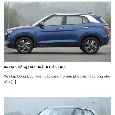
Xe Hợp Đồng Đức Huệ Đi Liên Tỉnh
Xe Hợp Đồng Đức Huệ ngày càng trở nên phổ biến, đáp ứng nhu
cầu [...]