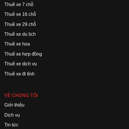
Thuê xe 7 chỗ
Thuê xe 16 chỗ
Thuê xe 29 chỗ
Thuê xe du lịch
Thuê xe hoa
Thuê xe hợp đồng
Thuê xe dịch vụ
Thuê xe đi tỉnh
VỀ CHÚNG TÔI
Giới thiệu
Dịch vụ
Tin tức