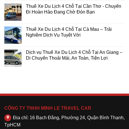
Thuê Xe Du Lịch 4 Chỗ Tại Cần Thơ - Chuyến
Đi Hoàn Hảo Đang Chờ Đón Bạn
Thuê Xe Du Lịch 4 Chỗ Tại Cà Mau – Trải
Nghiệm Dịch Vụ Tuyệt Vời
Dịch vụ Thuê Xe Du Lịch 4 Chỗ Tại An Giang –
Di Chuyển Thoải Mái, An Toàn, Tiện Lợi
CÔNG TY TNHH MINH LE TRAVEL CAR
Địa chỉ: 16 Bạch Đằng, Phường 24, Quận Bình Thạnh,
TpHCM