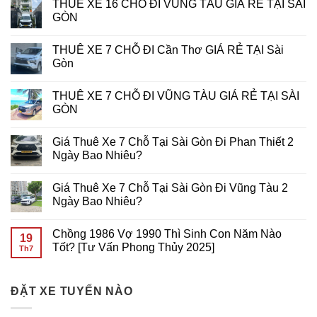
THUÊ XE 16 CHỖ ĐI VŨNG TÀU GIÁ RẺ TẠI SÀI
7d-
Tại
Slot
Đang
bình
game
PHPUB
Game
Cách
luận
GÒN
Slot
Di
Mạng
ở
Động?
Hóa
THUÊ
Không
Bí
Trải
XE
có
THUÊ XE 7 CHỖ ĐI Cần Thơ GIÁ RẺ TẠI Sài
Quyết
Nghiệm
16
bình
Tối
Chơi
CHỖ
luận
Gòn
Ưu
Slot
ĐI
ở
Từ
Game
NÚI
THUÊ
Không
Primo
Trên
BÀ
XE
có
THUÊ XE 7 CHỖ ĐI VŨNG TÀU GIÁ RẺ TẠI SÀI
Gaming
Di
ĐEN
16
bình
Động
GIÁ
CHỖ
luận
GÒN
RẺ
ĐI
ở
TẠI
VŨNG
THUÊ
Không
SÀI
TÀU
XE
có
Giá Thuê Xe 7 Chỗ Tại Sài Gòn Đi Phan Thiết 2
GÒN
GIÁ
7
bình
RẺ
CHỖ
luận
Ngày Bao Nhiêu?
TẠI
ĐI
ở
SÀI
Cần
THUÊ
Không
GÒN
Thơ
XE
có
Giá Thuê Xe 7 Chỗ Tại Sài Gòn Đi Vũng Tàu 2
GIÁ
7
bình
RẺ
CHỖ
luận
Ngày Bao Nhiêu?
TẠI
ĐI
ở
Sài
VŨNG
Giá
Không
Gòn
TÀU
Thuê
có
Chồng 1986 Vợ 1990 Thì Sinh Con Năm Nào
GIÁ
Xe
bình
19
RẺ
7
luận
Tốt? [Tư Vấn Phong Thủy 2025]
Th7
TẠI
Chỗ
ở
SÀI
Tại
Giá
Không
GÒN
Sài
Thuê
có
Gòn
Xe
bình
Đi
7
ĐẶT XE TUYẾN NÀO
luận
Phan
Chỗ
ở
Thiết
Tại
Chồng
2
Sài
1986