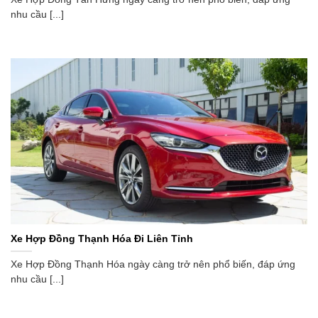
nhu cầu [...]
Xe Hợp Đồng Thạnh Hóa Đi Liên Tỉnh
Xe Hợp Đồng Thạnh Hóa ngày càng trở nên phổ biến, đáp ứng
nhu cầu [...]