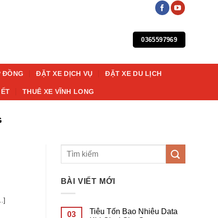
0365597969
P ĐỒNG
ĐẶT XE DỊCH VỤ
ĐẶT XE DU LỊCH
IẾT
THUÊ XE VĨNH LONG
G
BÀI VIẾT MỚI
.]
Tiêu Tốn Bao Nhiêu Data
03