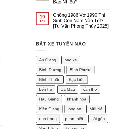
Gòn
TÀU
Bao Nhiêu?
Giá
GIÁ
Thuê
RẺ
Không
Xe
TẠI
có
7
Chồng 1986 Vợ 1990 Thì
SÀI
bình
19
Chỗ
GÒN
luận
Sinh Con Năm Nào Tốt?
Tại
Th7
ở
Sài
[Tư Vấn Phong Thủy 2025]
Giá
Gòn
Thuê
Đi
Không
Xe
Phan
có
7
Thiết
bình
Chỗ
ĐẶT XE TUYẾN NÀO
2
luận
Tại
ở
Ngày
Sài
Chồng
Bao
Gòn
1986
Nhiêu?
Đi
Vợ
An Giang
bao xe
Vũng
.]
1990
Tàu
Thì
2
Sinh
Bình Dương
Bình Phước
Ngày
Con
Bao
Năm
Nhiêu?
Bình Thuận
Bạc Liêu
Nào
Tốt?
[Tư
bến tre
Cà Mau
cần thơ
Vấn
Phong
Hậu Giang
khánh hoà
Thủy
2025]
Kiên Giang
long an
Mũi Né
nha trang
phan thiết
sài gòn
.]
Sóc Trăng
tiền giang