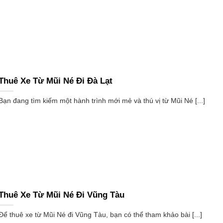
Thuê Xe Từ Mũi Né Đi Đà Lạt
Bạn đang tìm kiếm một hành trình mới mẻ và thú vị từ Mũi Né [...]
Thuê Xe Từ Mũi Né Đi Vũng Tàu
Để thuê xe từ Mũi Né đi Vũng Tàu, bạn có thể tham khảo bài [...]