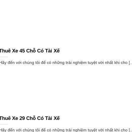
Thuê Xe 45 Chỗ Có Tài Xế
Hãy đến với chúng tôi để có những trải nghiệm tuyệt vời nhất khi cho [..
Thuê Xe 29 Chỗ Có Tài Xế
Hãy đến với chúng tôi để có những trải nghiệm tuyệt vời nhất khi cho [..