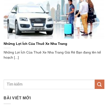
Những Lợi Ích Của Thuê Xe Nha Trang
Những Lợi Ích Của Thuê Xe Nha Trang Giá Rẻ Bạn đang lên kế
hoạch [...]
BÀI VIẾT MỚI