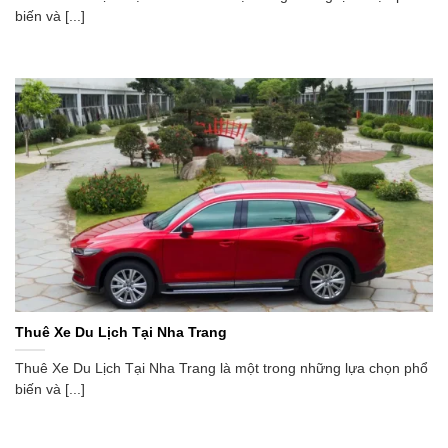
biến và [...]
Thuê Xe Du Lịch Tại Nha Trang
Thuê Xe Du Lịch Tại Nha Trang là một trong những lựa chọn phổ
biến và [...]