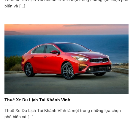
biến và [...]
Thuê Xe Du Lịch Tại Khánh Vĩnh
Thuê Xe Du Lịch Tại Khánh Vĩnh là một trong những lựa chọn
phổ biến và [...]