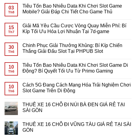
Tiêu Tốn Bao Nhiêu Data Khi Chơi Slot Game
03
Mobile? Giải Đáp Chi Tiết Cho Game Thủ
Th8
Không
có
Giải Mã Yêu Cầu Cược Vòng Quay Miễn Phí: Bí
bình
15
luận
Kíp Tối Ưu Hóa Lợi Nhuận Tại 7d-game
Th7
ở
Tiêu
Không
Tốn
có
Chinh Phục Giải Thưởng Khủng: Bí Kíp Chiến
Bao
bình
30
Nhiêu
luận
Thắng Giải Đấu Slot Tại PHPUB Slot
Th6
Data
ở
Khi
Giải
Không
Chơi
Mã
có
Tiêu Tốn Bao Nhiêu Data Khi Chơi Slot Game Di
Slot
Yêu
bình
10
Game
Cầu
luận
Động? Bí Quyết Tối Ưu Từ Primo Gaming
Th6
Mobile?
Cược
ở
Giải
Vòng
Chinh
Không
Đáp
Quay
Phục
có
Cách 5G Đang Cách Mạng Hóa Trải Nghiệm Chơi
Chi
Miễn
Giải
bình
10
Tiết
Phí:
Thưởng
luận
Slot Game Trên Di Động
Th6
Cho
Bí
Khủng:
ở
Game
Kíp
Bí
Tiêu
Không
Thủ
Tối
Kíp
Tốn
có
THUÊ XE 16 CHỖ ĐI NÚI BÀ ĐEN GIÁ RẺ TẠI
Ưu
Chiến
Bao
bình
Hóa
Thắng
Nhiêu
luận
SÀI GÒN
Lợi
Giải
Data
ở
Nhuận
Đấu
Khi
Cách
Không
Tại
Slot
Chơi
5G
có
THUÊ XE 16 CHỖ ĐI VŨNG TÀU GIÁ RẺ TẠI SÀI
7d-
Tại
Slot
Đang
bình
game
PHPUB
Game
Cách
luận
GÒN
Slot
Di
Mạng
ở