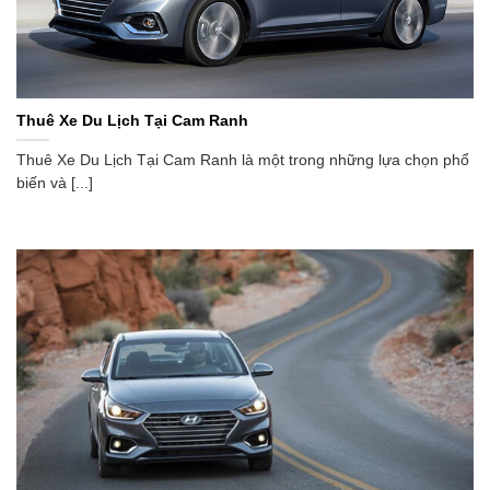
Thuê Xe Du Lịch Tại Cam Ranh
Thuê Xe Du Lịch Tại Cam Ranh là một trong những lựa chọn phổ
biến và [...]