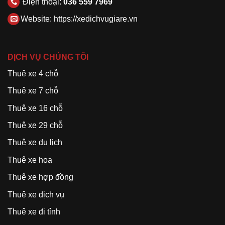
Điện thoại:
036 559 7969
Website:
https://xedichvugiare.vn
DỊCH VỤ CHÚNG TÔI
Thuê xe 4 chỗ
Thuê xe 7 chỗ
Thuê xe 16 chỗ
Thuê xe 29 chỗ
Thuê xe du lịch
Thuê xe hoa
Thuê xe hợp đồng
Thuê xe dịch vụ
Thuê xe đi tỉnh