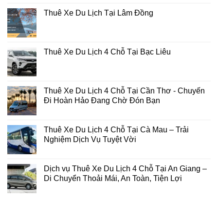
Thuê Xe Du Lịch Tại Lâm Đồng
Thuê Xe Du Lịch 4 Chỗ Tại Bạc Liêu
Thuê Xe Du Lịch 4 Chỗ Tại Cần Thơ - Chuyến
Đi Hoàn Hảo Đang Chờ Đón Bạn
Thuê Xe Du Lịch 4 Chỗ Tại Cà Mau – Trải
Nghiệm Dịch Vụ Tuyệt Vời
Dịch vụ Thuê Xe Du Lịch 4 Chỗ Tại An Giang –
Di Chuyển Thoải Mái, An Toàn, Tiện Lợi