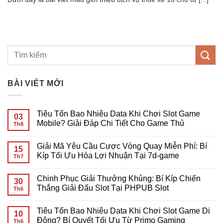
BÀI VIẾT MỚI
Tiêu Tốn Bao Nhiêu Data Khi Chơi Slot Game
03
Mobile? Giải Đáp Chi Tiết Cho Game Thủ
Th8
Không
có
Giải Mã Yêu Cầu Cược Vòng Quay Miễn Phí: Bí
bình
15
luận
Kíp Tối Ưu Hóa Lợi Nhuận Tại 7d-game
Th7
ở
Tiêu
Không
Tốn
có
Chinh Phục Giải Thưởng Khủng: Bí Kíp Chiến
Bao
bình
30
Nhiêu
luận
Thắng Giải Đấu Slot Tại PHPUB Slot
Th6
Data
ở
Khi
Giải
Không
Chơi
Mã
có
Tiêu Tốn Bao Nhiêu Data Khi Chơi Slot Game Di
Slot
Yêu
bình
10
Game
Cầu
luận
Động? Bí Quyết Tối Ưu Từ Primo Gaming
Th6