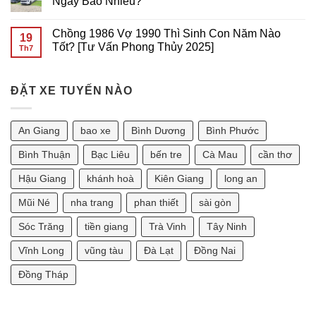
Ngày Bao Nhiêu?
TẠI
ĐI
ở
Sài
VŨNG
Giá
Không
Gòn
TÀU
Thuê
có
Chồng 1986 Vợ 1990 Thì Sinh Con Năm Nào
GIÁ
Xe
bình
19
RẺ
7
luận
Tốt? [Tư Vấn Phong Thủy 2025]
Th7
TẠI
Chỗ
ở
SÀI
Tại
Giá
Không
GÒN
Sài
Thuê
có
Gòn
Xe
bình
Đi
7
ĐẶT XE TUYẾN NÀO
luận
Phan
Chỗ
ở
Thiết
Tại
Chồng
2
Sài
1986
Ngày
Gòn
Vợ
An Giang
bao xe
Bình Dương
Bình Phước
Bao
Đi
1990
Nhiêu?
Vũng
Thì
Tàu
Sinh
Bình Thuận
Bạc Liêu
bến tre
Cà Mau
cần thơ
2
Con
Ngày
Năm
Hậu Giang
khánh hoà
Kiên Giang
long an
Bao
Nào
Nhiêu?
Tốt?
[Tư
Mũi Né
nha trang
phan thiết
sài gòn
Vấn
Phong
Sóc Trăng
tiền giang
Trà Vinh
Tây Ninh
Thủy
2025]
Vĩnh Long
vũng tàu
Đà Lạt
Đồng Nai
Đồng Tháp