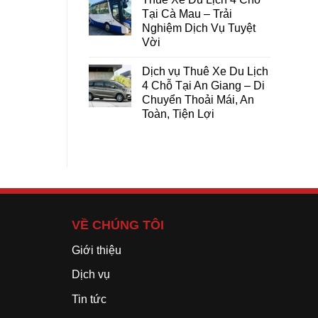
Tại Cà Mau – Trải
Nghiệm Dịch Vụ Tuyệt
Vời
Dịch vụ Thuê Xe Du Lịch
4 Chỗ Tại An Giang – Di
Chuyển Thoải Mái, An
Toàn, Tiện Lợi
VỀ CHÚNG TÔI
Giới thiệu
Dịch vụ
Tin tức