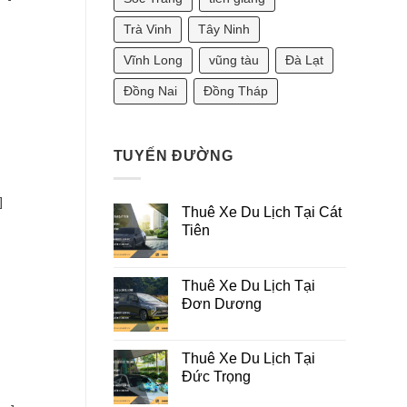
Trà Vinh
Tây Ninh
Vĩnh Long
vũng tàu
Đà Lạt
Đồng Nai
Đồng Tháp
TUYẾN ĐƯỜNG
]
Thuê Xe Du Lịch Tại Cát
Tiên
Thuê Xe Du Lịch Tại
Đơn Dương
Thuê Xe Du Lịch Tại
Đức Trọng