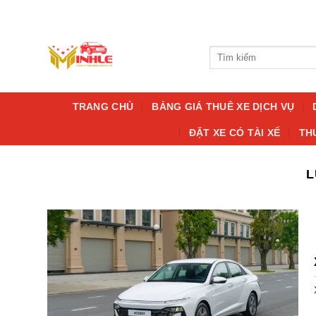
Bỏ
qua
nội
Tìm
dung
kiếm:
TRANG CHỦ
BẢNG GIÁ THUÊ XE DỊCH VỤ
ĐẶT XE CÓ TÀI XẾ
TH
L