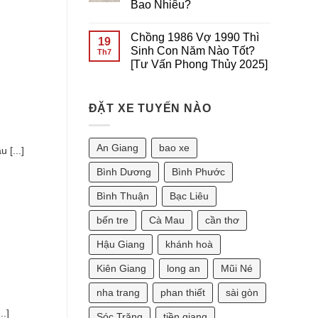
Gòn
TÀU
Bao Nhiêu?
Giá
GIÁ
Thuê
RẺ
Không
Xe
TẠI
có
7
Chồng 1986 Vợ 1990 Thì
SÀI
bình
19
Chỗ
GÒN
luận
Sinh Con Năm Nào Tốt?
Tại
Th7
ở
Sài
[Tư Vấn Phong Thủy 2025]
Giá
Gòn
Thuê
Đi
Không
Xe
Phan
có
7
Thiết
bình
Chỗ
ĐẶT XE TUYẾN NÀO
2
luận
Tại
ở
Ngày
Sài
Chồng
Bao
Gòn
1986
Nhiêu?
Đi
Vợ
An Giang
bao xe
Vũng
 [...]
1990
Tàu
Thì
2
Sinh
Bình Dương
Bình Phước
Ngày
Con
Bao
Năm
Nhiêu?
Bình Thuận
Bạc Liêu
Nào
Tốt?
[Tư
bến tre
Cà Mau
cần thơ
Vấn
Phong
Hậu Giang
khánh hoà
Thủy
2025]
Kiên Giang
long an
Mũi Né
nha trang
phan thiết
sài gòn
.]
Sóc Trăng
tiền giang