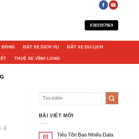
0365597969
P ĐỒNG
ĐẶT XE DỊCH VỤ
ĐẶT XE DU LỊCH
IẾT
THUÊ XE VĨNH LONG
NG
BÀI VIẾT MỚI
..]
Tiêu Tốn Bao Nhiêu Data
03