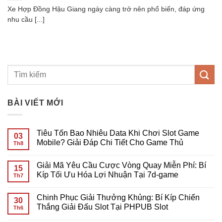
Xe Hợp Đồng Hậu Giang ngày càng trở nên phổ biến, đáp ứng
nhu cầu [...]
BÀI VIẾT MỚI
Tiêu Tốn Bao Nhiêu Data Khi Chơi Slot Game
03
Mobile? Giải Đáp Chi Tiết Cho Game Thủ
Th8
Không
có
Giải Mã Yêu Cầu Cược Vòng Quay Miễn Phí: Bí
bình
15
luận
Kíp Tối Ưu Hóa Lợi Nhuận Tại 7d-game
Th7
ở
Tiêu
Không
Tốn
có
Chinh Phục Giải Thưởng Khủng: Bí Kíp Chiến
Bao
bình
30
Nhiêu
luận
Thắng Giải Đấu Slot Tại PHPUB Slot
Th6
Data
ở
Khi
Giải
Không