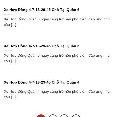
Xe Hợp Đồng 4-7-16-29-45 Chỗ Tại Quận 6
Xe Hợp Đồng Quận 6 ngày càng trở nên phổ biến, đáp ứng nhu
cầu [...]
Xe Hợp Đồng 4-7-16-29-45 Chỗ Tại Quận 5
Xe Hợp Đồng Quận 5 ngày càng trở nên phổ biến, đáp ứng nhu
cầu [...]
Xe Hợp Đồng 4-7-16-29-45 Chỗ Tại Quận 4
Xe Hợp Đồng Quận 4 ngày càng trở nên phổ biến, đáp ứng nhu
cầu [...]