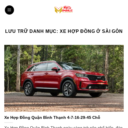
Bỏ
qua
nội
dung
LƯU TRỮ DANH MỤC:
XE HỢP ĐỒNG Ở SÀI GÒN
Xe Hợp Đồng Quận Bình Thạnh 4-7-16-29-45 Chỗ
Xe Hợp Đồng Quận Bình Thạnh ngày càng trở nên phổ biến, đáp