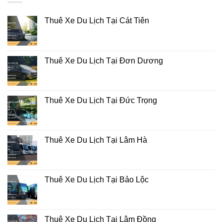
Thuê Xe Du Lịch Tại Cát Tiên
Thuê Xe Du Lịch Tại Đơn Dương
Thuê Xe Du Lịch Tại Đức Trọng
Thuê Xe Du Lịch Tại Lâm Hà
Thuê Xe Du Lịch Tại Bảo Lộc
Thuê Xe Du Lịch Tại Lâm Đồng