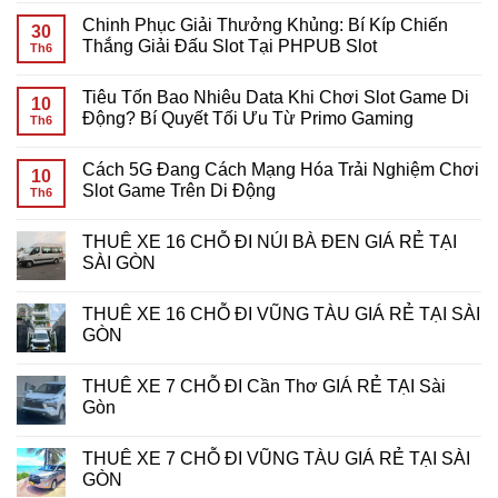
Tốn
có
Chinh Phục Giải Thưởng Khủng: Bí Kíp Chiến
Bao
bình
30
Nhiêu
luận
Thắng Giải Đấu Slot Tại PHPUB Slot
Th6
Data
ở
Khi
Giải
Không
Chơi
Mã
có
Tiêu Tốn Bao Nhiêu Data Khi Chơi Slot Game Di
Slot
Yêu
bình
10
Game
Cầu
luận
Động? Bí Quyết Tối Ưu Từ Primo Gaming
Th6
Mobile?
Cược
ở
Giải
Vòng
Chinh
Không
Đáp
Quay
Phục
có
Cách 5G Đang Cách Mạng Hóa Trải Nghiệm Chơi
Chi
Miễn
Giải
bình
10
Tiết
Phí:
Thưởng
luận
Slot Game Trên Di Động
Th6
Cho
Bí
Khủng:
ở
Game
Kíp
Bí
Tiêu
Không
Thủ
Tối
Kíp
Tốn
có
THUÊ XE 16 CHỖ ĐI NÚI BÀ ĐEN GIÁ RẺ TẠI
Ưu
Chiến
Bao
bình
Hóa
Thắng
Nhiêu
luận
SÀI GÒN
Lợi
Giải
Data
ở
Nhuận
Đấu
Khi
Cách
Không
Tại
Slot
Chơi
5G
có
THUÊ XE 16 CHỖ ĐI VŨNG TÀU GIÁ RẺ TẠI SÀI
7d-
Tại
Slot
Đang
bình
game
PHPUB
Game
Cách
luận
GÒN
Slot
Di
Mạng
ở
Động?
Hóa
THUÊ
Không
Bí
Trải
XE
có
THUÊ XE 7 CHỖ ĐI Cần Thơ GIÁ RẺ TẠI Sài
Quyết
Nghiệm
16
bình
Tối
Chơi
CHỖ
luận
Gòn
Ưu
Slot
ĐI
ở
Từ
Game
NÚI
THUÊ
Không
Primo
Trên
BÀ
XE
có
THUÊ XE 7 CHỖ ĐI VŨNG TÀU GIÁ RẺ TẠI SÀI
Gaming
Di
ĐEN
16
bình
Động
GIÁ
CHỖ
luận
GÒN
RẺ
ĐI
ở