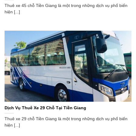
Thuê xe 45 chỗ Tiền Giang là một trong những dịch vụ phổ biến
hiện [...]
Dịch Vụ Thuê Xe 29 Chỗ Tại Tiền Giang
Thuê xe 29 chỗ Tiền Giang là một trong những dịch vụ phổ biến
hiện [...]