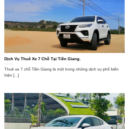
Dịch Vụ Thuê Xe 7 Chỗ Tại Tiền Giang.
Thuê xe 7 chỗ Tiền Giang là một trong những dịch vụ phổ biến
hiện [...]