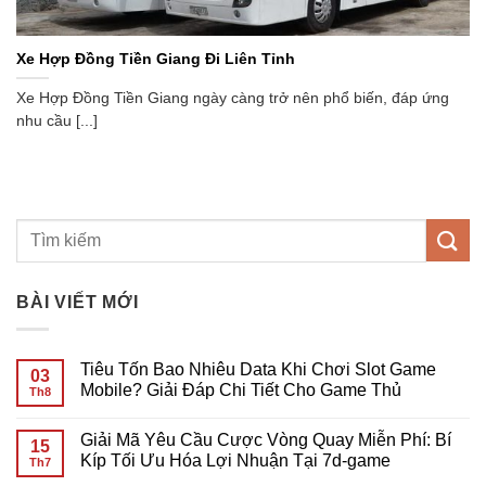
Xe Hợp Đồng Tiền Giang Đi Liên Tỉnh
Xe Hợp Đồng Tiền Giang ngày càng trở nên phổ biến, đáp ứng
nhu cầu [...]
BÀI VIẾT MỚI
Tiêu Tốn Bao Nhiêu Data Khi Chơi Slot Game
03
Mobile? Giải Đáp Chi Tiết Cho Game Thủ
Th8
Không
có
Giải Mã Yêu Cầu Cược Vòng Quay Miễn Phí: Bí
bình
15
luận
Kíp Tối Ưu Hóa Lợi Nhuận Tại 7d-game
Th7
ở
Tiêu
Không