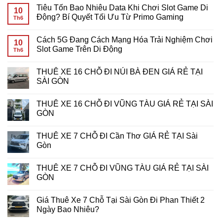
Chơi
Mã
có
Tiêu Tốn Bao Nhiêu Data Khi Chơi Slot Game Di
Slot
Yêu
bình
10
Game
Cầu
luận
Động? Bí Quyết Tối Ưu Từ Primo Gaming
Th6
Mobile?
Cược
ở
Giải
Vòng
Chinh
Không
Đáp
Quay
Phục
có
Cách 5G Đang Cách Mạng Hóa Trải Nghiệm Chơi
Chi
Miễn
Giải
bình
10
Tiết
Phí:
Thưởng
luận
Slot Game Trên Di Động
Th6
Cho
Bí
Khủng:
ở
Game
Kíp
Bí
Tiêu
Không
Thủ
Tối
Kíp
Tốn
có
THUÊ XE 16 CHỖ ĐI NÚI BÀ ĐEN GIÁ RẺ TẠI
Ưu
Chiến
Bao
bình
Hóa
Thắng
Nhiêu
luận
SÀI GÒN
Lợi
Giải
Data
ở
Nhuận
Đấu
Khi
Cách
Không
Tại
Slot
Chơi
5G
có
THUÊ XE 16 CHỖ ĐI VŨNG TÀU GIÁ RẺ TẠI SÀI
7d-
Tại
Slot
Đang
bình
game
PHPUB
Game
Cách
luận
GÒN
Slot
Di
Mạng
ở
Động?
Hóa
THUÊ
Không
Bí
Trải
XE
có
THUÊ XE 7 CHỖ ĐI Cần Thơ GIÁ RẺ TẠI Sài
Quyết
Nghiệm
16
bình
Tối
Chơi
CHỖ
luận
Gòn
Ưu
Slot
ĐI
ở
Từ
Game
NÚI
THUÊ
Không
Primo
Trên
BÀ
XE
có
THUÊ XE 7 CHỖ ĐI VŨNG TÀU GIÁ RẺ TẠI SÀI
Gaming
Di
ĐEN
16
bình
Động
GIÁ
CHỖ
luận
GÒN
RẺ
ĐI
ở
TẠI
VŨNG
THUÊ
Không
SÀI
TÀU
XE
có
Giá Thuê Xe 7 Chỗ Tại Sài Gòn Đi Phan Thiết 2
GÒN
GIÁ
7
bình
RẺ
CHỖ
luận
Ngày Bao Nhiêu?
TẠI
ĐI
ở
SÀI
Cần
THUÊ
Không