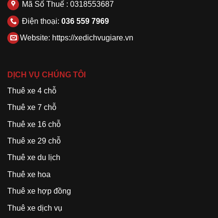
Mã Số Thuế : 0318553687
Điện thoại:
036 559 7969
Website:
https://xedichvugiare.vn
DỊCH VỤ CHÚNG TÔI
Thuê xe 4 chỗ
Thuê xe 7 chỗ
Thuê xe 16 chỗ
Thuê xe 29 chỗ
Thuê xe du lịch
Thuê xe hoa
Thuê xe hợp đồng
Thuê xe dịch vụ