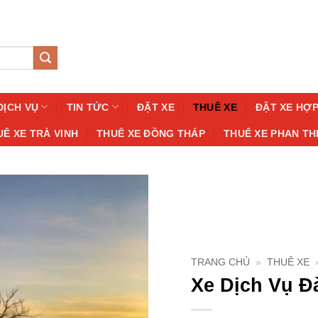
DỊCH VỤ
TIN TỨC
ĐẶT XE
THUÊ XE
ĐẶT XE HỢ
UÊ XE TRÀ VINH
THUÊ XE ĐỒNG THÁP
THUÊ XE PHAN TH
TRANG CHỦ
»
THUÊ XE
Xe Dịch Vụ Đà