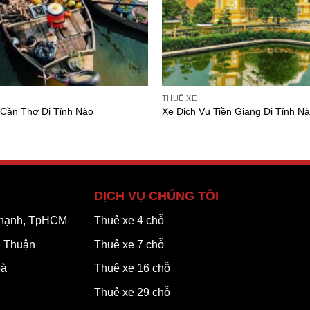
THUÊ XE
 Cần Thơ Đi Tỉnh Nào
Xe Dịch Vụ Tiền Giang Đi Tỉnh N
DỊCH VỤ CHÚNG TÔI
 Thạnh, TpHCM
Thuê xe 4 chỗ
h Thuận
Thuê xe 7 chỗ
oà
Thuê xe 16 chỗ
Thuê xe 29 chỗ