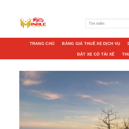
Bỏ
qua
nội
Tìm
dung
kiếm:
TRANG CHỦ
BẢNG GIÁ THUÊ XE DỊCH VỤ
ĐẶT XE CÓ TÀI XẾ
TH