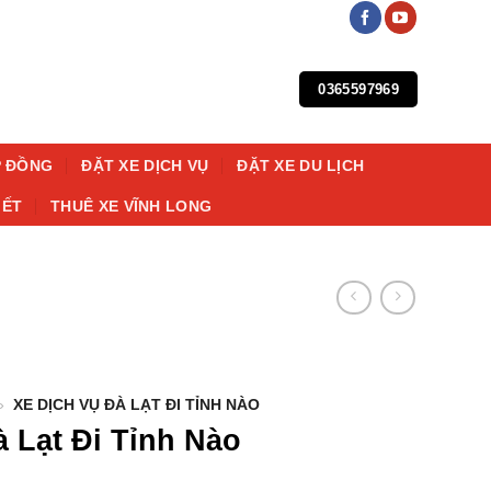
0365597969
P ĐỒNG
ĐẶT XE DỊCH VỤ
ĐẶT XE DU LỊCH
IẾT
THUÊ XE VĨNH LONG
»
XE DỊCH VỤ ĐÀ LẠT ĐI TỈNH NÀO
 Lạt Đi Tỉnh Nào