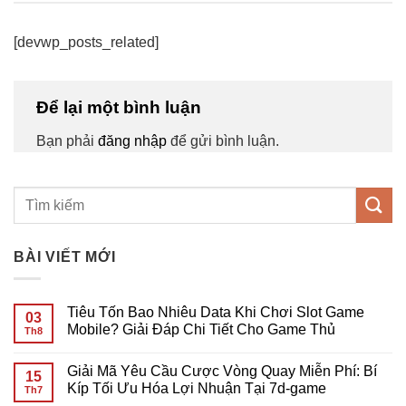
[devwp_posts_related]
Để lại một bình luận
Bạn phải
đăng nhập
để gửi bình luận.
BÀI VIẾT MỚI
Tiêu Tốn Bao Nhiêu Data Khi Chơi Slot Game
03
Mobile? Giải Đáp Chi Tiết Cho Game Thủ
Th8
Không
có
Giải Mã Yêu Cầu Cược Vòng Quay Miễn Phí: Bí
bình
15
luận
Kíp Tối Ưu Hóa Lợi Nhuận Tại 7d-game
Th7
ở