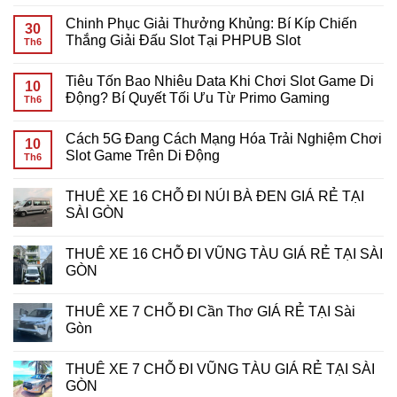
Tiêu
Không
Tốn
có
Chinh Phục Giải Thưởng Khủng: Bí Kíp Chiến
Bao
bình
30
Nhiêu
luận
Thắng Giải Đấu Slot Tại PHPUB Slot
Th6
Data
ở
Khi
Giải
Không
Chơi
Mã
có
Tiêu Tốn Bao Nhiêu Data Khi Chơi Slot Game Di
Slot
Yêu
bình
10
Game
Cầu
luận
Động? Bí Quyết Tối Ưu Từ Primo Gaming
Th6
Mobile?
Cược
ở
Giải
Vòng
Chinh
Không
Đáp
Quay
Phục
có
Cách 5G Đang Cách Mạng Hóa Trải Nghiệm Chơi
Chi
Miễn
Giải
bình
10
Tiết
Phí:
Thưởng
luận
Slot Game Trên Di Động
Th6
Cho
Bí
Khủng:
ở
Game
Kíp
Bí
Tiêu
Không
Thủ
Tối
Kíp
Tốn
có
THUÊ XE 16 CHỖ ĐI NÚI BÀ ĐEN GIÁ RẺ TẠI
Ưu
Chiến
Bao
bình
Hóa
Thắng
Nhiêu
luận
SÀI GÒN
Lợi
Giải
Data
ở
Nhuận
Đấu
Khi
Cách
Không
Tại
Slot
Chơi
5G
có
THUÊ XE 16 CHỖ ĐI VŨNG TÀU GIÁ RẺ TẠI SÀI
7d-
Tại
Slot
Đang
bình
game
PHPUB
Game
Cách
luận
GÒN
Slot
Di
Mạng
ở
Động?
Hóa
THUÊ
Không
Bí
Trải
XE
có
THUÊ XE 7 CHỖ ĐI Cần Thơ GIÁ RẺ TẠI Sài
Quyết
Nghiệm
16
bình
Tối
Chơi
CHỖ
luận
Gòn
Ưu
Slot
ĐI
ở
Từ
Game
NÚI
THUÊ
Không
Primo
Trên
BÀ
XE
có
THUÊ XE 7 CHỖ ĐI VŨNG TÀU GIÁ RẺ TẠI SÀI
Gaming
Di
ĐEN
16
bình
Động
GIÁ
CHỖ
luận
GÒN
RẺ
ĐI
ở