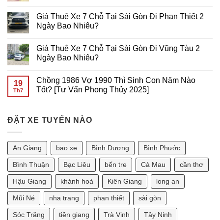
TẠI
VŨNG
THUÊ
Không
SÀI
TÀU
XE
có
Giá Thuê Xe 7 Chỗ Tại Sài Gòn Đi Phan Thiết 2
GÒN
GIÁ
7
bình
RẺ
CHỖ
luận
Ngày Bao Nhiêu?
TẠI
ĐI
ở
SÀI
Cần
THUÊ
Không
GÒN
Thơ
XE
có
Giá Thuê Xe 7 Chỗ Tại Sài Gòn Đi Vũng Tàu 2
GIÁ
7
bình
RẺ
CHỖ
luận
Ngày Bao Nhiêu?
TẠI
ĐI
ở
Sài
VŨNG
Giá
Không
Gòn
TÀU
Thuê
có
Chồng 1986 Vợ 1990 Thì Sinh Con Năm Nào
GIÁ
Xe
bình
19
RẺ
7
luận
Tốt? [Tư Vấn Phong Thủy 2025]
Th7
TẠI
Chỗ
ở
SÀI
Tại
Giá
Không
GÒN
Sài
Thuê
có
Gòn
Xe
bình
Đi
7
ĐẶT XE TUYẾN NÀO
luận
Phan
Chỗ
ở
Thiết
Tại
Chồng
2
Sài
1986
Ngày
Gòn
Vợ
An Giang
bao xe
Bình Dương
Bình Phước
Bao
Đi
1990
Nhiêu?
Vũng
Thì
Tàu
Sinh
Bình Thuận
Bạc Liêu
bến tre
Cà Mau
cần thơ
2
Con
Ngày
Năm
Hậu Giang
khánh hoà
Kiên Giang
long an
Bao
Nào
Nhiêu?
Tốt?
[Tư
Mũi Né
nha trang
phan thiết
sài gòn
Vấn
Phong
Sóc Trăng
tiền giang
Trà Vinh
Tây Ninh
Thủy