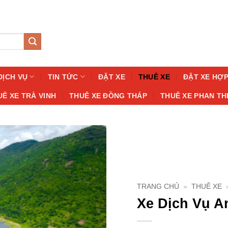
DỊCH VỤ
TIN TỨC
ĐẶT XE
THUÊ XE
ĐẶT XE HỢ
UÊ XE TRÀ VINH
THUÊ XE ĐỒNG THÁP
THUÊ XE PHAN TH
TRANG CHỦ
»
THUÊ XE
Xe Dịch Vụ A