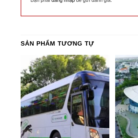
Bạn phải
đăng nhập
để gửi đánh giá.
SẢN PHẨM TƯƠNG TỰ