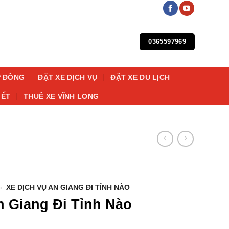
0365597969
P ĐỒNG
ĐẶT XE DỊCH VỤ
ĐẶT XE DU LỊCH
IẾT
THUÊ XE VĨNH LONG
»
XE DỊCH VỤ AN GIANG ĐI TỈNH NÀO
n Giang Đi Tỉnh Nào