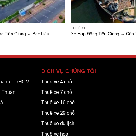
THUÊ XE
g Tiền Giang ⇔ Bạc Liêu
Xe Hợp Đồng Tiền Giang ⇔ Cần
DỊCH VỤ CHÚNG TÔI
 Thạnh, TpHCM
Thuê xe 4 chỗ
h Thuận
Thuê xe 7 chỗ
oà
Thuê xe 16 chỗ
Thuê xe 29 chỗ
Thuê xe du lịch
Thuê xe hoa