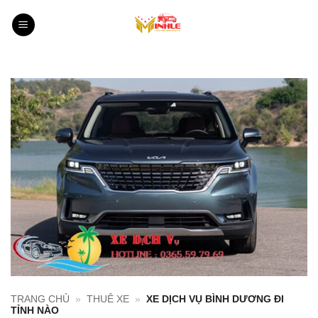
Bỏ
qua
nội
dung
TRANG CHỦ
»
THUÊ XE
»
XE DỊCH VỤ BÌNH DƯƠNG ĐI
TỈNH NÀO