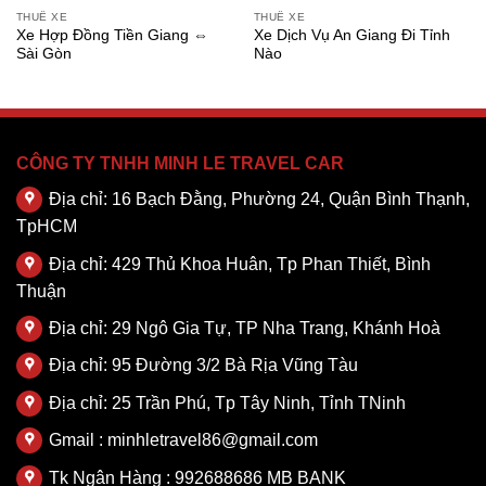
THUÊ XE
THUÊ XE
Xe Hợp Đồng Tiền Giang ⇔
Xe Dịch Vụ An Giang Đi Tỉnh
Sài Gòn
Nào
CÔNG TY TNHH MINH LE TRAVEL CAR
Địa chỉ: 16 Bạch Đằng, Phường 24, Quận Bình Thạnh,
TpHCM
Địa chỉ: 429 Thủ Khoa Huân, Tp Phan Thiết, Bình
Thuận
Địa chỉ: 29 Ngô Gia Tự, TP Nha Trang, Khánh Hoà
Địa chỉ: 95 Đường 3/2 Bà Rịa Vũng Tàu
Địa chỉ: 25 Trần Phú, Tp Tây Ninh, Tỉnh TNinh
Gmail : minhletravel86@gmail.com
Tk Ngân Hàng : 992688686 MB BANK