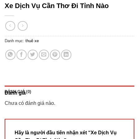
Xe Dịch Vụ Cần Thơ Đi Tỉnh Nào
Danh mục:
thuê xe
ĐÁNH GIÁ (0)
Đánh giá
Chưa có đánh giá nào.
Hãy là người đầu tiên nhận xét “Xe Dịch Vụ