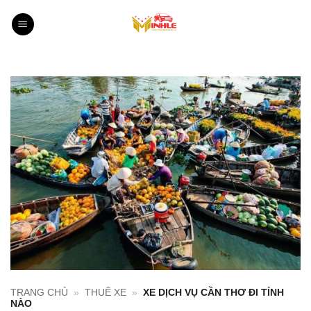
Bỏ
qua
nội
dung
TRANG CHỦ
»
THUÊ XE
»
XE DỊCH VỤ CẦN THƠ ĐI TỈNH
NÀO