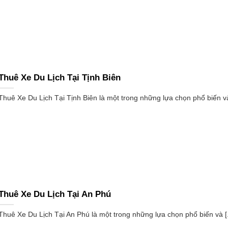
Thuê Xe Du Lịch Tại Tịnh Biên
Thuê Xe Du Lịch Tại Tịnh Biên là một trong những lựa chọn phổ biến và 
Thuê Xe Du Lịch Tại An Phú
Thuê Xe Du Lịch Tại An Phú là một trong những lựa chọn phổ biến và [.