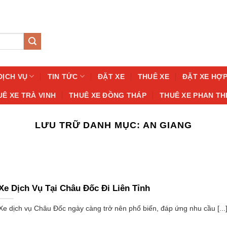
DỊCH VỤ
TIN TỨC
ĐẶT XE
THUÊ XE
ĐẶT XE HỢ
UÊ XE TRÀ VINH
THUÊ XE ĐỒNG THÁP
THUÊ XE PHAN TH
LƯU TRỮ DANH MỤC:
AN GIANG
Xe Dịch Vụ Tại Châu Đốc Đi Liên Tỉnh
Xe dịch vụ Châu Đốc ngày càng trở nên phổ biến, đáp ứng nhu cầu [...