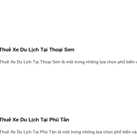
Thuê Xe Du Lịch Tại Thoại Sơn
Thuê Xe Du Lịch Tại Thoại Sơn là một trong những lựa chọn phổ biến và
Thuê Xe Du Lịch Tại Phú Tân
Thuê Xe Du Lịch Tại Phú Tân là một trong những lựa chọn phổ biến và [