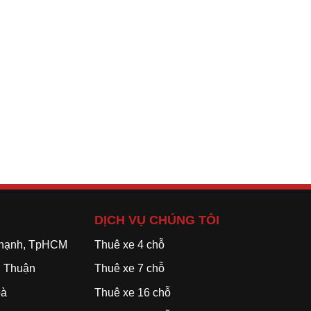
DỊCH VỤ CHÚNG TÔI
 Thạnh, TpHCM
Thuê xe 4 chỗ
h Thuận
Thuê xe 7 chỗ
oà
Thuê xe 16 chỗ