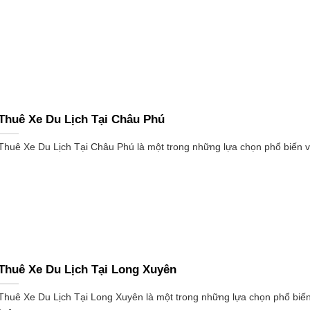
Thuê Xe Du Lịch Tại Châu Phú
Thuê Xe Du Lịch Tại Châu Phú là một trong những lựa chọn phổ biến và 
Thuê Xe Du Lịch Tại Long Xuyên
Thuê Xe Du Lịch Tại Long Xuyên là một trong những lựa chọn phổ biế