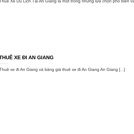
Thuê Xe Du Lịch Tại An Giang là một trong những lựa chọn phổ biến và 
THUÊ XE ĐI AN GIANG
Thuê xe đi An Giang và bảng giá thuê xe đi An Giang An Giang [...]