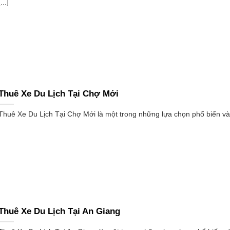
[...]
Thuê Xe Du Lịch Tại Chợ Mới
Thuê Xe Du Lịch Tại Chợ Mới là một trong những lựa chọn phổ biến và [
Thuê Xe Du Lịch Tại An Giang