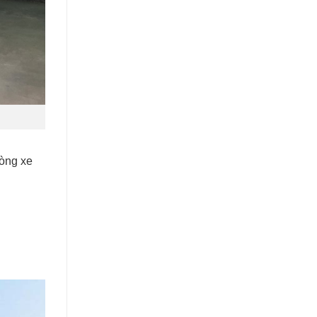
dòng xe