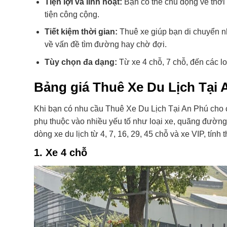
Tiện lợi và linh hoạt:
Bạn có thể chủ động về thời
tiện công cộng.
Tiết kiệm thời gian:
Thuê xe giúp bạn di chuyển 
về vấn đề tìm đường hay chờ đợi.
Tùy chọn đa dạng:
Từ xe 4 chỗ, 7 chỗ, đến các l
Bảng giá Thuê Xe Du Lịch Tại 
Khi bạn có nhu cầu Thuê Xe Du Lịch Tại An Phú cho cá
phụ thuộc vào nhiều yếu tố như loại xe, quãng đường
dòng xe du lịch từ 4, 7, 16, 29, 45 chỗ và xe VIP, tính 
1.
Xe 4 chỗ