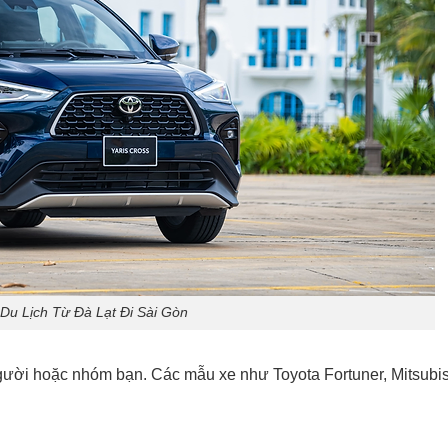
Du Lịch Từ Đà Lạt Đi Sài Gòn
gười hoặc nhóm bạn. Các mẫu xe như Toyota Fortuner, Mitsubi