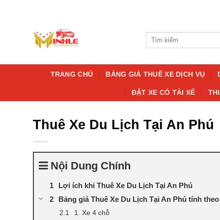
Bỏ
qua
nội
Tìm
dung
kiếm:
TRANG CHỦ
BẢNG GIÁ THUÊ XE DỊCH VỤ
ĐẶT XE CÓ TÀI XẾ
TH
Thuê Xe Du Lịch Tại An Phú
Nội Dung Chính
Lợi ích khi Thuê Xe Du Lịch Tại An Phú
Bảng giá Thuê Xe Du Lịch Tại An Phú tính the
1. Xe 4 chỗ