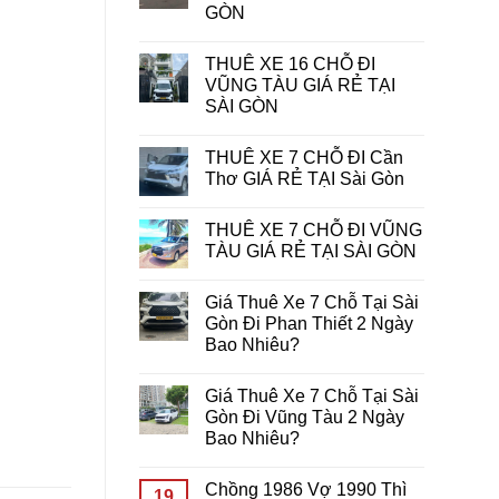
Chơi
Slot
GÒN
Cách
Slot
5G
Game
Không
Đang
Di
có
Cách
THUÊ XE 16 CHỖ ĐI
Động?
bình
Mạng
Bí
luận
VŨNG TÀU GIÁ RẺ TẠI
Hóa
ở
Quyết
Trải
SÀI GÒN
THUÊ
Tối
Nghiệm
XE
Ưu
Chơi
Không
16
Từ
Slot
có
CHỖ
Primo
THUÊ XE 7 CHỖ ĐI Cần
Game
bình
ĐI
Gaming
Trên
luận
Thơ GIÁ RẺ TẠI Sài Gòn
NÚI
ở
Di
BÀ
THUÊ
Động
Không
ĐEN
XE
có
GIÁ
THUÊ XE 7 CHỖ ĐI VŨNG
16
bình
RẺ
CHỖ
luận
TÀU GIÁ RẺ TẠI SÀI GÒN
TẠI
ĐI
ở
SÀI
VŨNG
THUÊ
Không
GÒN
TÀU
XE
có
Giá Thuê Xe 7 Chỗ Tại Sài
GIÁ
7
bình
RẺ
CHỖ
luận
Gòn Đi Phan Thiết 2 Ngày
TẠI
ĐI
ở
Bao Nhiêu?
SÀI
Cần
THUÊ
GÒN
Thơ
XE
Không
GIÁ
7
có
RẺ
CHỖ
Giá Thuê Xe 7 Chỗ Tại Sài
bình
TẠI
ĐI
luận
Gòn Đi Vũng Tàu 2 Ngày
Sài
VŨNG
ở
Gòn
TÀU
Bao Nhiêu?
Giá
GIÁ
Thuê
RẺ
Không
Xe
TẠI
có
7
Chồng 1986 Vợ 1990 Thì
SÀI
bình
19
Chỗ