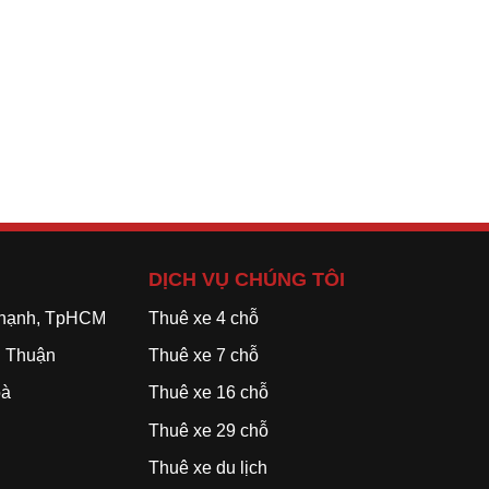
DỊCH VỤ CHÚNG TÔI
 Thạnh, TpHCM
Thuê xe 4 chỗ
h Thuận
Thuê xe 7 chỗ
oà
Thuê xe 16 chỗ
Thuê xe 29 chỗ
Thuê xe du lịch