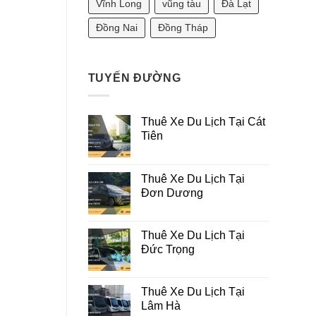
Vĩnh Long
vũng tàu
Đà Lạt
Đồng Nai
Đồng Tháp
TUYẾN ĐƯỜNG
Thuê Xe Du Lịch Tại Cát
Tiên
Thuê Xe Du Lịch Tại
Đơn Dương
Thuê Xe Du Lịch Tại
Đức Trọng
Thuê Xe Du Lịch Tại
Lâm Hà