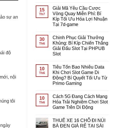
Không
có
Giải Mã Yêu Cầu Cược
bình
15
luận
Vòng Quay Miễn Phí: Bí
Th7
ở
bảo sự an
Kíp Tối Ưu Hóa Lợi Nhuận
Tiêu
Tốn
Tại 7d-game
Bao
Nhiêu
Không
Data
có
Chinh Phục Giải Thưởng
Khi
bình
30
Chơi
luận
Khủng: Bí Kíp Chiến Thắng
Th6
ở
Slot
Giải Đấu Slot Tại PHPUB
Giải
Game
hái độ
Mã
Mobile?
Slot
Yêu
Giải
Cầu
Không
Đáp
Cược
có
Chi
Tiêu Tốn Bao Nhiêu Data
Vòng
bình
Tiết
10
Quay
luận
Cho
Khi Chơi Slot Game Di
Th6
ở
Miễn
Game
mới, nội
Động? Bí Quyết Tối Ưu Từ
Chinh
Phí:
Thủ
Phục
Bí
Primo Gaming
Giải
Kíp
Thưởng
Không
Tối
Khủng:
có
Ưu
Cách 5G Đang Cách Mạng
Bí
bình
Hóa
10
Kíp
luận
húng tôi
Lợi
Hóa Trải Nghiệm Chơi Slot
Th6
ở
Chiến
Nhuận
Game Trên Di Động
Tiêu
Thắng
Tại
Tốn
Giải
7d-
Không
Bao
Đấu
game
có
Nhiêu
Slot
THUÊ XE 16 CHỖ ĐI NÚI
bình
Data
Tại
luận
 ngày
BÀ ĐEN GIÁ RẺ TẠI SÀI
Khi
PHPUB
ở