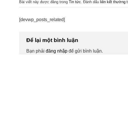
Bài viết này được đăng trong
Tin tức
. Đánh dấu
liên kết thường 
[devwp_posts_related]
Để lại một bình luận
Bạn phải
đăng nhập
để gửi bình luận.