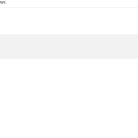
trực
.