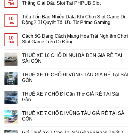
Nhiêu
luận
Thắng Giải Đấu Slot Tại PHPUB Slot
Th6
Data
ở
Khi
Giải
Không
Chơi
Mã
có
Tiêu Tốn Bao Nhiêu Data Khi Chơi Slot Game Di
Slot
Yêu
bình
10
Game
Cầu
luận
Động? Bí Quyết Tối Ưu Từ Primo Gaming
Th6
Mobile?
Cược
ở
Giải
Vòng
Chinh
Không
Đáp
Quay
Phục
có
Cách 5G Đang Cách Mạng Hóa Trải Nghiệm Chơi
Chi
Miễn
Giải
bình
10
Tiết
Phí:
Thưởng
luận
Slot Game Trên Di Động
Th6
Cho
Bí
Khủng:
ở
Game
Kíp
Bí
Tiêu
Không
Thủ
Tối
Kíp
Tốn
có
THUÊ XE 16 CHỖ ĐI NÚI BÀ ĐEN GIÁ RẺ TẠI
Ưu
Chiến
Bao
bình
Hóa
Thắng
Nhiêu
luận
SÀI GÒN
Lợi
Giải
Data
ở
Nhuận
Đấu
Khi
Cách
Không
Tại
Slot
Chơi
5G
có
THUÊ XE 16 CHỖ ĐI VŨNG TÀU GIÁ RẺ TẠI SÀI
7d-
Tại
Slot
Đang
bình
game
PHPUB
Game
Cách
luận
GÒN
Slot
Di
Mạng
ở
Động?
Hóa
THUÊ
Không
Bí
Trải
XE
có
THUÊ XE 7 CHỖ ĐI Cần Thơ GIÁ RẺ TẠI Sài
Quyết
Nghiệm
16
bình
Tối
Chơi
CHỖ
luận
Gòn
Ưu
Slot
ĐI
ở
Từ
Game
NÚI
THUÊ
Không
Primo
Trên
BÀ
XE
có
THUÊ XE 7 CHỖ ĐI VŨNG TÀU GIÁ RẺ TẠI SÀI
Gaming
Di
ĐEN
16
bình
Động
GIÁ
CHỖ
luận
GÒN
RẺ
ĐI
ở
TẠI
VŨNG
THUÊ
Không
SÀI
TÀU
XE
có
Giá Thuê Xe 7 Chỗ Tại Sài Gòn Đi Phan Thiết 2
GÒN
GIÁ
7
bình