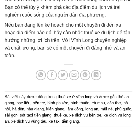
Bạn có thể tùy ý khám phá các địa điểm du lịch và trải
nghiệm cuộc sống của người dân địa phương.
Nếu bạn đang lên kế hoạch cho một chuyến đi đến xa
hoặc đia điểm nào đó, hãy cân nhắc thuê xe du lịch để tận
hưởng những lợi ích trên. Với Vĩnh Long chuyên nghiệp
và chất lượng, bạn sẽ có một chuyến đi đáng nhớ và an
toàn.
Bài viết này được đăng trong
thuê xe ở vĩnh long
và được gắn thẻ
an
giang
,
bạc liêu
,
bến tre
,
bình phước
,
bình thuận
,
cà mau
,
cần thơ
,
hà
nội
,
hà tiên
,
hậu giang
,
kiên giang
,
lâm đồng
,
long an
,
mũi né
,
phú quốc
,
sài gòn
,
sdt taxi tiền giang
,
thuê xe
,
xe dịch vụ bến tre
,
xe dịch vụ long
an
,
xe dịch vụ vũng tàu
,
xe taxi tiền giang
.