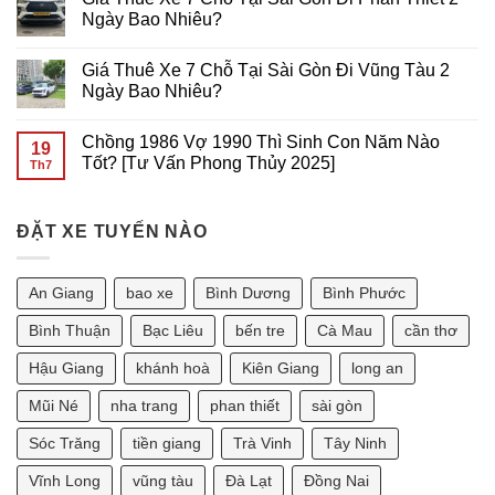
RẺ
CHỖ
luận
Ngày Bao Nhiêu?
TẠI
ĐI
ở
SÀI
Cần
THUÊ
Không
GÒN
Thơ
XE
có
Giá Thuê Xe 7 Chỗ Tại Sài Gòn Đi Vũng Tàu 2
GIÁ
7
bình
RẺ
CHỖ
luận
Ngày Bao Nhiêu?
TẠI
ĐI
ở
Sài
VŨNG
Giá
Không
Gòn
TÀU
Thuê
có
Chồng 1986 Vợ 1990 Thì Sinh Con Năm Nào
GIÁ
Xe
bình
19
RẺ
7
luận
Tốt? [Tư Vấn Phong Thủy 2025]
Th7
TẠI
Chỗ
ở
SÀI
Tại
Giá
Không
GÒN
Sài
Thuê
có
Gòn
Xe
bình
Đi
7
ĐẶT XE TUYẾN NÀO
luận
Phan
Chỗ
ở
Thiết
Tại
Chồng
2
Sài
1986
Ngày
Gòn
Vợ
An Giang
bao xe
Bình Dương
Bình Phước
Bao
Đi
1990
Nhiêu?
Vũng
Thì
Tàu
Sinh
Bình Thuận
Bạc Liêu
bến tre
Cà Mau
cần thơ
2
Con
Ngày
Năm
Hậu Giang
khánh hoà
Kiên Giang
long an
Bao
Nào
Nhiêu?
Tốt?
[Tư
Mũi Né
nha trang
phan thiết
sài gòn
Vấn
Phong
Sóc Trăng
tiền giang
Trà Vinh
Tây Ninh
Thủy
2025]
Vĩnh Long
vũng tàu
Đà Lạt
Đồng Nai