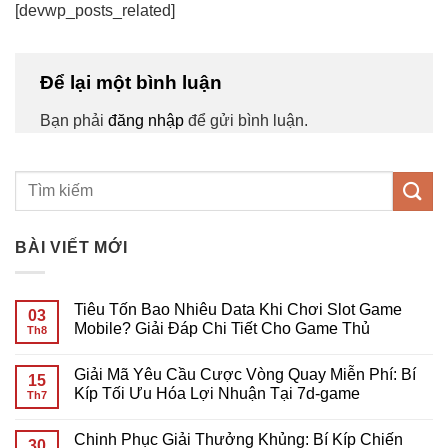
[devwp_posts_related]
Để lại một bình luận
Bạn phải
đăng nhập
để gửi bình luận.
BÀI VIẾT MỚI
Tiêu Tốn Bao Nhiêu Data Khi Chơi Slot Game
03
Mobile? Giải Đáp Chi Tiết Cho Game Thủ
Th8
Không
có
Giải Mã Yêu Cầu Cược Vòng Quay Miễn Phí: Bí
bình
15
luận
Kíp Tối Ưu Hóa Lợi Nhuận Tại 7d-game
Th7
ở
Tiêu
Không
Tốn
có
Chinh Phục Giải Thưởng Khủng: Bí Kíp Chiến
Bao
bình
30