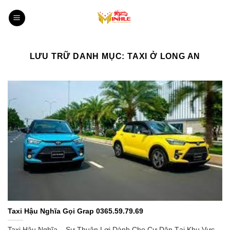
Bỏ
qua
nội
dung
LƯU TRỮ DANH MỤC:
TAXI Ở LONG AN
Taxi Hậu Nghĩa Gọi Grap 0365.59.79.69
Taxi Hậu Nghĩa – Sự Thuận Lợi Dành Cho Cư Dân Tại Khu Vực