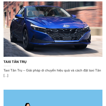
TAXI TÂN TRỤ
Taxi Tân Trụ – Giải pháp di chuyển hiệu quả và cách đặt taxi Tân
[...]