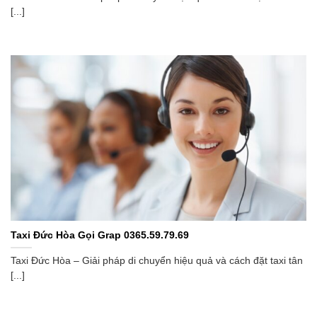
[...]
Taxi Đức Hòa Gọi Grap 0365.59.79.69
Taxi Đức Hòa – Giải pháp di chuyển hiệu quả và cách đặt taxi tân
[...]