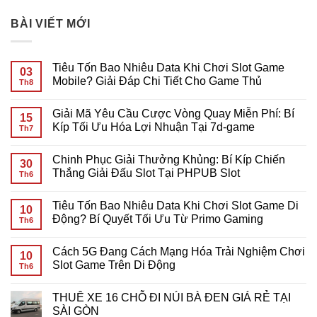
BÀI VIẾT MỚI
Tiêu Tốn Bao Nhiêu Data Khi Chơi Slot Game
03
Mobile? Giải Đáp Chi Tiết Cho Game Thủ
Th8
Không
có
Giải Mã Yêu Cầu Cược Vòng Quay Miễn Phí: Bí
bình
15
luận
Kíp Tối Ưu Hóa Lợi Nhuận Tại 7d-game
Th7
ở
Tiêu
Không
Tốn
có
Chinh Phục Giải Thưởng Khủng: Bí Kíp Chiến
Bao
bình
30
Nhiêu
luận
Thắng Giải Đấu Slot Tại PHPUB Slot
Th6
Data
ở
Khi
Giải
Không
Chơi
Mã
có
Tiêu Tốn Bao Nhiêu Data Khi Chơi Slot Game Di
Slot
Yêu
bình
10
Game
Cầu
luận
Động? Bí Quyết Tối Ưu Từ Primo Gaming
Th6
Mobile?
Cược
ở
Giải
Vòng
Chinh
Không
Đáp
Quay
Phục
có
Cách 5G Đang Cách Mạng Hóa Trải Nghiệm Chơi
Chi
Miễn
Giải
bình
10
Tiết
Phí:
Thưởng
luận
Slot Game Trên Di Động
Th6
Cho
Bí
Khủng:
ở
Game
Kíp
Bí
Tiêu
Không
Thủ
Tối
Kíp
Tốn
có
THUÊ XE 16 CHỖ ĐI NÚI BÀ ĐEN GIÁ RẺ TẠI
Ưu
Chiến
Bao
bình
Hóa
Thắng
Nhiêu
luận
SÀI GÒN
Lợi
Giải
Data
ở