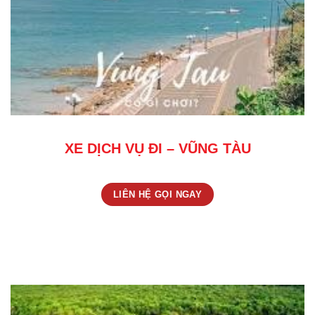
XE DỊCH VỤ ĐI – VŨNG TÀU
LIÊN HỆ GỌI NGAY