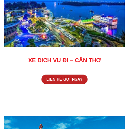
XE DỊCH VỤ ĐI – CẦN THƠ
LIÊN HỆ GỌI NGAY