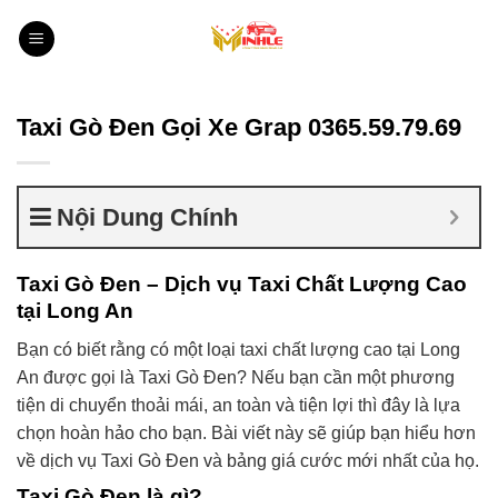
Bỏ
qua
nội
dung
Taxi Gò Đen Gọi Xe Grap 0365.59.79.69
Nội Dung Chính
Taxi Gò Đen – Dịch vụ Taxi Chất Lượng Cao
tại Long An
Bạn có biết rằng có một loại taxi chất lượng cao tại Long
An được gọi là Taxi Gò Đen? Nếu bạn cần một phương
tiện di chuyển thoải mái, an toàn và tiện lợi thì đây là lựa
chọn hoàn hảo cho bạn. Bài viết này sẽ giúp bạn hiểu hơn
về dịch vụ Taxi Gò Đen và bảng giá cước mới nhất của họ.
Taxi Gò Đen là gì?