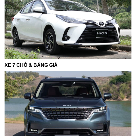
XE 7 CHỖ & BẢNG GIÁ