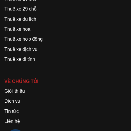
Thuê xe 29 chỗ
Thuê xe du lịch
Thuê xe hoa
Thuê xe hợp đồng
Thuê xe dịch vụ
Thuê xe đi tỉnh
VỀ CHÚNG TÔI
Giới thiệu
Dịch vụ
Tin tức
Liên hệ