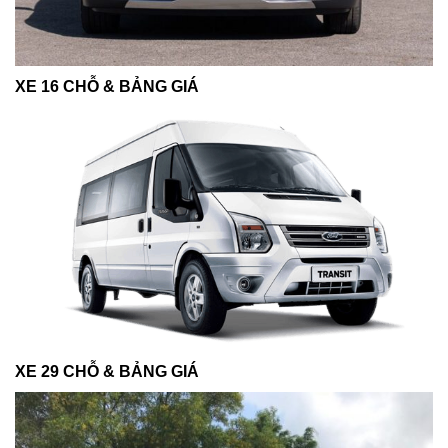
XE 16 CHỖ & BẢNG GIÁ
XE 29 CHỖ & BẢNG GIÁ