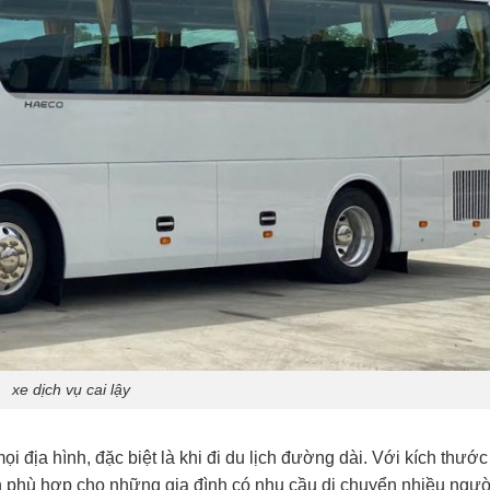
xe dịch vụ cai lậy
ọi địa hình, đặc biệt là khi đi du lịch đường dài. Với kích thước
ọn phù hợp cho những gia đình có nhu cầu di chuyển nhiều ngườ