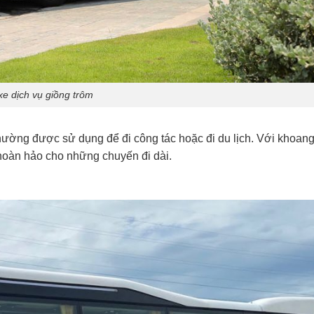
xe dịch vụ giồng trôm
 thường được sử dụng để đi công tác hoặc đi du lịch. Với khoang
n hoàn hảo cho những chuyến đi dài.