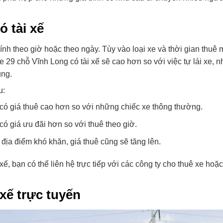
ó tài xế
nh theo giờ hoặc theo ngày. Tùy vào loại xe và thời gian thuê 
29 chỗ Vĩnh Long có tài xế sẽ cao hơn so với việc tự lái xe, n
ụng.
u:
 có giá thuê cao hơn so với những chiếc xe thông thường.
có giá ưu đãi hơn so với thuê theo giờ.
địa điểm khó khăn, giá thuê cũng sẽ tăng lên.
xế, bạn có thể liên hệ trực tiếp với các công ty cho thuê xe hoặc
 xế trực tuyến