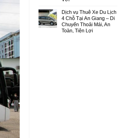
Dịch vụ Thuê Xe Du Lịch
4 Chỗ Tại An Giang – Di
Chuyển Thoải Mái, An
Toàn, Tiện Lợi