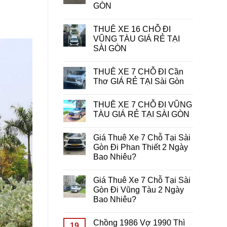
Chơi
Slot
GÒN
Cách
Slot
5G
Game
Không
Đang
Di
có
Cách
THUÊ XE 16 CHỖ ĐI
Động?
bình
Mạng
Bí
luận
VŨNG TÀU GIÁ RẺ TẠI
Hóa
ở
Quyết
Trải
SÀI GÒN
THUÊ
Tối
Nghiệm
XE
Ưu
Chơi
Không
16
Từ
Slot
có
CHỖ
Primo
THUÊ XE 7 CHỖ ĐI Cần
Game
bình
ĐI
Gaming
Trên
luận
Thơ GIÁ RẺ TẠI Sài Gòn
NÚI
ở
Di
BÀ
THUÊ
Động
Không
ĐEN
XE
có
GIÁ
THUÊ XE 7 CHỖ ĐI VŨNG
16
bình
RẺ
CHỖ
luận
TÀU GIÁ RẺ TẠI SÀI GÒN
TẠI
ĐI
ở
SÀI
VŨNG
THUÊ
Không
GÒN
TÀU
XE
có
Giá Thuê Xe 7 Chỗ Tại Sài
GIÁ
7
bình
RẺ
CHỖ
luận
Gòn Đi Phan Thiết 2 Ngày
TẠI
ĐI
ở
Bao Nhiêu?
SÀI
Cần
THUÊ
GÒN
Thơ
XE
Không
GIÁ
7
có
RẺ
CHỖ
Giá Thuê Xe 7 Chỗ Tại Sài
bình
TẠI
ĐI
luận
Gòn Đi Vũng Tàu 2 Ngày
Sài
VŨNG
ở
Gòn
TÀU
Bao Nhiêu?
Giá
GIÁ
Thuê
RẺ
Không
Xe
TẠI
có
7
Chồng 1986 Vợ 1990 Thì
SÀI
bình
19
Chỗ