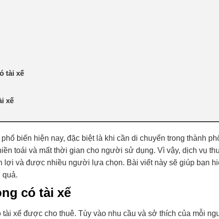
 tài xế
i xế
hổ biến hiện nay, đặc biệt là khi cần di chuyển trong thành ph
phiền toái và mất thời gian cho người sử dụng. Vì vậy, dịch vụ th
ện lợi và được nhiều người lựa chọn. Bài viết này sẽ giúp bạn hi
 quả.
ng có tài xế
 có tài xế được cho thuê. Tùy vào nhu cầu và sở thích của mỗi ng