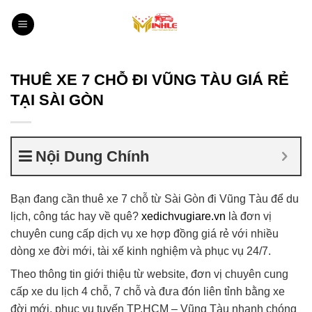
Bỏ
qua
nội
dung
THUÊ XE 7 CHỖ ĐI VŨNG TÀU GIÁ RẺ
TẠI SÀI GÒN
Nội Dung Chính
Bạn đang cần thuê xe 7 chỗ từ Sài Gòn đi Vũng Tàu để du
lịch, công tác hay về quê?
xedichvugiare.vn
là đơn vị
chuyên cung cấp dịch vụ xe hợp đồng giá rẻ với nhiều
dòng xe đời mới, tài xế kinh nghiệm và phục vụ 24/7.
Theo thông tin giới thiệu từ website, đơn vị chuyên cung
cấp xe du lịch 4 chỗ, 7 chỗ và đưa đón liên tỉnh bằng xe
đời mới, phục vụ tuyến TP.HCM – Vũng Tàu nhanh chóng