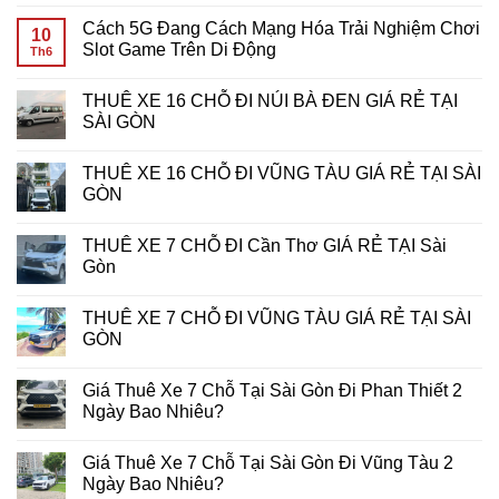
Không
Đáp
Quay
Phục
có
Cách 5G Đang Cách Mạng Hóa Trải Nghiệm Chơi
Chi
Miễn
Giải
bình
10
Tiết
Phí:
Thưởng
luận
Slot Game Trên Di Động
Th6
Cho
Bí
Khủng:
ở
Game
Kíp
Bí
Tiêu
Không
Thủ
Tối
Kíp
Tốn
có
THUÊ XE 16 CHỖ ĐI NÚI BÀ ĐEN GIÁ RẺ TẠI
Ưu
Chiến
Bao
bình
Hóa
Thắng
Nhiêu
luận
SÀI GÒN
Lợi
Giải
Data
ở
Nhuận
Đấu
Khi
Cách
Không
Tại
Slot
Chơi
5G
có
THUÊ XE 16 CHỖ ĐI VŨNG TÀU GIÁ RẺ TẠI SÀI
7d-
Tại
Slot
Đang
bình
game
PHPUB
Game
Cách
luận
GÒN
Slot
Di
Mạng
ở
Động?
Hóa
THUÊ
Không
Bí
Trải
XE
có
THUÊ XE 7 CHỖ ĐI Cần Thơ GIÁ RẺ TẠI Sài
Quyết
Nghiệm
16
bình
Tối
Chơi
CHỖ
luận
Gòn
Ưu
Slot
ĐI
ở
Từ
Game
NÚI
THUÊ
Không
Primo
Trên
BÀ
XE
có
THUÊ XE 7 CHỖ ĐI VŨNG TÀU GIÁ RẺ TẠI SÀI
Gaming
Di
ĐEN
16
bình
Động
GIÁ
CHỖ
luận
GÒN
RẺ
ĐI
ở
TẠI
VŨNG
THUÊ
Không
SÀI
TÀU
XE
có
Giá Thuê Xe 7 Chỗ Tại Sài Gòn Đi Phan Thiết 2
GÒN
GIÁ
7
bình
RẺ
CHỖ
luận
Ngày Bao Nhiêu?
TẠI
ĐI
ở
SÀI
Cần
THUÊ
Không
GÒN
Thơ
XE
có
Giá Thuê Xe 7 Chỗ Tại Sài Gòn Đi Vũng Tàu 2
GIÁ
7
bình
RẺ
CHỖ
luận
Ngày Bao Nhiêu?
TẠI
ĐI
ở