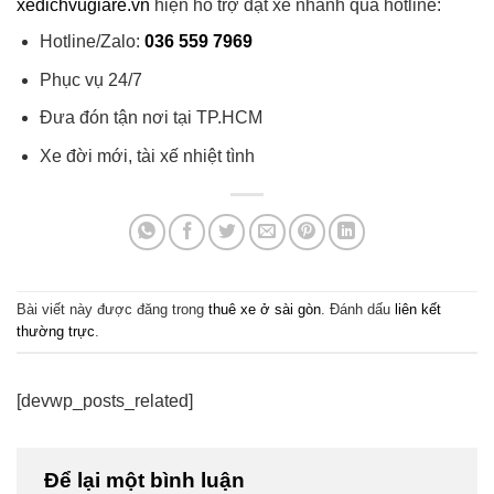
xedichvugiare.vn
hiện hỗ trợ đặt xe nhanh qua hotline:
Hotline/Zalo:
036 559 7969
Phục vụ 24/7
Đưa đón tận nơi tại TP.HCM
Xe đời mới, tài xế nhiệt tình
Bài viết này được đăng trong
thuê xe ở sài gòn
. Đánh dấu
liên kết
thường trực
.
[devwp_posts_related]
Để lại một bình luận