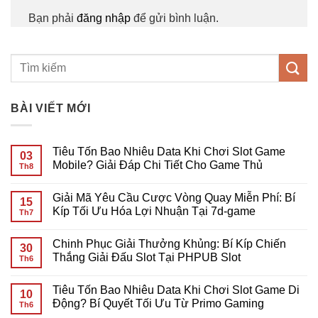
Bạn phải
đăng nhập
để gửi bình luận.
BÀI VIẾT MỚI
Tiêu Tốn Bao Nhiêu Data Khi Chơi Slot Game
03
Mobile? Giải Đáp Chi Tiết Cho Game Thủ
Th8
Không
có
Giải Mã Yêu Cầu Cược Vòng Quay Miễn Phí: Bí
bình
15
luận
Kíp Tối Ưu Hóa Lợi Nhuận Tại 7d-game
Th7
ở
Tiêu
Không
Tốn
có
Chinh Phục Giải Thưởng Khủng: Bí Kíp Chiến
Bao
bình
30
Nhiêu
luận
Thắng Giải Đấu Slot Tại PHPUB Slot
Th6
Data
ở
Khi
Giải
Không
Chơi
Mã
có
Tiêu Tốn Bao Nhiêu Data Khi Chơi Slot Game Di
Slot
Yêu
bình
10
Game
Cầu
luận
Động? Bí Quyết Tối Ưu Từ Primo Gaming
Th6
Mobile?
Cược
ở
Giải
Vòng
Chinh