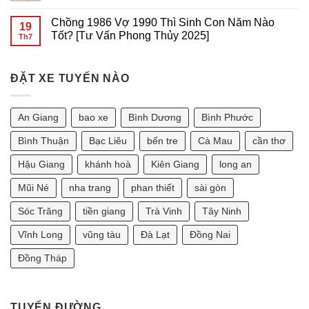
Sài
VŨNG
Giá
Không
Gòn
TÀU
Thuê
có
Chồng 1986 Vợ 1990 Thì Sinh Con Năm Nào
GIÁ
Xe
bình
19
RẺ
7
luận
Tốt? [Tư Vấn Phong Thủy 2025]
Th7
TẠI
Chỗ
ở
SÀI
Tại
Giá
Không
GÒN
Sài
Thuê
có
Gòn
Xe
bình
Đi
7
ĐẶT XE TUYẾN NÀO
luận
Phan
Chỗ
ở
Thiết
Tại
Chồng
2
Sài
1986
Ngày
Gòn
Vợ
An Giang
bao xe
Bình Dương
Bình Phước
Bao
Đi
1990
Nhiêu?
Vũng
Thì
Tàu
Sinh
Bình Thuận
Bạc Liêu
bến tre
Cà Mau
cần thơ
2
Con
Ngày
Năm
Hậu Giang
khánh hoà
Kiên Giang
long an
Bao
Nào
Nhiêu?
Tốt?
[Tư
Mũi Né
nha trang
phan thiết
sài gòn
Vấn
Phong
Sóc Trăng
tiền giang
Trà Vinh
Tây Ninh
Thủy
2025]
Vĩnh Long
vũng tàu
Đà Lạt
Đồng Nai
Đồng Tháp
TUYẾN ĐƯỜNG