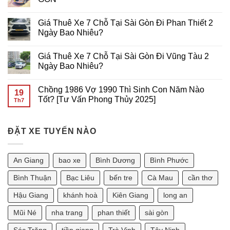
RẺ
ĐI
ở
TẠI
VŨNG
THUÊ
Không
SÀI
TÀU
XE
có
Giá Thuê Xe 7 Chỗ Tại Sài Gòn Đi Phan Thiết 2
GÒN
GIÁ
7
bình
RẺ
CHỖ
luận
Ngày Bao Nhiêu?
TẠI
ĐI
ở
SÀI
Cần
THUÊ
Không
GÒN
Thơ
XE
có
Giá Thuê Xe 7 Chỗ Tại Sài Gòn Đi Vũng Tàu 2
GIÁ
7
bình
RẺ
CHỖ
luận
Ngày Bao Nhiêu?
TẠI
ĐI
ở
Sài
VŨNG
Giá
Không
Gòn
TÀU
Thuê
có
Chồng 1986 Vợ 1990 Thì Sinh Con Năm Nào
GIÁ
Xe
bình
19
RẺ
7
luận
Tốt? [Tư Vấn Phong Thủy 2025]
Th7
TẠI
Chỗ
ở
SÀI
Tại
Giá
Không
GÒN
Sài
Thuê
có
Gòn
Xe
bình
Đi
7
ĐẶT XE TUYẾN NÀO
luận
Phan
Chỗ
ở
Thiết
Tại
Chồng
2
Sài
1986
Ngày
Gòn
Vợ
An Giang
bao xe
Bình Dương
Bình Phước
Bao
Đi
1990
Nhiêu?
Vũng
Thì
Tàu
Sinh
Bình Thuận
Bạc Liêu
bến tre
Cà Mau
cần thơ
2
Con
Ngày
Năm
Hậu Giang
khánh hoà
Kiên Giang
long an
Bao
Nào
Nhiêu?
Tốt?
[Tư
Mũi Né
nha trang
phan thiết
sài gòn
Vấn
Phong
Sóc Trăng
tiền giang
Trà Vinh
Tây Ninh
Thủy