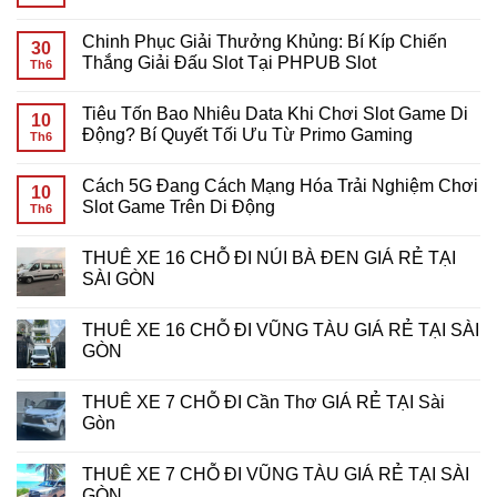
Tiêu
Không
Tốn
có
Chinh Phục Giải Thưởng Khủng: Bí Kíp Chiến
Bao
bình
30
Nhiêu
luận
Thắng Giải Đấu Slot Tại PHPUB Slot
Th6
Data
ở
Khi
Giải
Không
Chơi
Mã
có
Tiêu Tốn Bao Nhiêu Data Khi Chơi Slot Game Di
Slot
Yêu
bình
10
Game
Cầu
luận
Động? Bí Quyết Tối Ưu Từ Primo Gaming
Th6
Mobile?
Cược
ở
Giải
Vòng
Chinh
Không
Đáp
Quay
Phục
có
Cách 5G Đang Cách Mạng Hóa Trải Nghiệm Chơi
Chi
Miễn
Giải
bình
10
Tiết
Phí:
Thưởng
luận
Slot Game Trên Di Động
Th6
Cho
Bí
Khủng:
ở
Game
Kíp
Bí
Tiêu
Không
Thủ
Tối
Kíp
Tốn
có
THUÊ XE 16 CHỖ ĐI NÚI BÀ ĐEN GIÁ RẺ TẠI
Ưu
Chiến
Bao
bình
Hóa
Thắng
Nhiêu
luận
SÀI GÒN
Lợi
Giải
Data
ở
Nhuận
Đấu
Khi
Cách
Không
Tại
Slot
Chơi
5G
có
THUÊ XE 16 CHỖ ĐI VŨNG TÀU GIÁ RẺ TẠI SÀI
7d-
Tại
Slot
Đang
bình
game
PHPUB
Game
Cách
luận
GÒN
Slot
Di
Mạng
ở
Động?
Hóa
THUÊ
Không
Bí
Trải
XE
có
THUÊ XE 7 CHỖ ĐI Cần Thơ GIÁ RẺ TẠI Sài
Quyết
Nghiệm
16
bình
Tối
Chơi
CHỖ
luận
Gòn
Ưu
Slot
ĐI
ở
Từ
Game
NÚI
THUÊ
Không
Primo
Trên
BÀ
XE
có
THUÊ XE 7 CHỖ ĐI VŨNG TÀU GIÁ RẺ TẠI SÀI
Gaming
Di
ĐEN
16
bình
Động
GIÁ
CHỖ
luận
GÒN