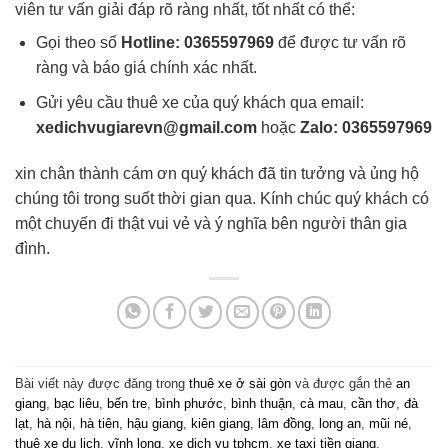
viên tư vấn giải đáp rõ ràng nhất, tốt nhất có thể:
Gọi theo số
Hotline: 0365597969
để được tư vấn rõ
ràng và báo giá chính xác nhất.
Gửi yêu cầu thuê xe của quý khách qua email:
xedichvugiarevn@gmail.com
hoặc
Zalo: 0365597969
xin chân thành cám ơn quý khách đã tin tưởng và ủng hộ
chúng tôi trong suốt thời gian qua. Kính chúc quý khách có
một chuyến đi thật vui vẻ và ý nghĩa bên người thân gia
đình.
Bài viết này được đăng trong
thuê xe ở sài gòn
và được gắn thẻ
an
giang
,
bạc liêu
,
bến tre
,
bình phước
,
bình thuận
,
cà mau
,
cần thơ
,
đà
lạt
,
hà nội
,
hà tiên
,
hậu giang
,
kiên giang
,
lâm đồng
,
long an
,
mũi né
,
thuê xe du lịch
,
vĩnh long
,
xe dịch vụ tphcm
,
xe taxi tiền giang
.