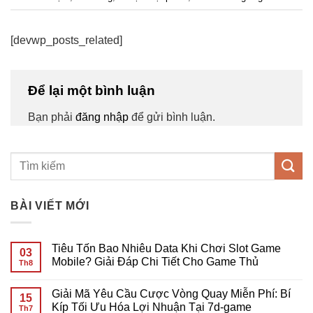
[devwp_posts_related]
Để lại một bình luận
Bạn phải
đăng nhập
để gửi bình luận.
BÀI VIẾT MỚI
Tiêu Tốn Bao Nhiêu Data Khi Chơi Slot Game
03
Mobile? Giải Đáp Chi Tiết Cho Game Thủ
Th8
Không
có
Giải Mã Yêu Cầu Cược Vòng Quay Miễn Phí: Bí
bình
15
luận
Kíp Tối Ưu Hóa Lợi Nhuận Tại 7d-game
Th7
ở