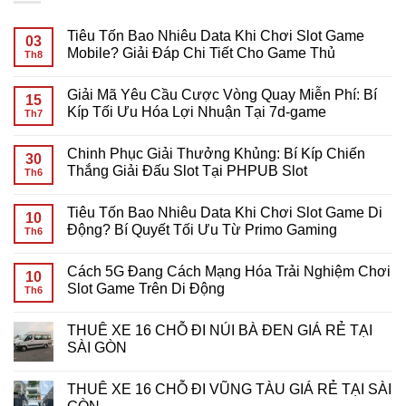
Tiêu Tốn Bao Nhiêu Data Khi Chơi Slot Game
03
Mobile? Giải Đáp Chi Tiết Cho Game Thủ
Th8
Không
có
Giải Mã Yêu Cầu Cược Vòng Quay Miễn Phí: Bí
bình
15
luận
Kíp Tối Ưu Hóa Lợi Nhuận Tại 7d-game
Th7
ở
Tiêu
Không
Tốn
có
Chinh Phục Giải Thưởng Khủng: Bí Kíp Chiến
Bao
bình
30
Nhiêu
luận
Thắng Giải Đấu Slot Tại PHPUB Slot
Th6
Data
ở
Khi
Giải
Không
Chơi
Mã
có
Tiêu Tốn Bao Nhiêu Data Khi Chơi Slot Game Di
Slot
Yêu
bình
10
Game
Cầu
luận
Động? Bí Quyết Tối Ưu Từ Primo Gaming
Th6
Mobile?
Cược
ở
Giải
Vòng
Chinh
Không
Đáp
Quay
Phục
có
Cách 5G Đang Cách Mạng Hóa Trải Nghiệm Chơi
Chi
Miễn
Giải
bình
10
Tiết
Phí:
Thưởng
luận
Slot Game Trên Di Động
Th6
Cho
Bí
Khủng:
ở
Game
Kíp
Bí
Tiêu
Không
Thủ
Tối
Kíp
Tốn
có
THUÊ XE 16 CHỖ ĐI NÚI BÀ ĐEN GIÁ RẺ TẠI
Ưu
Chiến
Bao
bình
Hóa
Thắng
Nhiêu
luận
SÀI GÒN
Lợi
Giải
Data
ở
Nhuận
Đấu
Khi
Cách
Không
Tại
Slot
Chơi
5G
có
THUÊ XE 16 CHỖ ĐI VŨNG TÀU GIÁ RẺ TẠI SÀI
7d-
Tại
Slot
Đang
bình
game
PHPUB
Game
Cách
luận