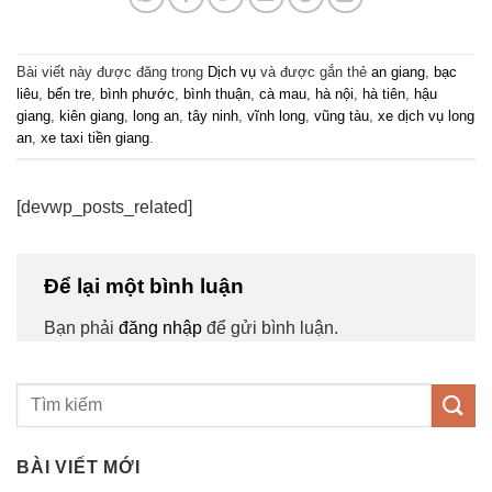
Bài viết này được đăng trong
Dịch vụ
và được gắn thẻ
an giang
,
bạc
liêu
,
bến tre
,
bình phước
,
bình thuận
,
cà mau
,
hà nội
,
hà tiên
,
hậu
giang
,
kiên giang
,
long an
,
tây ninh
,
vĩnh long
,
vũng tàu
,
xe dịch vụ long
an
,
xe taxi tiền giang
.
[devwp_posts_related]
Để lại một bình luận
Bạn phải
đăng nhập
để gửi bình luận.
BÀI VIẾT MỚI