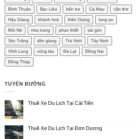
Bao
Đi
1990
Nhiêu?
Vũng
Thì
Tàu
Sinh
Bình Thuận
Bạc Liêu
bến tre
Cà Mau
cần thơ
2
Con
Ngày
Năm
Hậu Giang
khánh hoà
Kiên Giang
long an
Bao
Nào
Nhiêu?
Tốt?
[Tư
Mũi Né
nha trang
phan thiết
sài gòn
Vấn
Phong
Sóc Trăng
tiền giang
Trà Vinh
Tây Ninh
Thủy
2025]
Vĩnh Long
vũng tàu
Đà Lạt
Đồng Nai
Đồng Tháp
TUYẾN ĐƯỜNG
Thuê Xe Du Lịch Tại Cát Tiên
Thuê Xe Du Lịch Tại Đơn Dương