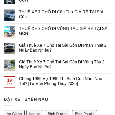
GÒN
Slot
Di
Mạng
ở
Động?
Hóa
THUÊ
Không
Bí
Trải
XE
có
THUÊ XE 7 CHỖ ĐI Cần Thơ GIÁ RẺ TẠI Sài
Quyết
Nghiệm
16
bình
Tối
Chơi
CHỖ
luận
Gòn
Ưu
Slot
ĐI
ở
Từ
Game
NÚI
THUÊ
Không
Primo
Trên
BÀ
XE
có
THUÊ XE 7 CHỖ ĐI VŨNG TÀU GIÁ RẺ TẠI SÀI
Gaming
Di
ĐEN
16
bình
Động
GIÁ
CHỖ
luận
GÒN
RẺ
ĐI
ở
TẠI
VŨNG
THUÊ
Không
SÀI
TÀU
XE
có
Giá Thuê Xe 7 Chỗ Tại Sài Gòn Đi Phan Thiết 2
GÒN
GIÁ
7
bình
RẺ
CHỖ
luận
Ngày Bao Nhiêu?
TẠI
ĐI
ở
SÀI
Cần
THUÊ
Không
GÒN
Thơ
XE
có
Giá Thuê Xe 7 Chỗ Tại Sài Gòn Đi Vũng Tàu 2
GIÁ
7
bình
RẺ
CHỖ
luận
Ngày Bao Nhiêu?
TẠI
ĐI
ở
Sài
VŨNG
Giá
Không
Gòn
TÀU
Thuê
có
Chồng 1986 Vợ 1990 Thì Sinh Con Năm Nào
GIÁ
Xe
bình
19
RẺ
7
luận
Tốt? [Tư Vấn Phong Thủy 2025]
Th7
TẠI
Chỗ
ở
SÀI
Tại
Giá
Không
GÒN
Sài
Thuê
có
Gòn
Xe
bình
Đi
7
ĐẶT XE TUYẾN NÀO
luận
Phan
Chỗ
ở
Thiết
Tại
Chồng
2
Sài
1986
Ngày
Gòn
Vợ
An Giang
bao xe
Bình Dương
Bình Phước