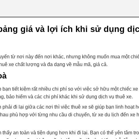
bảng giá và lợi ích khi sử dụng dị
chuyển từ nơi này đến nơi khác, nhưng không muốn mua một chi
 thuê xe chất lượng và đa dạng về mẫu mã, giá cả.
oà
 bạn tiết kiệm rất nhiều chi phí so với việc sở hữu một chiếc xe 
ng, bảo hiểm và các chi phí khác khi sử dụng dịch vụ thuê xe.
hải đi lại giữa các nơi thì việc thuê xe sẽ giúp bạn linh hoạt 
nhau phù hợp với từng nhu cầu di chuyển, từ xe du lịch đến xe 
thấy an toàn và tiện dụng hơn khi đi lại. Bạn có thể yên tâm tr