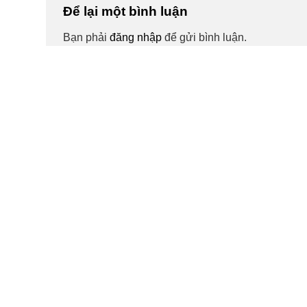
Để lại một bình luận
Bạn phải
đăng nhập
để gửi bình luận.