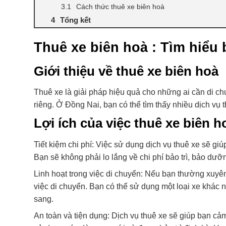
Cách thức thuê xe biên hoà
Tổng kết
Thuê xe biên hoà : Tìm hiểu 
Giới thiệu về thuê xe biên hoà
Thuê xe là giải pháp hiệu quả cho những ai cần di 
riêng. Ở Đồng Nai, bạn có thể tìm thấy nhiều dịch vụ
Lợi ích của việc thuê xe biên h
Tiết kiệm chi phí: Việc sử dụng dịch vụ thuê xe sẽ giúp
Bạn sẽ không phải lo lắng về chi phí bảo trì, bảo dưỡ
Linh hoạt trong việc di chuyển: Nếu bạn thường xuyên p
việc di chuyển. Bạn có thể sử dụng một loại xe khác 
sang.
An toàn và tiện dụng: Dịch vụ thuê xe sẽ giúp bạn cảm 