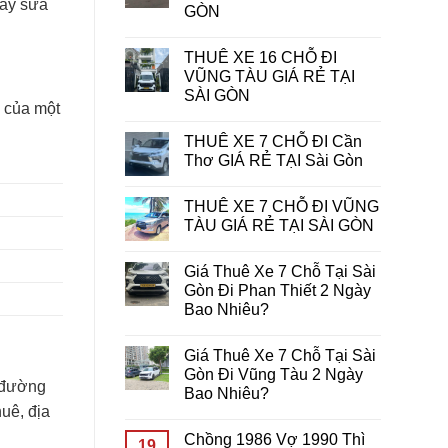
hay sửa
Chơi
Slot
GÒN
Cách
Slot
5G
Game
Không
Đang
Di
có
Cách
THUÊ XE 16 CHỖ ĐI
Động?
bình
Mạng
Bí
luận
VŨNG TÀU GIÁ RẺ TẠI
Hóa
ở
Quyết
Trải
SÀI GÒN
THUÊ
Tối
Nghiệm
o của một
XE
Ưu
Chơi
Không
16
Từ
Slot
có
CHỖ
Primo
THUÊ XE 7 CHỖ ĐI Cần
Game
bình
ĐI
Gaming
Trên
luận
Thơ GIÁ RẺ TẠI Sài Gòn
NÚI
ở
Di
BÀ
THUÊ
Động
Không
ĐEN
XE
có
GIÁ
THUÊ XE 7 CHỖ ĐI VŨNG
16
bình
RẺ
CHỖ
luận
TÀU GIÁ RẺ TẠI SÀI GÒN
TẠI
ĐI
ở
SÀI
VŨNG
THUÊ
Không
GÒN
TÀU
XE
có
Giá Thuê Xe 7 Chỗ Tại Sài
GIÁ
7
bình
RẺ
CHỖ
luận
Gòn Đi Phan Thiết 2 Ngày
TẠI
ĐI
ở
Bao Nhiêu?
SÀI
Cần
THUÊ
GÒN
Thơ
XE
Không
GIÁ
7
có
RẺ
CHỖ
Giá Thuê Xe 7 Chỗ Tại Sài
bình
TẠI
ĐI
luận
Gòn Đi Vũng Tàu 2 Ngày
Sài
VŨNG
ở
a đường
Gòn
TÀU
Bao Nhiêu?
Giá
GIÁ
Thuê
uê, địa
RẺ
Không
Xe
TẠI
có
7
Chồng 1986 Vợ 1990 Thì
SÀI
bình
19
Chỗ