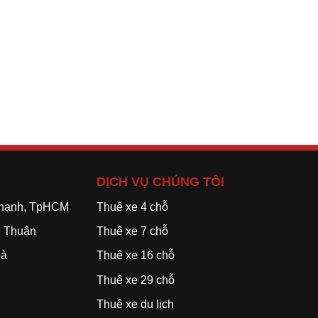
DỊCH VỤ CHÚNG TÔI
 Thạnh, TpHCM
Thuê xe 4 chỗ
h Thuận
Thuê xe 7 chỗ
oà
Thuê xe 16 chỗ
Thuê xe 29 chỗ
Thuê xe du lịch