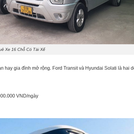
uê Xe 16 Chỗ Có Tài Xế
 hay gia đình mở rộng. Ford Transit và Hyundai Solati là hai 
000.000 VND/ngày