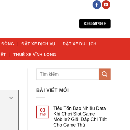
0365597969
P ĐỒNG
ĐẶT XE DỊCH VỤ
ĐẶT XE DU LỊCH
IẾT
THUÊ XE VĨNH LONG
BÀI VIẾT MỚI
Tiêu Tốn Bao Nhiêu Data
03
Khi Chơi Slot Game
Th8
Mobile? Giải Đáp Chi Tiết
Cho Game Thủ