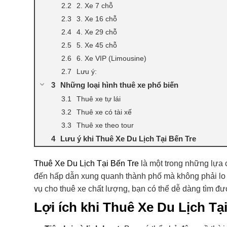
2. Xe 7 chỗ
3. Xe 16 chỗ
4. Xe 29 chỗ
5. Xe 45 chỗ
6. Xe VIP (Limousine)
Lưu ý:
Những loại hình thuê xe phổ biến
Thuê xe tự lái
Thuê xe có tài xế
Thuê xe theo tour
Lưu ý khi Thuê Xe Du Lịch Tại Bến Tre
Thuê Xe Du Lịch Tại Bến Tre
là một trong những lựa 
đến hấp dẫn xung quanh thành phố mà không phải lo lắ
vụ cho thuê xe chất lượng, bạn có thể dễ dàng tìm đ
Lợi ích khi Thuê Xe Du Lịch Tạ