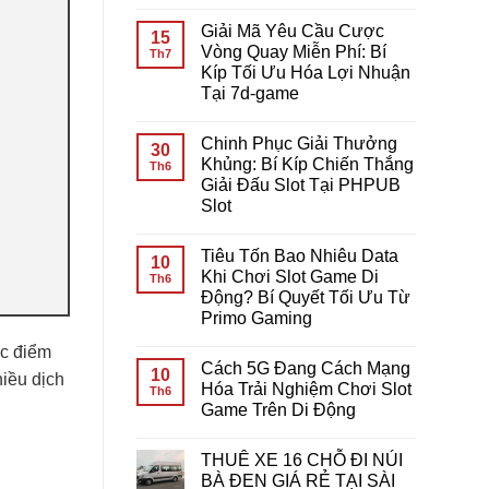
Không
có
Giải Mã Yêu Cầu Cược
bình
15
luận
Vòng Quay Miễn Phí: Bí
Th7
ở
Kíp Tối Ưu Hóa Lợi Nhuận
Tiêu
Tốn
Tại 7d-game
Bao
Nhiêu
Không
Data
có
Chinh Phục Giải Thưởng
Khi
bình
30
Chơi
luận
Khủng: Bí Kíp Chiến Thắng
Th6
ở
Slot
Giải Đấu Slot Tại PHPUB
Giải
Game
Mã
Mobile?
Slot
Yêu
Giải
Cầu
Không
Đáp
Cược
có
Chi
Tiêu Tốn Bao Nhiêu Data
Vòng
bình
Tiết
10
Quay
luận
Cho
Khi Chơi Slot Game Di
Th6
ở
Miễn
Game
Động? Bí Quyết Tối Ưu Từ
Chinh
Phí:
Thủ
Phục
Bí
Primo Gaming
Giải
Kíp
Thưởng
Không
Tối
ác điểm
Khủng:
có
Ưu
Cách 5G Đang Cách Mạng
Bí
bình
Hóa
10
hiều dịch
Kíp
luận
Lợi
Hóa Trải Nghiệm Chơi Slot
Th6
ở
Chiến
Nhuận
Game Trên Di Động
Tiêu
Thắng
Tại
Tốn
Giải
7d-
Không
Bao
Đấu
game
có
Nhiêu
Slot
THUÊ XE 16 CHỖ ĐI NÚI
bình
Data
Tại
luận
BÀ ĐEN GIÁ RẺ TẠI SÀI
Khi
PHPUB
ở