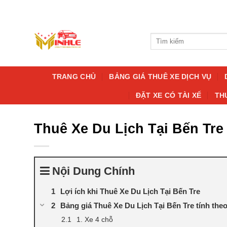
Bỏ
qua
nội
Tìm
dung
kiếm:
TRANG CHỦ
BẢNG GIÁ THUÊ XE DỊCH VỤ
ĐẶT XE CÓ TÀI XẾ
TH
Thuê Xe Du Lịch Tại Bến Tre
Nội Dung Chính
Lợi ích khi Thuê Xe Du Lịch Tại Bến Tre
Bảng giá Thuê Xe Du Lịch Tại Bến Tre tính the
1. Xe 4 chỗ