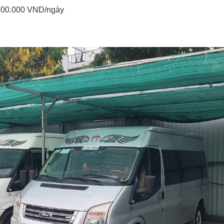
500.000 VND/ngày