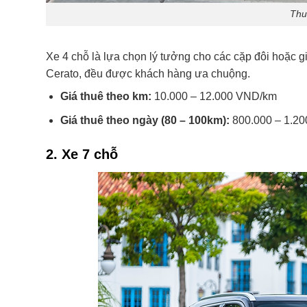
Thu
Xe 4 chỗ là lựa chọn lý tưởng cho các cặp đôi hoặc g
Cerato, đều được khách hàng ưa chuộng.
Giá thuê theo km:
10.000 – 12.000 VND/km
Giá thuê theo ngày (80 – 100km):
800.000 – 1.2
2.
Xe 7 chỗ