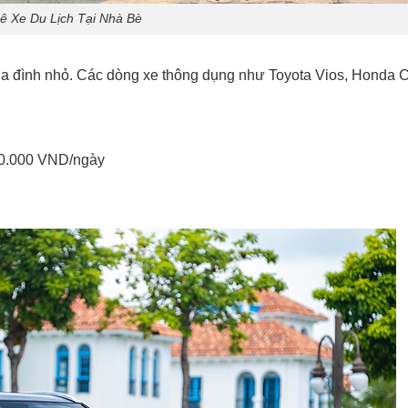
ê Xe Du Lịch Tại Nhà Bè
ia đình nhỏ. Các dòng xe thông dụng như Toyota Vios, Honda Ci
00.000 VND/ngày