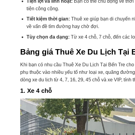
Tiện lợi và linh hoạt:
Bạn có thể chủ động về thời
tiện công cộng.
Tiết kiệm thời gian:
Thuê xe giúp bạn di chuyển 
về vấn đề tìm đường hay chờ đợi.
Tùy chọn đa dạng:
Từ xe 4 chỗ, 7 chỗ, đến các l
Bảng giá Thuê Xe Du Lịch Tại 
Khi bạn có nhu cầu Thuê Xe Du Lịch Tại Bến Tre cho c
phụ thuộc vào nhiều yếu tố như loại xe, quãng đường
dòng xe du lịch từ 4, 7, 16, 29, 45 chỗ và xe VIP, tính 
1.
Xe 4 chỗ