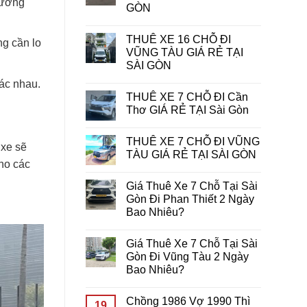
hương
Chơi
Slot
GÒN
Cách
Slot
5G
Game
Không
Đang
Di
có
Cách
THUÊ XE 16 CHỖ ĐI
Động?
bình
g cần lo
Mạng
Bí
luận
VŨNG TÀU GIÁ RẺ TẠI
Hóa
ở
Quyết
Trải
SÀI GÒN
THUÊ
Tối
Nghiệm
XE
Ưu
Chơi
Không
ác nhau.
16
Từ
Slot
có
CHỖ
Primo
THUÊ XE 7 CHỖ ĐI Cần
Game
bình
ĐI
Gaming
Trên
luận
Thơ GIÁ RẺ TẠI Sài Gòn
NÚI
ở
Di
BÀ
THUÊ
Động
Không
ĐEN
XE
có
GIÁ
THUÊ XE 7 CHỖ ĐI VŨNG
16
bình
 xe sẽ
RẺ
CHỖ
luận
TÀU GIÁ RẺ TẠI SÀI GÒN
TẠI
ĐI
ở
ho các
SÀI
VŨNG
THUÊ
Không
GÒN
TÀU
XE
có
Giá Thuê Xe 7 Chỗ Tại Sài
GIÁ
7
bình
RẺ
CHỖ
luận
Gòn Đi Phan Thiết 2 Ngày
TẠI
ĐI
ở
Bao Nhiêu?
SÀI
Cần
THUÊ
GÒN
Thơ
XE
Không
GIÁ
7
có
RẺ
CHỖ
Giá Thuê Xe 7 Chỗ Tại Sài
bình
TẠI
ĐI
luận
Gòn Đi Vũng Tàu 2 Ngày
Sài
VŨNG
ở
Gòn
TÀU
Bao Nhiêu?
Giá
GIÁ
Thuê
RẺ
Không
Xe
TẠI
có
7
Chồng 1986 Vợ 1990 Thì
SÀI
bình
19
Chỗ