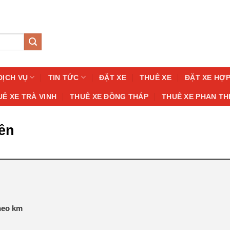
DỊCH VỤ
TIN TỨC
ĐẶT XE
THUÊ XE
ĐẶT XE HỢ
UÊ XE TRÀ VINH
THUÊ XE ĐỒNG THÁP
THUÊ XE PHAN TH
ền
theo km