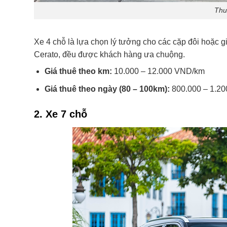
Thu
Xe 4 chỗ là lựa chọn lý tưởng cho các cặp đôi hoặc g
Cerato, đều được khách hàng ưa chuộng.
Giá thuê theo km:
10.000 – 12.000 VND/km
Giá thuê theo ngày (80 – 100km):
800.000 – 1.2
2.
Xe 7 chỗ