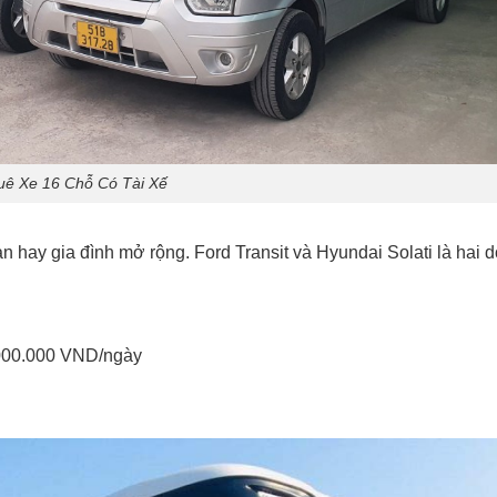
uê Xe 16 Chỗ Có Tài Xế
 hay gia đình mở rộng. Ford Transit và Hyundai Solati là hai 
000.000 VND/ngày