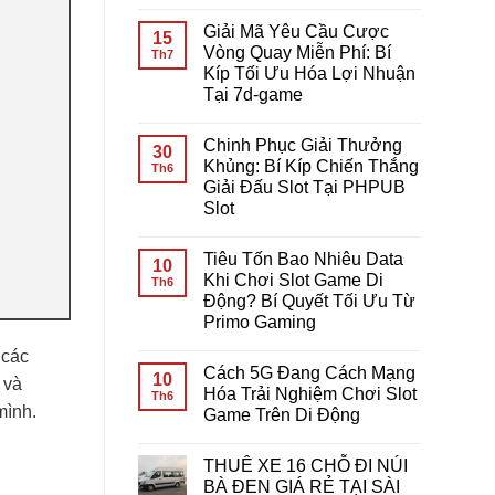
Không
có
Giải Mã Yêu Cầu Cược
bình
15
luận
Vòng Quay Miễn Phí: Bí
Th7
ở
Kíp Tối Ưu Hóa Lợi Nhuận
Tiêu
Tốn
Tại 7d-game
Bao
Nhiêu
Không
Data
có
Chinh Phục Giải Thưởng
Khi
bình
30
Chơi
luận
Khủng: Bí Kíp Chiến Thắng
Th6
ở
Slot
Giải Đấu Slot Tại PHPUB
Giải
Game
Mã
Mobile?
Slot
Yêu
Giải
Cầu
Không
Đáp
Cược
có
Chi
Tiêu Tốn Bao Nhiêu Data
Vòng
bình
Tiết
10
Quay
luận
Cho
Khi Chơi Slot Game Di
Th6
ở
Miễn
Game
Động? Bí Quyết Tối Ưu Từ
Chinh
Phí:
Thủ
Phục
Bí
Primo Gaming
Giải
Kíp
Thưởng
Không
Tối
 các
Khủng:
có
Ưu
Cách 5G Đang Cách Mạng
Bí
bình
Hóa
10
 và
Kíp
luận
Lợi
Hóa Trải Nghiệm Chơi Slot
Th6
ở
Chiến
Nhuận
mình.
Game Trên Di Động
Tiêu
Thắng
Tại
Tốn
Giải
7d-
Không
Bao
Đấu
game
có
Nhiêu
Slot
THUÊ XE 16 CHỖ ĐI NÚI
bình
Data
Tại
luận
BÀ ĐEN GIÁ RẺ TẠI SÀI
Khi
PHPUB
ở