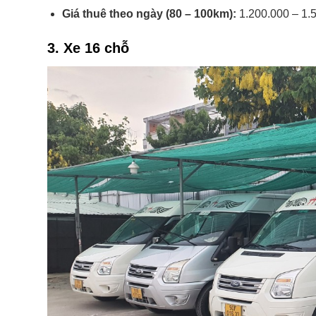
Giá thuê theo ngày (80 – 100km):
1.200.000 – 1.
3.
Xe 16 chỗ