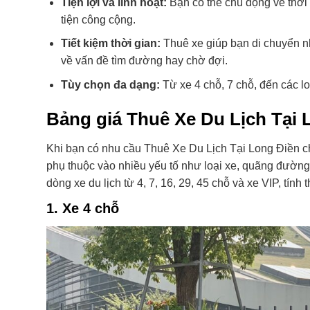
Tiện lợi và linh hoạt:
Bạn có thể chủ động về thời
tiện công cộng.
Tiết kiệm thời gian:
Thuê xe giúp bạn di chuyển 
về vấn đề tìm đường hay chờ đợi.
Tùy chọn đa dạng:
Từ xe 4 chỗ, 7 chỗ, đến các l
Bảng giá Thuê Xe Du Lịch Tại 
Khi bạn có nhu cầu Thuê Xe Du Lịch Tại Long Điền cho
phụ thuộc vào nhiều yếu tố như loại xe, quãng đường
dòng xe du lịch từ 4, 7, 16, 29, 45 chỗ và xe VIP, tính 
1.
Xe 4 chỗ