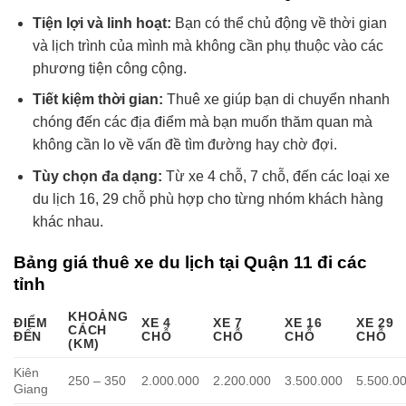
Tiện lợi và linh hoạt:
Bạn có thể chủ động về thời gian
và lịch trình của mình mà không cần phụ thuộc vào các
phương tiện công cộng.
Tiết kiệm thời gian:
Thuê xe giúp bạn di chuyển nhanh
chóng đến các địa điểm mà bạn muốn thăm quan mà
không cần lo về vấn đề tìm đường hay chờ đợi.
Tùy chọn đa dạng:
Từ xe 4 chỗ, 7 chỗ, đến các loại xe
du lịch 16, 29 chỗ phù hợp cho từng nhóm khách hàng
khác nhau.
Bảng giá thuê xe du lịch tại Quận 11 đi các
tỉnh
KHOẢNG
ĐIỂM
XE 4
XE 7
XE 16
XE 29
CÁCH
ĐẾN
CHỖ
CHỖ
CHỖ
CHỖ
(KM)
Kiên
250 – 350
2.000.000
2.200.000
3.500.000
5.500.0
Giang