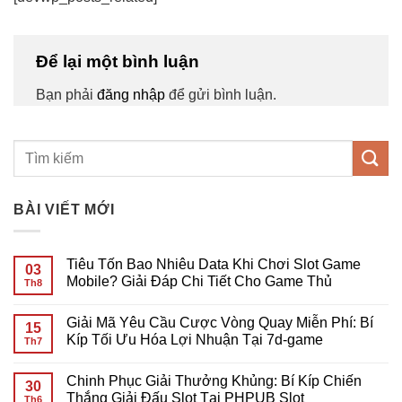
Để lại một bình luận
Bạn phải
đăng nhập
để gửi bình luận.
BÀI VIẾT MỚI
Tiêu Tốn Bao Nhiêu Data Khi Chơi Slot Game
03
Mobile? Giải Đáp Chi Tiết Cho Game Thủ
Th8
Không
có
Giải Mã Yêu Cầu Cược Vòng Quay Miễn Phí: Bí
bình
15
luận
Kíp Tối Ưu Hóa Lợi Nhuận Tại 7d-game
Th7
ở
Tiêu
Không
Tốn
có
Chinh Phục Giải Thưởng Khủng: Bí Kíp Chiến
Bao
bình
30
Nhiêu
luận
Thắng Giải Đấu Slot Tại PHPUB Slot
Th6