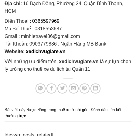
Địa chỉ:
16 Bạch Đằng, Phường 24, Quận Bình Thạnh,
HCM
Điện Thoại :
0365597969
Mã Số Thuế : 0318553687
Gmail : minhletravel86@gmail.com
Tài Khoản: 0903779886 , Ngân Hàng MB Bank
Website:
xedichvugiare.vn
Với những ưu điểm trên,
xedichvugiare.vn
là sự lựa chọn
lý tưởng cho thuê xe du lịch tại Quận 11
Bài viết này được đăng trong
thuê xe ở sài gòn
. Đánh dấu
liên kết
thường trực
.
[devwp_posts_related]