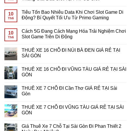
Data
ở
Khi
Giải
Không
Chơi
Mã
có
Tiêu Tốn Bao Nhiêu Data Khi Chơi Slot Game Di
Slot
Yêu
bình
10
Game
Cầu
luận
Động? Bí Quyết Tối Ưu Từ Primo Gaming
Th6
Mobile?
Cược
ở
Giải
Vòng
Chinh
Không
Đáp
Quay
Phục
có
Cách 5G Đang Cách Mạng Hóa Trải Nghiệm Chơi
Chi
Miễn
Giải
bình
10
Tiết
Phí:
Thưởng
luận
Slot Game Trên Di Động
Th6
Cho
Bí
Khủng:
ở
Game
Kíp
Bí
Tiêu
Không
Thủ
Tối
Kíp
Tốn
có
THUÊ XE 16 CHỖ ĐI NÚI BÀ ĐEN GIÁ RẺ TẠI
Ưu
Chiến
Bao
bình
Hóa
Thắng
Nhiêu
luận
SÀI GÒN
Lợi
Giải
Data
ở
Nhuận
Đấu
Khi
Cách
Không
Tại
Slot
Chơi
5G
có
THUÊ XE 16 CHỖ ĐI VŨNG TÀU GIÁ RẺ TẠI SÀI
7d-
Tại
Slot
Đang
bình
game
PHPUB
Game
Cách
luận
GÒN
Slot
Di
Mạng
ở
Động?
Hóa
THUÊ
Không
Bí
Trải
XE
có
THUÊ XE 7 CHỖ ĐI Cần Thơ GIÁ RẺ TẠI Sài
Quyết
Nghiệm
16
bình
Tối
Chơi
CHỖ
luận
Gòn
Ưu
Slot
ĐI
ở
Từ
Game
NÚI
THUÊ
Không
Primo
Trên
BÀ
XE
có
THUÊ XE 7 CHỖ ĐI VŨNG TÀU GIÁ RẺ TẠI SÀI
Gaming
Di
ĐEN
16
bình
Động
GIÁ
CHỖ
luận
GÒN
RẺ
ĐI
ở
TẠI
VŨNG
THUÊ
Không
SÀI
TÀU
XE
có
Giá Thuê Xe 7 Chỗ Tại Sài Gòn Đi Phan Thiết 2
GÒN
GIÁ
7
bình
RẺ
CHỖ
luận