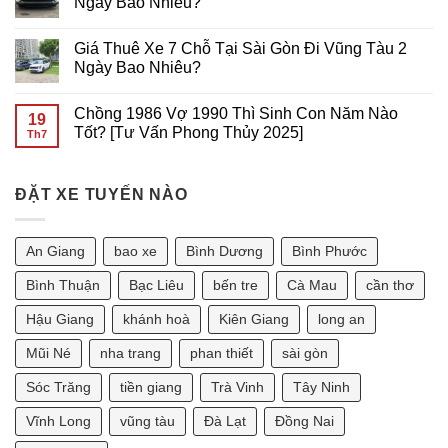
Ngày Bao Nhiêu?
TẠI
ĐI
ở
SÀI
Cần
THUÊ
Không
GÒN
Thơ
XE
có
Giá Thuê Xe 7 Chỗ Tại Sài Gòn Đi Vũng Tàu 2
GIÁ
7
bình
RẺ
CHỖ
luận
Ngày Bao Nhiêu?
TẠI
ĐI
ở
Sài
VŨNG
Giá
Không
Gòn
TÀU
Thuê
có
Chồng 1986 Vợ 1990 Thì Sinh Con Năm Nào
GIÁ
Xe
bình
19
RẺ
7
luận
Tốt? [Tư Vấn Phong Thủy 2025]
Th7
TẠI
Chỗ
ở
SÀI
Tại
Giá
Không
GÒN
Sài
Thuê
có
Gòn
Xe
bình
Đi
7
ĐẶT XE TUYẾN NÀO
luận
Phan
Chỗ
ở
Thiết
Tại
Chồng
2
Sài
1986
Ngày
Gòn
Vợ
An Giang
bao xe
Bình Dương
Bình Phước
Bao
Đi
1990
Nhiêu?
Vũng
Thì
Tàu
Sinh
Bình Thuận
Bạc Liêu
bến tre
Cà Mau
cần thơ
2
Con
Ngày
Năm
Hậu Giang
khánh hoà
Kiên Giang
long an
Bao
Nào
Nhiêu?
Tốt?
[Tư
Mũi Né
nha trang
phan thiết
sài gòn
Vấn
Phong
Sóc Trăng
tiền giang
Trà Vinh
Tây Ninh
Thủy
2025]
Vĩnh Long
vũng tàu
Đà Lạt
Đồng Nai